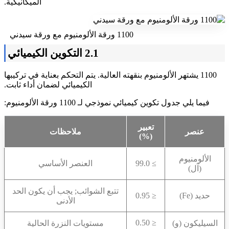
الميكانيكية.
1100 ورقة الألومنيوم مع ورقة سيدني
2.1 التكوين الكيميائي
1100 يشتهر الألومنيوم بنقهته العالية. يتم التحكم بعناية في تركيبها
الكيميائي لضمان أداء ثابت.
فيما يلي جدول تكوين كيميائي نموذجي لـ 1100 ورقة الألومنيوم:
تعبير
عنصر
ملاحظات
(%)
الألومنيوم
≥ 99.0
العنصر الأساسي
(آل)
تتبع الشوائب; يجب أن يكون الحد
حديد (Fe)
≤ 0.95
الأدنى
≤ 0.50
السيليكون (و)
مستويات النزرة الحالية