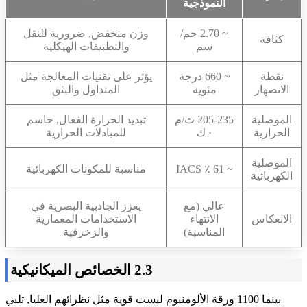
النموذجية
~ 2.70 جم/
وزن منخفض, ضرورية للنقل
كثافة
سم
والتطبيقات الهيكلية
نقطة
~ 660 درجة
يؤثر على تقنيات المعالجة مثل
الانصهار
مئوية
المتداول والبثق
الموصلية
205-235 ث/م
تبديد الحرارة الفعال, حاسم
الحرارية
· ك
للمبادلات الحرارية
الموصلية
~ 61 ٪ IACS
مناسبة للمكونات الكهربائية
الكهربائية
عالي (مع
يعزز الجاذبية البصرية في
الانعكاس
الانتهاء
الاستخدامات المعمارية
المناسبة)
والزخرفية
2.3 الخصائص الميكانيكية
بينما 1100 ورقة الألومنيوم ليست قوية مثل نظرائهم العليا, تلبي