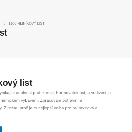
A
1100 HLINÍKOVÝ LIST
st
kový list
nikající odolnost proti korozi, Formovatelnost, a vodivost je
 chemickém vybavení, Zpracování potravin, a
y. Zjistěte, proč je to nejlepší volba pro průmyslová a