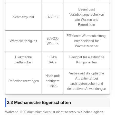
Beeinflusst
Verarbeitungstechniken
Schmelzpunkt
~ 660 ° C.
wie Walzen und
Extrudieren
Effiziente Wärmeableitung,
205-235
Wärmeleitfähigkeit
entscheidend für
W/m · k
Wärmetauscher
Elektrische
~ 61%
Geeignet für elektrische
Leitfähigkeit
IACs
Komponenten
Verbessert die optische
Hoch (mit
Attraktivität bei
Reflexionsvermögen
richtigem
architektonischen und
Finish)
dekorativen Anwendungen
2.3 Mechanische Eigenschaften
Während 1100 Aluminiumblech ist nicht so stark wie höher legierte