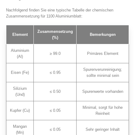
Nachfolgend finden Sie eine typische Tabelle der chemischen
Zusammensetzung für 1100 Aluminiumblatt:
Zusammensetzung
Element
Bemerkungen
(%)
Aluminium
≥ 99.0
Primäres Element
(Al)
Spurenverunreinigung;
Eisen (Fe)
≤ 0.95
sollte minimal sein
Silizium
≤ 0.50
Spurenwerte vorhanden
(Und)
Minimal, sorgt für hohe
Kupfer (Cu)
≤ 0.05
Reinheit
Mangan
≤ 0.05
Sehr geringer Inhalt
(Mn)