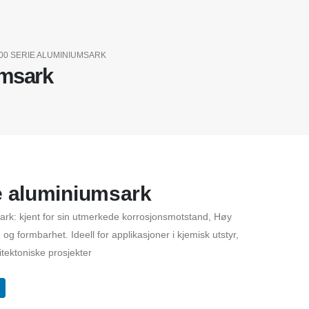
00 SERIE ALUMINIUMSARK
umsark
e aluminiumsark
ark: kjent for sin utmerkede korrosjonsmotstand, Høy
 og formbarhet. Ideell for applikasjoner i kjemisk utstyr,
tektoniske prosjekter