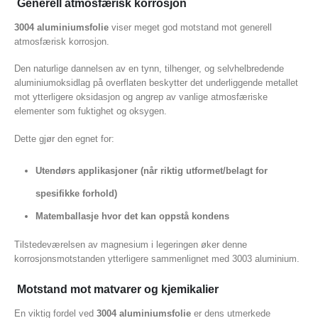
Generell atmosfærisk korrosjon
3004 aluminiumsfolie
viser meget god motstand mot generell
atmosfærisk korrosjon.
Den naturlige dannelsen av en tynn, tilhenger, og selvhelbredende
aluminiumoksidlag på overflaten beskytter det underliggende metallet
mot ytterligere oksidasjon og angrep av vanlige atmosfæriske
elementer som fuktighet og oksygen.
Dette gjør den egnet for:
Utendørs applikasjoner (når riktig utformet/belagt for
spesifikke forhold)
Matemballasje hvor det kan oppstå kondens
Tilstedeværelsen av magnesium i legeringen øker denne
korrosjonsmotstanden ytterligere sammenlignet med 3003 aluminium.
Motstand mot matvarer og kjemikalier
En viktig fordel ved
3004 aluminiumsfolie
er dens utmerkede