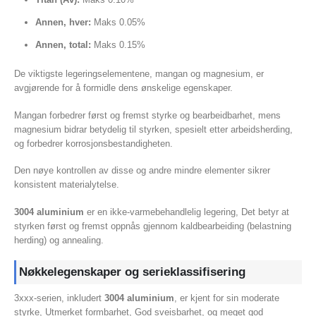
Annen, hver:
Maks 0.05%
Annen, total:
Maks 0.15%
De viktigste legeringselementene, mangan og magnesium, er
avgjørende for å formidle dens ønskelige egenskaper.
Mangan forbedrer først og fremst styrke og bearbeidbarhet, mens
magnesium bidrar betydelig til styrken, spesielt etter arbeidsherding,
og forbedrer korrosjonsbestandigheten.
Den nøye kontrollen av disse og andre mindre elementer sikrer
konsistent materialytelse.
3004 aluminium
er en ikke-varmebehandlelig legering, Det betyr at
styrken først og fremst oppnås gjennom kaldbearbeiding (belastning
herding) og annealing.
Nøkkelegenskaper og serieklassifisering
3xxx-serien, inkludert
3004 aluminium
, er kjent for sin moderate
styrke, Utmerket formbarhet, God sveisbarhet, og meget god