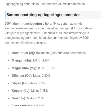
legeringen og dens plass i den bredere aluminiumsfamilien.
Sammensetning og legeringselementer
3004 aluminiumslegering
tilhører 3xxx-serien av smide
aluminiumslegeringer, som er preget av mangan (Mn) som deres
viktigste legeringselement. I henhold til Aluminiumforeningens
betegnelsessystem, den kjemiske sammensetningen av 3004
aluminium inkluderer vanligvis:
Aluminium (Al):
Balansere (den primære bestanddel)
Mangan (Mn):
1.0% - 1.5%
Magnesium (Mg):
0.8% - 1.3%
Silisium (Og):
Maks 0.30%
Stryke (Fe):
Maks 0.7%
Kopper (Cu):
Maks 0.25%
Sink (Zn):
Maks 0.25%
Titan (Av):
Maks 0.10%