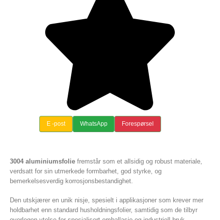
E -post
WhatsApp
Forespørsel
3004 aluminiumsfolie
fremstår som et allsidig og robust materiale,
verdsatt for sin utmerkede formbarhet, god styrke, og
bemerkelsesverdig korrosjonsbestandighet.
Den utskjærer en unik nisje, spesielt i applikasjoner som krever mer
holdbarhet enn standard husholdningsfolier, samtidig som de tilbyr
overlegen ytelse for spesialisert emballasje og industriell bruk.