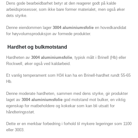
Dens gode bearbeidbarhet betyr at den reagerer godt på kalde
arbeidsprosesser, som ikke bare former materialet, men også øker
dets styrke.
Denne eiendommen lager
3004 aluminiumsfolie
en hovedkandidat
for høyvolumsproduksjon av formede produkter.
Hardhet og bulkmotstand
Hardheten av
3004 aluminiumsfolie
, typisk målt i Brinell (Hb) eller
Rockwell, øker også ved kaldarbeid.
Et vanlig temperament som H34 kan ha en Brinell-hardhet rundt 55-65
Hb.
Denne moderate hardheten, sammen med dens styrke, gir produkter
laget av
3004 aluminiumsfolie
god motstand mot bulker, en viktig
egenskap for matbeholdere og kokekar som kan bli utsatt for
håndteringsstøt.
Dette er en merkbar forbedring i forhold til mykere legeringer som 1100
eller 3003.