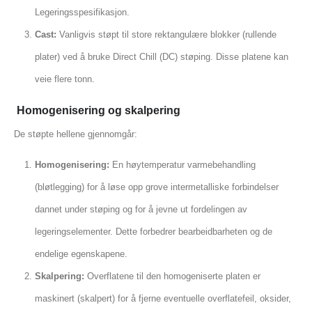
Legeringsspesifikasjon.
Cast:
Vanligvis støpt til store rektangulære blokker (rullende
plater) ved å bruke Direct Chill (DC) støping. Disse platene kan
veie flere tonn.
Homogenisering og skalpering
De støpte hellene gjennomgår:
Homogenisering:
En høytemperatur varmebehandling
(bløtlegging) for å løse opp grove intermetalliske forbindelser
dannet under støping og for å jevne ut fordelingen av
legeringselementer. Dette forbedrer bearbeidbarheten og de
endelige egenskapene.
Skalpering:
Overflatene til den homogeniserte platen er
maskinert (skalpert) for å fjerne eventuelle overflatefeil, oksider,