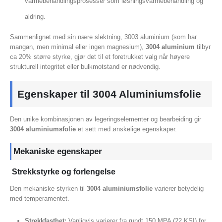
varmebehandlingsprosesser som løsningsvarmebehandling og
aldring.
Sammenlignet med sin nære slektning, 3003 aluminium (som har
mangan, men minimal eller ingen magnesium),
3004 aluminium
tilbyr
ca 20% større styrke, gjør det til et foretrukket valg når høyere
strukturell integritet eller bulkmotstand er nødvendig.
Egenskaper til 3004 Aluminiumsfolie
Den unike kombinasjonen av legeringselementer og bearbeiding gir
3004 aluminiumsfolie
et sett med ønskelige egenskaper.
Mekaniske egenskaper
Strekkstyrke og forlengelse
Den mekaniske styrken til
3004 aluminiumsfolie
varierer betydelig
med temperamentet.
Strekkfasthet:
Vanligvis varierer fra rundt 150 MPA (22 KSI) for