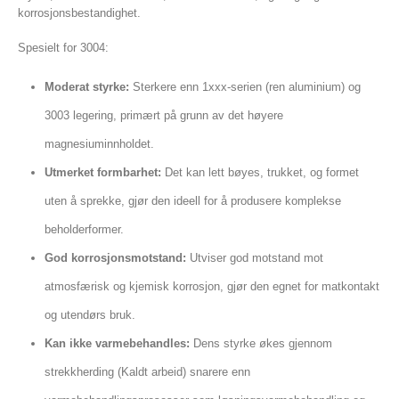
korrosjonsbestandighet.
Spesielt for 3004:
Moderat styrke:
Sterkere enn 1xxx-serien (ren aluminium) og
3003 legering, primært på grunn av det høyere
magnesiuminnholdet.
Utmerket formbarhet:
Det kan lett bøyes, trukket, og formet
uten å sprekke, gjør den ideell for å produsere komplekse
beholderformer.
God korrosjonsmotstand:
Utviser god motstand mot
atmosfærisk og kjemisk korrosjon, gjør den egnet for matkontakt
og utendørs bruk.
Kan ikke varmebehandles:
Dens styrke økes gjennom
strekkherding (Kaldt arbeid) snarere enn