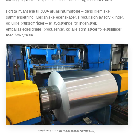
Forstå nyansene til
3004 aluminiumsfolie
– dens kjemiske
sammensetning, Mekaniske egenskaper, Produksjon av forviklinger,
og ulike bruksområder – er avgjørende for ingeniører,
emballasjedesignere, produsenter, og alle som søker folieløsninger
med høy ytelse.
Forståelse 3004 Aluminiumslegering