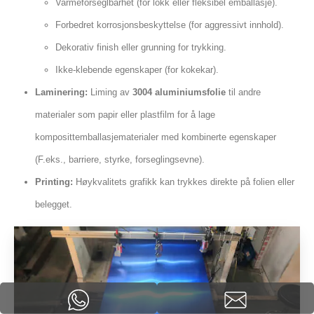
Varmeforseglbarhet (for lokk eller fleksibel emballasje).
Forbedret korrosjonsbeskyttelse (for aggressivt innhold).
Dekorativ finish eller grunning for trykking.
Ikke-klebende egenskaper (for kokekar).
Laminering:
Liming av
3004 aluminiumsfolie
til andre
materialer som papir eller plastfilm for å lage
komposittemballasjematerialer med kombinerte egenskaper
(F.eks., barriere, styrke, forseglingsevne).
Printing:
Høykvalitets grafikk kan trykkes direkte på folien eller
belegget.