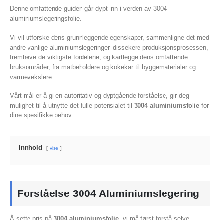
Denne omfattende guiden går dypt inn i verden av 3004
aluminiumslegeringsfolie.
Vi vil utforske dens grunnleggende egenskaper, sammenligne det med
andre vanlige aluminiumslegeringer, dissekere produksjonsprosessen,
fremheve de viktigste fordelene, og kartlegge dens omfattende
bruksområder, fra matbeholdere og kokekar til byggematerialer og
varmevekslere.
Vårt mål er å gi en autoritativ og dyptgående forståelse, gir deg
mulighet til å utnytte det fulle potensialet til
3004 aluminiumsfolie
for
dine spesifikke behov.
Innhold
vise
Forståelse 3004 Aluminiumslegering
Å sette pris på
3004 aluminiumsfolie
, vi må først forstå selve