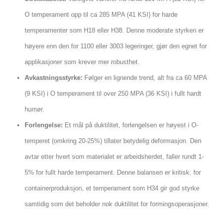
O temperament opp til ca 285 MPA (41 KSI) for harde
temperamenter som H18 eller H38. Denne moderate styrken er
høyere enn den for 1100 eller 3003 legeringer, gjør den egnet for
applikasjoner som krever mer robusthet.
Avkastningsstyrke:
Følger en lignende trend, alt fra ca 60 MPA
(9 KSI) i O temperament til over 250 MPA (36 KSI) i fullt hardt
humør.
Forlengelse:
Et mål på duktilitet, forlengelsen er høyest i O-
temperet (omkring 20-25%) tillater betydelig deformasjon. Den
avtar etter hvert som materialet er arbeidsherdet, faller rundt 1-
5% for fullt harde temperament. Denne balansen er kritisk; for
containerproduksjon, et temperament som H34 gir god styrke
samtidig som det beholder nok duktilitet for formingsoperasjoner.