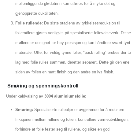
mellomliggende glødetrinn kan utføres for å myke det og
gjenopprette duktiliteten.
Folie rullende:
De siste stadiene av tykkelsesreduksjon til
foliemålere gjøres vanligvis på spesialiserte folievalseverk. Disse
møllene er designet for høy presisjon og kan håndtere svært tynt
materiale. Ofte, for veldig tynne folier, "pack rolling" brukes der to
lag med folie rulles sammen, deretter separert. Dette gir den ene
siden av folien en matt finish og den andre en lys finish.
Smøring og spenningskontroll
Under kaldvalsing av
3004 aluminiumsfolie
:
Smøring:
Spesialiserte rulleoljer er avgjørende for å redusere
friksjonen mellom rullene og folien, kontrollere varmeutviklingen,
forhindre at folie fester seg til rullene, og sikre en god