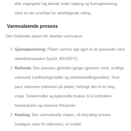
eller segregerte lag dannet under støping og homogenisering,
sikre en ren overflate for etterfølgende rulling.
Varmvalsende prosess
Den forberedte platen blir deretter varmvalset:
Gjenoppvarming:
Platen varmes opp igjen til en passende varm
arbeidstemperatur (typisk 400-500°C).
Rullende:
Den passerer gjentatte ganger gjennom store, kraftige
valseverk (nedbrytingsmøller og etterbehandlingsmøller). Hver
pass reduserer tykkelsen på platen, forlenge den til en lang
stripe. Smøremidler og kjølemidler brukes til å kontrollere
temperaturen og redusere friksjonen.
Kveiling:
Den varmvalsede stripen, nå betydelig tynnere
(vanligvis noen få millimeter), er kveilet.