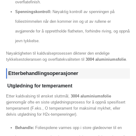
overflatefinish.
Spenningskontroll:
Nøyaktig kontroll av spenningen på
foliestrimmelen når den kommer inn og ut av rullene er
avgjørende for å opprettholde flatheten, forhindre riving, og oppnå
jevn tykkelse.
Nøyaktigheten til kaldvalseprosessen dikterer den endelige
tykkelsestoleransen og overflatekvaliteten til
3004 aluminiumsfolie
.
Etterbehandlingsoperasjoner
Utglødning for temperament
Etter kaldvalsing til ønsket sluttmål,
3004 aluminiumsfolie
gjennomgår ofte en siste utglødningsprosess for å oppnå spesifisert
temperament (F.eks., O temperament for maksimal mykhet, eller
delvis utglødning for H2x-tempereringer).
Behandle:
Foliespolene varmes opp i store glødeovner til en