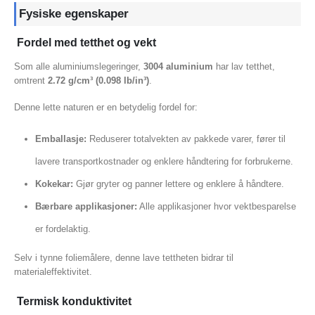
Fysiske egenskaper
Fordel med tetthet og vekt
Som alle aluminiumslegeringer,
3004 aluminium
har lav tetthet,
omtrent
2.72 g/cm³ (0.098 lb/in³)
.
Denne lette naturen er en betydelig fordel for:
Emballasje:
Reduserer totalvekten av pakkede varer, fører til
lavere transportkostnader og enklere håndtering for forbrukerne.
Kokekar:
Gjør gryter og panner lettere og enklere å håndtere.
Bærbare applikasjoner:
Alle applikasjoner hvor vektbesparelse
er fordelaktig.
Selv i tynne foliemålere, denne lave tettheten bidrar til
materialeffektivitet.
Termisk konduktivitet