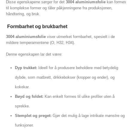
Disse egenskapene sørger for det
3004 aluminiumsfolie
kan formes
til komplekse former og tåler påkjenningene fra produksjonen,
håndtering, og bruk.
Formbarhet og brukbarhet
3004 aluminiumsfolie
viser utmerket formbarhet, spesielt i de
mildere temperamentene (O, H32, H34).
Denne egenskapen lar det være:
Dyp trukket:
Ideell for å produsere beholdere med betydelig
dybde, som matbrett, drikkebokser (kropper og ender), og
kokekar.
Bøyd og foldet:
Kan enkelt formes til ulike profiler uten å
sprekke.
Stemplet og preget:
Gjør det mulig å lage intrikate mønstre og
funksjoner.