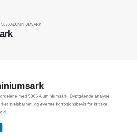
5086 ALUMINIUMSARK
ark
miniumsark
 fordelene med 5086 Aluminiumsark. Dyptgående analyse
ket sveisbarhet, og øverste korrosjonsbevis for kritiske
old.