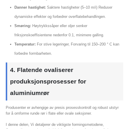
Danner hastighet:
Saktere hastigheter (5–10 m/i) Reduser
dynamiske effekter og forbedrer overflatebehandlingen.
Smøring:
Høytrykkssåper eller oljer senker
friksjonskoeffisientene nedenfor 0.1, minimere galling.
Temperatur:
For stive legeringer, Forvaring til 150–200 ° C kan
forbedre formbarheten.
4. Flatende ovaliserer
produksjonsprosesser for
aluminiumrør
Produsenter er avhengige av presis prosesskontroll og robust utstyr
for å omforme runde rør i flate eller ovale seksjoner.
I denne delen, Vi detaljerer de viktigste formingsmetodene,