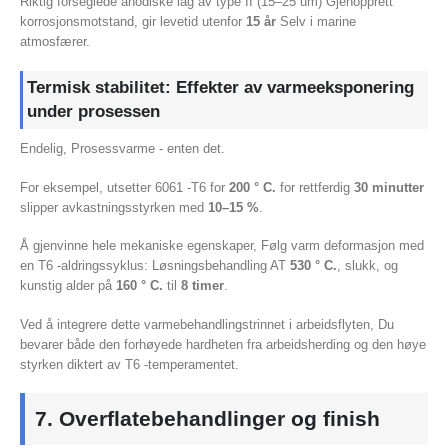
Riktig forseglede anodiske lag av type II (15–25 um) Gjenopprett
korrosjonsmotstand, gir levetid utenfor
15 år
Selv i marine
atmosfærer.
Termisk stabilitet: Effekter av varmeeksponering
under prosessen
Endelig, Prosessvarme - enten det.
For eksempel, utsetter 6061 -T6 for
200 ° C.
for rettferdig
30 minutter
slipper avkastningsstyrken med
10–15 %
.
Å gjenvinne hele mekaniske egenskaper, Følg varm deformasjon med
en T6 -aldringssyklus: Løsningsbehandling AT
530 ° C.
, slukk, og
kunstig alder på
160 ° C.
til
8 timer
.
Ved å integrere dette varmebehandlingstrinnet i arbeidsflyten, Du
bevarer både den forhøyede hardheten fra arbeidsherding og den høye
styrken diktert av T6 -temperamentet.
7. Overflatebehandlinger og finish