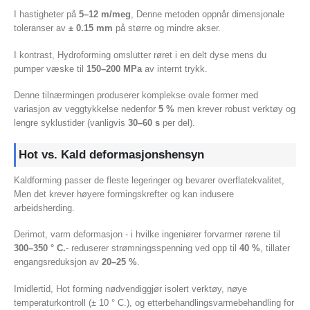
I hastigheter på
5–12 m/meg
, Denne metoden oppnår dimensjonale
toleranser av
± 0.15 mm
på større og mindre akser.
I kontrast, Hydroforming omslutter røret i en delt dyse mens du
pumper væske til
150–200 MPa
av internt trykk.
Denne tilnærmingen produserer komplekse ovale former med
variasjon av veggtykkelse nedenfor
5 %
men krever robust verktøy og
lengre syklustider (vanligvis
30–60 s
per del).
Hot vs. Kald deformasjonshensyn
Kaldforming passer de fleste legeringer og bevarer overflatekvalitet,
Men det krever høyere formingskrefter og kan indusere
arbeidsherding.
Derimot, varm deformasjon - i hvilke ingeniører forvarmer rørene til
300–350 ° C.
- reduserer strømningsspenning ved opp til
40 %
, tillater
engangsreduksjon av
20–25 %
.
Imidlertid, Hot forming nødvendiggjør isolert verktøy, nøye
temperaturkontroll (± 10 ° C.), og etterbehandlingsvarmebehandling for