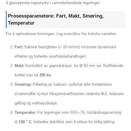
å gjenopprette toppstyrke i varmebehandlede legeringer.
Prosessparametere: Fart, Makt, Smøring,
Temperatur
For å optimalisere formingen, Lag overvåker fire kritiske variabler:
Fart:
Saktere hastigheter (< 10 m/min) minimere dynamiske
effekter og forbedre overflatebehandlingen.
Makt:
Kontrollert av gapreduksjon; for Ø 50 mm rør, Rullflatende
krefter kan nå
350 kn
.
Smøring:
Påføring av kalsium -sulfonat eller fosfatesters
smøremidler synker friksjonskoeffisienter nedenfor
0.1
, redusere
galling og verktøyslitasje.
Temperatur:
For legeringer som
6061
–T6, forhåndsoppvarming
til
150 ° C.
forbedrer duktilitet uten å utløse for tidlig aldring.