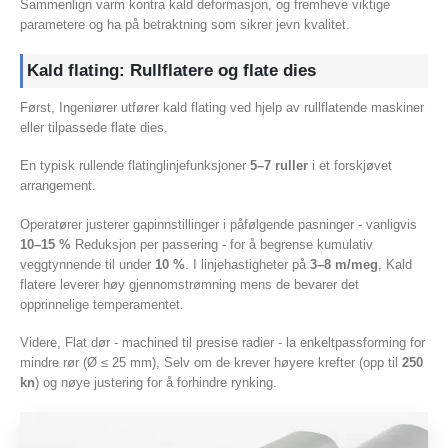
Sammenlign varm kontra kald deformasjon, og fremheve viktige
parametere og ha på betraktning som sikrer jevn kvalitet.
Kald flating: Rullflatere og flate dies
Først, Ingeniører utfører kald flating ved hjelp av rullflatende maskiner
eller tilpassede flate dies.
En typisk rullende flatinglinjefunksjoner
5–7 ruller
i et forskjøvet
arrangement.
Operatører justerer gapinnstillinger i påfølgende pasninger - vanligvis
10–15 %
Reduksjon per passering - for å begrense kumulativ
veggtynnende til under
10 %
. I linjehastigheter på
3–8 m/meg
, Kald
flatere leverer høy gjennomstrømning mens de bevarer det
opprinnelige temperamentet.
Videre, Flat dør - machined til presise radier - la enkeltpassforming for
mindre rør (Ø ≤ 25 mm), Selv om de krever høyere krefter (opp til
250
kn
) og nøye justering for å forhindre rynking.