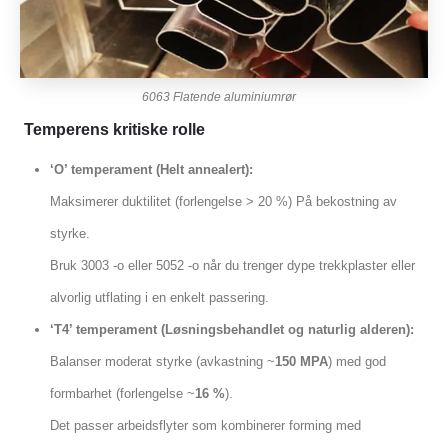
6063 Flatende aluminiumrør
Temperens kritiske rolle
‘O’ temperament (Helt annealert):
Maksimerer duktilitet (forlengelse > 20 %) På bekostning av
styrke.
Bruk 3003 -o eller 5052 -o når du trenger dype trekkplaster eller
alvorlig utflating i en enkelt passering.
‘T4’ temperament (Løsningsbehandlet og naturlig alderen):
Balanser moderat styrke (avkastning ~
150 MPA
) med god
formbarhet (forlengelse ~
16 %
).
Det passer arbeidsflyter som kombinerer forming med