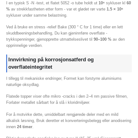
I en typisk S -N -test, et flatet 5052 -o tube holdt ut
10⁶
sykluser kl
60
%
av strekkfastheten etter form - var et glødet rør varte
1.5 × 10⁶
sykluser under samme belastning.
Ved å bruke en stress -relief Bake (300 ° C for 1 time) eller en lett
skuddbeeningsbehandling, Du kan gjeninnføre overflate -
trykkspenninger, gjenopprette utmattelseslivet til
90–100 %
av den
opprinnelige verdien.
Innvirkning på korrosjonsatferd og
overflateintegritet
I tillegg til mekaniske endringer, Formet kan forstyrre aluminiums
naturlige oksydlag.
Flatede topper viser ofte mikro -cracks i den 2–4 nm passive filmen,
Forlater metallet sårbart for å slå i kloridmiljøer.
For å motvirke dette, umiddelbart rengjørede deler med en mild
alkalisk løsning, Bruk deretter et konverteringsbelegg eller anodisering
innen
24 timer
.