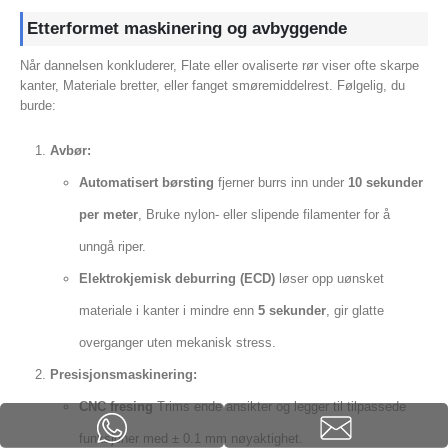
Etterformet maskinering og avbyggende
Når dannelsen konkluderer, Flate eller ovaliserte rør viser ofte skarpe
kanter, Materiale bretter, eller fanget smøremiddelrest. Følgelig, du
burde:
Avbør:
Automatisert børsting
fjerner burrs inn under
10 sekunder
per meter
, Bruke nylon- eller slipende filamenter for å
unngå riper.
Elektrokjemisk deburring (ECD)
løser opp uønsket
materiale i kanter i mindre enn
5 sekunder
, gir glatte
overganger uten mekanisk stress.
Presisjonsmaskinering:
CNC fresing
Trims ende ansikter og legger til tilpassede
funksjoner med ± 0.1 mm nøyaktighet.