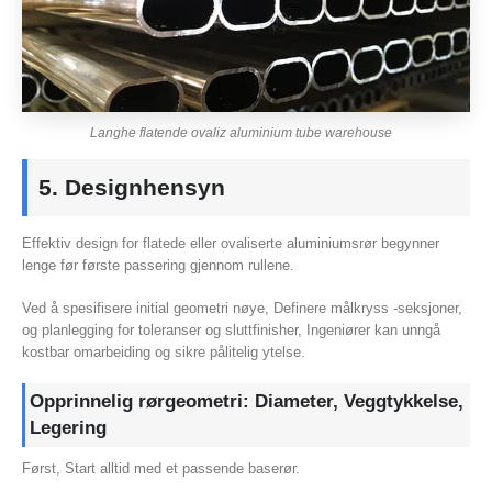
Langhe flatende ovaliz aluminium tube warehouse
5. Designhensyn
Effektiv design for flatede eller ovaliserte aluminiumsrør begynner
lenge før første passering gjennom rullene.
Ved å spesifisere initial geometri nøye, Definere målkryss -seksjoner,
og planlegging for toleranser og sluttfinisher, Ingeniører kan unngå
kostbar omarbeiding og sikre pålitelig ytelse.
Opprinnelig rørgeometri: Diameter, Veggtykkelse,
Legering
Først, Start alltid med et passende baserør.