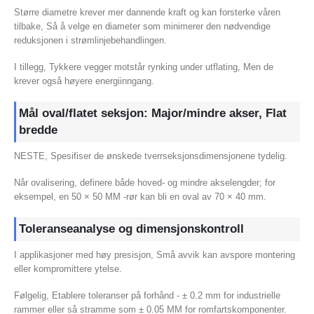
Større diametre krever mer dannende kraft og kan forsterke våren
tilbake, Så å velge en diameter som minimerer den nødvendige
reduksjonen i strømlinjebehandlingen.
I tillegg, Tykkere vegger motstår rynking under utflating, Men de
krever også høyere energiinngang.
Mål oval/flatet seksjon: Major/mindre akser, Flat
bredde
NESTE, Spesifiser de ønskede tverrseksjonsdimensjonene tydelig.
Når ovalisering, definere både hoved- og mindre akselengder; for
eksempel, en 50 × 50 MM -rør kan bli en oval av 70 × 40 mm.
Toleranseanalyse og dimensjonskontroll
I applikasjoner med høy presisjon, Små avvik kan avspore montering
eller kompromittere ytelse.
Følgelig, Etablere toleranser på forhånd - ± 0.2 mm for industrielle
rammer eller så stramme som ± 0.05 MM for romfartskomponenter.