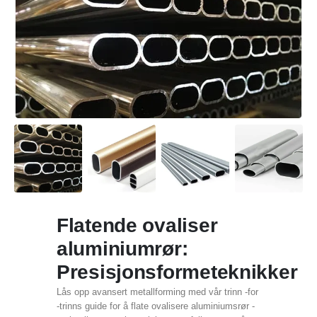
Flatende ovaliser
aluminiumrør:
Presisjonsformeteknikker
Lås opp avansert metallforming med vår trinn -for
-trinns guide for å flate ovalisere aluminiumsrør -