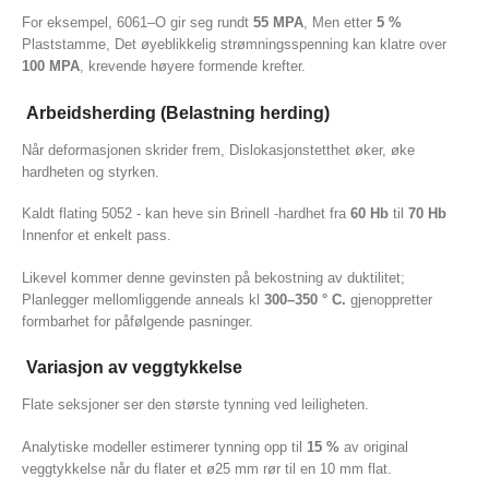
For eksempel, 6061–O gir seg rundt
55 MPA
, Men etter
5 %
Plaststamme, Det øyeblikkelig strømningsspenning kan klatre over
100 MPA
, krevende høyere formende krefter.
Arbeidsherding (Belastning herding)
Når deformasjonen skrider frem, Dislokasjonstetthet øker, øke
hardheten og styrken.
Kaldt flating 5052 - kan heve sin Brinell -hardhet fra
60 Hb
til
70 Hb
Innenfor et enkelt pass.
Likevel kommer denne gevinsten på bekostning av duktilitet;
Planlegger mellomliggende anneals kl
300–350 ° C.
gjenoppretter
formbarhet for påfølgende pasninger.
Variasjon av veggtykkelse
Flate seksjoner ser den største tynning ved leiligheten.
Analytiske modeller estimerer tynning opp til
15 %
av original
veggtykkelse når du flater et ø25 mm rør til en 10 mm flat.