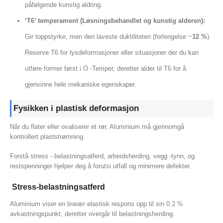
påfølgende kunstig aldring.
‘T6’ temperament (Løsningsbehandlet og kunstig alderen):
Gir toppstyrke, men den laveste duktiliteten (forlengelse ~
12 %
).
Reserve T6 for lysdeformasjoner eller situasjoner der du kan
utføre former først i O -Temper, deretter alder til T6 for å
gjenvinne hele mekaniske egenskaper.
Fysikken i plastisk deformasjon
Når du flater eller ovaliserer et rør, Aluminium må gjennomgå
kontrollert plaststrømning.
Forstå stress - belastningsatferd, arbeidsherding, vegg -tynn, og
restspenninger hjelper deg å forutsi utfall og minimere defekter.
Stress-belastningsatferd
Aluminium viser en lineær elastisk respons opp til sin 0.2 %
avkastningspunkt, deretter overgår til belastningsherding.