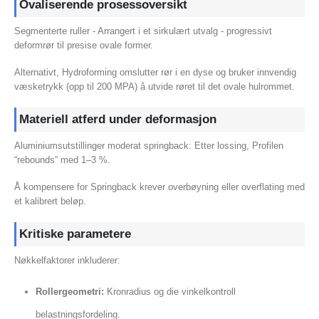
Ovaliserende prosessoversikt
Segmenterte ruller - Arrangert i et sirkulært utvalg - progressivt
deformrør til presise ovale former.
Alternativt, Hydroforming omslutter rør i en dyse og bruker innvendig
væsketrykk (opp til 200 MPA) å utvide røret til det ovale hulrommet.
Materiell atferd under deformasjon
Aluminiumsutstillinger moderat springback: Etter lossing, Profilen
“rebounds” med 1–3 %.
Å kompensere for Springback krever overbøyning eller overflating med
et kalibrert beløp.
Kritiske parametere
Nøkkelfaktorer inkluderer:
Rollergeometri:
Kronradius og die vinkelkontroll
belastningsfordeling.