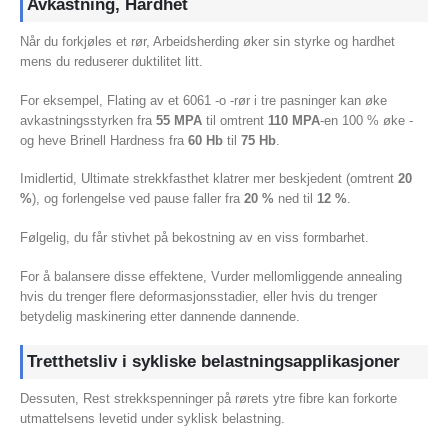
Avkastning, Hardhet
Når du forkjøles et rør, Arbeidsherding øker sin styrke og hardhet
mens du reduserer duktilitet litt.
For eksempel, Flating av et 6061 -o -rør i tre pasninger kan øke
avkastningsstyrken fra
55 MPA
til omtrent
110 MPA
-en 100 % øke -
og heve Brinell Hardness fra
60 Hb
til
75 Hb
.
Imidlertid, Ultimate strekkfasthet klatrer mer beskjedent (omtrent
20
%
), og forlengelse ved pause faller fra
20 %
ned til
12 %
.
Følgelig, du får stivhet på bekostning av en viss formbarhet.
For å balansere disse effektene, Vurder mellomliggende annealing
hvis du trenger flere deformasjonsstadier, eller hvis du trenger
betydelig maskinering etter dannende dannende.
Tretthetsliv i sykliske belastningsapplikasjoner
Dessuten, Rest strekkspenninger på rørets ytre fibre kan forkorte
utmattelsens levetid under syklisk belastning.