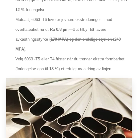
12 %
forlengelse.
Motsatt, 6063–T6 leverer jevnere ekstruderinger - med
overflateuhet rundt
Ra 0.8 µm
—But tilbyr litt lavere
avkastningsstyrke (
170 MPA
) og den endelige styrken (
240
MPA
).
Velg 6063 -T5 eller T4 frister når du trenger ekstra formbarhet
(forlengelse opp til
18 %
) etterfulgt av aldring av linjen.