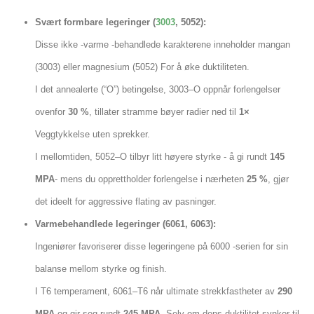
Svært formbare legeringer (
3003
, 5052):
Disse ikke -varme -behandlede karakterene inneholder mangan
(3003) eller magnesium (5052) For å øke duktiliteten.
I det annealerte (“O”) betingelse, 3003–O oppnår forlengelser
ovenfor
30 %
, tillater stramme bøyer radier ned til
1×
Veggtykkelse uten sprekker.
I mellomtiden, 5052–O tilbyr litt høyere styrke - å gi rundt
145
MPA
- mens du opprettholder forlengelse i nærheten
25 %
, gjør
det ideelt for aggressive flating av pasninger.
Varmebehandlede legeringer (6061, 6063):
Ingeniører favoriserer disse legeringene på 6000 -serien for sin
balanse mellom styrke og finish.
I T6 temperament, 6061–T6 når ultimate strekkfastheter av
290
MPA
og gir seg rundt
245 MPA
, Selv om dens duktilitet synker til