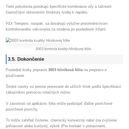
Tieto pokušenia ponúkajú špecifické kombinácie sily a ťažnosti
čiastočným obnovením štruktúry tvrdej k napätiu.
H1X Tempers, naopak, sa dosahujú výlučne prostredníctvom
kontrolovaného valcovania za studena po poslednom žíhaní.
3003 kontrola kvality hliníkovej fólie
3.5. Dokončenie
Posledné kroky pripravia
3003 hliníková fólia
na prepravu a
používanie.
Široké cievky sú presne prerezané do užších šírok podľa špecifikácií
zákazníkov pomocou rotačných nožov.
V závislosti od aplikácie, fólia môže podstúpiť ďalšie povrchové
povrchové povrchy.
To môže zahŕňať čistenie, chemický konverzný náter (na zvýšenie
priľnavosti alebo korózie), výkrik (Pre kontakt s potravinami,