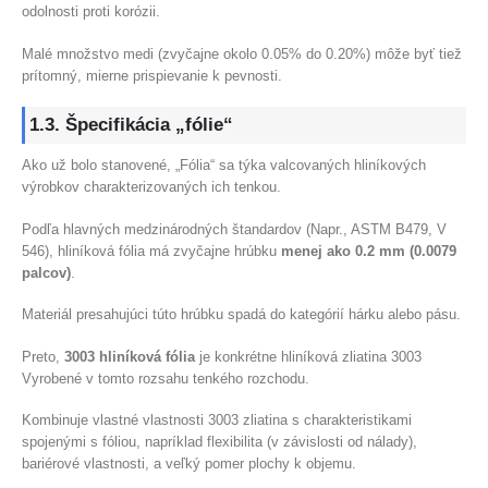
odolnosti proti korózii.
Malé množstvo medi (zvyčajne okolo 0.05% do 0.20%) môže byť tiež
prítomný, mierne prispievanie k pevnosti.
1.3. Špecifikácia „fólie“
Ako už bolo stanovené, „Fólia“ sa týka valcovaných hliníkových
výrobkov charakterizovaných ich tenkou.
Podľa hlavných medzinárodných štandardov (Napr., ASTM B479, V
546), hliníková fólia má zvyčajne hrúbku
menej ako 0.2 mm (0.0079
palcov)
.
Materiál presahujúci túto hrúbku spadá do kategórií hárku alebo pásu.
Preto,
3003 hliníková fólia
je konkrétne hliníková zliatina 3003
Vyrobené v tomto rozsahu tenkého rozchodu.
Kombinuje vlastné vlastnosti 3003 zliatina s charakteristikami
spojenými s fóliou, napríklad flexibilita (v závislosti od nálady),
bariérové ​​vlastnosti, a veľký pomer plochy k objemu.