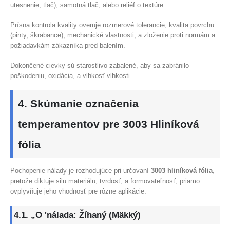
utesnenie, tlač), samotná tlač, alebo reliéf o textúre.
Prísna kontrola kvality overuje rozmerové tolerancie, kvalita povrchu
(pinty, škrabance), mechanické vlastnosti, a zloženie proti normám a
požiadavkám zákazníka pred balením.
Dokončené cievky sú starostlivo zabalené, aby sa zabránilo
poškodeniu, oxidácia, a vlhkosť vlhkosti.
4. Skúmanie označenia
temperamentov pre 3003 Hliníková
fólia
Pochopenie nálady je rozhodujúce pri určovaní
3003 hliníková fólia
,
pretože diktuje silu materiálu, tvrdosť, a formovateľnosť, priamo
ovplyvňuje jeho vhodnosť pre rôzne aplikácie.
4.1. „O 'nálada: Žíhaný (Mäkký)