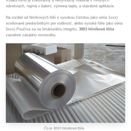
Vďaka tomu je všestranný a nevyhnutný materiál v mnohých
odvetviach, najmä v balení, výmena tepla, a stavebné aplikácie.
Na rozdiel od hliníkových fólií s vysokou čistotou (ako séria 1xxx)
oceňované predovšetkým pre vodivosť, alebo vysoké fólie (ako séria
5xxx) Používa sa na štrukturálnu integritu,
3003 hliníková fólia
zasiahne zásadnú rovnováhu.
Čo je 3003 hliníková fólia