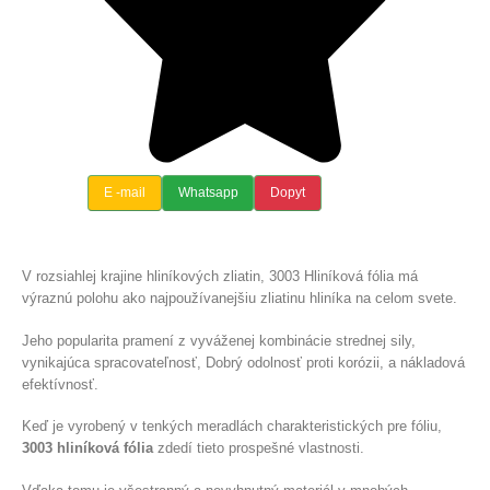
E -mail
Whatsapp
Dopyt
V rozsiahlej krajine hliníkových zliatin, 3003 Hliníková fólia má
výraznú polohu ako najpoužívanejšiu zliatinu hliníka na celom svete.
Jeho popularita pramení z vyváženej kombinácie strednej sily,
vynikajúca spracovateľnosť, Dobrý odolnosť proti korózii, a nákladová
efektívnosť.
Keď je vyrobený v tenkých meradlách charakteristických pre fóliu,
3003 hliníková fólia
zdedí tieto prospešné vlastnosti.