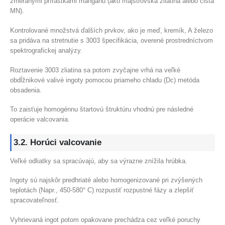
zmeranými prírastkami mangánu (ako majstrovská zliatina alebo čistá
MN).
Kontrolované množstvá ďalších prvkov, ako je meď, kremík, A železo
sa pridáva na stretnutie s 3003 špecifikácia, overené prostredníctvom
spektrografickej analýzy.
Roztavenie 3003 zliatina sa potom zvyčajne vrhá na veľké
obdĺžnikové valivé ingoty pomocou priameho chladu (Dc) metóda
obsadenia.
To zaisťuje homogénnu štartovú štruktúru vhodnú pre následné
operácie valcovania.
3.2. Horúci valcovanie
Veľké odliatky sa spracúvajú, aby sa výrazne znížila hrúbka.
Ingoty sú najskôr predhriaté alebo homogenizované pri zvýšených
teplotách (Napr., 450-580° C) rozpustiť rozpustné fázy a zlepšiť
spracovateľnosť.
Vyhrievaná ingot potom opakovane prechádza cez veľké poruchy