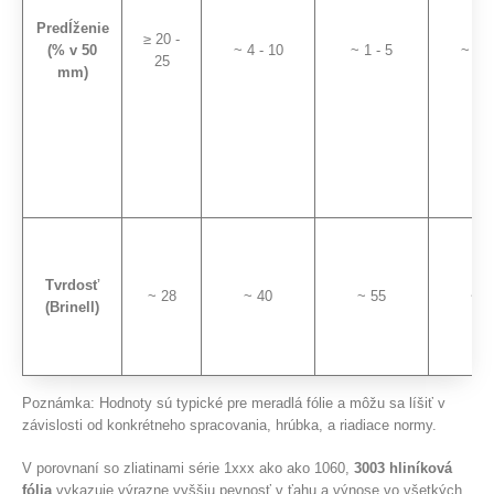
Predĺženie
≥ 20 -
(% v 50
~ 4 - 10
~ 1 - 5
~ 8 -
25
mm)
Tvrdosť
~ 28
~ 40
~ 55
~ 3
(Brinell)
Poznámka: Hodnoty sú typické pre meradlá fólie a môžu sa líšiť v
závislosti od konkrétneho spracovania, hrúbka, a riadiace normy.
V porovnaní so zliatinami série 1xxx ako ako 1060,
3003 hliníková
fólia
vykazuje výrazne vyššiu pevnosť v ťahu a výnose vo všetkých