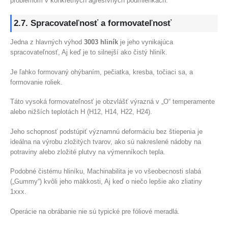
problémom v konkrétnych agresívnych podmienkach.
2.7. Spracovateľnosť a formovateľnosť
Jedna z hlavných výhod
3003 hliník
je jeho vynikajúca
spracovateľnosť, Aj keď je to silnejší ako čistý hliník.
Je ľahko formovaný ohýbaním, pečiatka, kresba, točiaci sa, a
formovanie roliek.
Táto vysoká formovateľnosť je obzvlášť výrazná v „O“ temperamente
alebo nižších teplotách H (H12, H14, H22, H24).
Jeho schopnosť podstúpiť významnú deformáciu bez štiepenia je
ideálna na výrobu zložitých tvarov, ako sú nakreslené nádoby na
potraviny alebo zložité plutvy na výmenníkoch tepla.
Podobné čistému hliníku, Machinabilita je vo všeobecnosti slabá
(„Gummy“) kvôli jeho mäkkosti, Aj keď o niečo lepšie ako zliatiny
1xxx.
Operácie na obrábanie nie sú typické pre fóliové meradlá.