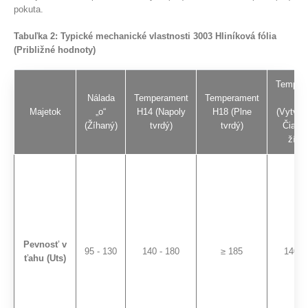
pokuta.
Tabuľka 2: Typické mechanické vlastnosti 3003 Hliníková fólia
(Približné hodnoty)
Temper
Nálada
Temperament
Temperament
H2
Majetok
„o“
H14 (Napoly
H18 (Plne
(Vytvrd
(Žíhaný)
tvrdý)
tvrdý)
Čiast
žíha
Pevnosť v
95 - 130
140 - 180
≥ 185
140 -
ťahu (Uts)