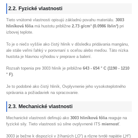
2.2. Fyzické vlastnosti
Tieto vnútorné vlastnosti opisujú základnú povahu materiálu.
3003
hliníková fólia
má hustotu približne
2.73 g/cm³ (0.0986 lb/in³)
pri
izbovej teplote.
To je o niečo vyššie ako čistý hliník v dôsledku pridávania mangánu,
ale stále veľmi ľahký v porovnaní s oceľou alebo meďou. Táto nízka
hustota je hlavnou výhodou v preprave a balení.
Rozsah topenia pre 3003 hliník je približne
643 - 654 ° C (1190 - 1210
° F)
.
Je to podobné ako čistý hliník, Ovplyvnenie jeho vysokoteplotného
správania a požiadaviek na spracovanie.
2.3. Mechanické vlastnosti
Mechanické vlastnosti definujú ako
3003 hliníková fólia
reaguje na
fyzické sily. Tieto vlastnosti sú silne ovplyvnené ITS
miernosť
.
3003 je bežne k dispozícii v žíhaných („O“) a rôzne tvrdé napätie („H“)