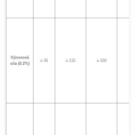
Výnosová
≥ 35
≥ 115
≥ 150
≥ 9
sila (0.2%)