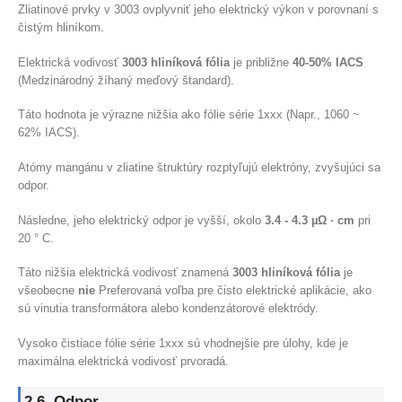
Zliatinové prvky v 3003 ovplyvniť jeho elektrický výkon v porovnaní s
čistým hliníkom.
Elektrická vodivosť
3003 hliníková fólia
je približne
40-50% IACS
(Medzinárodný žíhaný meďový štandard).
Táto hodnota je výrazne nižšia ako fólie série 1xxx (Napr., 1060 ~
62% IACS).
Atómy mangánu v zliatine štruktúry rozptyľujú elektróny, zvyšujúci sa
odpor.
Následne, jeho elektrický odpor je vyšší, okolo
3.4 - 4.3 µΩ · cm
pri
20 ° C.
Táto nižšia elektrická vodivosť znamená
3003 hliníková fólia
je
všeobecne
nie
Preferovaná voľba pre čisto elektrické aplikácie, ako
sú vinutia transformátora alebo kondenzátorové elektródy.
Vysoko čistiace fólie série 1xxx sú vhodnejšie pre úlohy, kde je
maximálna elektrická vodivosť prvoradá.
2.6. Odpor