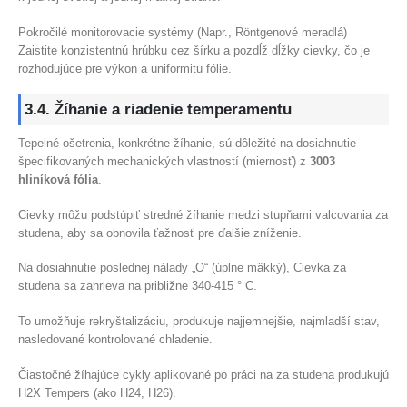
Pokročilé monitorovacie systémy (Napr., Röntgenové meradlá)
Zaistite konzistentnú hrúbku cez šírku a pozdĺž dĺžky cievky, čo je
rozhodujúce pre výkon a uniformitu fólie.
3.4. Žíhanie a riadenie temperamentu
Tepelné ošetrenia, konkrétne žíhanie, sú dôležité na dosiahnutie
špecifikovaných mechanických vlastností (miernosť) z
3003
hliníková fólia
.
Cievky môžu podstúpiť stredné žíhanie medzi stupňami valcovania za
studena, aby sa obnovila ťažnosť pre ďalšie zníženie.
Na dosiahnutie poslednej nálady „O“ (úplne mäkký), Cievka za
studena sa zahrieva na približne 340-415 ° C.
To umožňuje rekryštalizáciu, produkuje najjemnejšie, najmladší stav,
nasledované kontrolované chladenie.
Čiastočné žíhajúce cykly aplikované po práci na za studena produkujú
H2X Tempers (ako H24, H26).