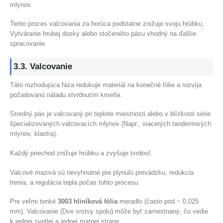
mlynov.
Tento proces valcovania za horúca podstatne znižuje svoju hrúbku,
Vytváranie hrubej dosky alebo stočeného pásu vhodný na ďalšie
spracovanie.
3.3. Valcovanie
Táto rozhodujúca fáza redukuje materiál na konečné fólie a rozvíja
požadovanú náladu stvrdnutím kmeňa.
Stredný pás je valcovaný pri teplote miestnosti alebo v blízkosti série
špecializovaných valcovacích mlynov (Napr., viacerých tandemových
mlynov, klastra).
Každý priechod znižuje hrúbku a zvyšuje tvrdosť.
Valcové mazivá sú nevyhnutné pre plynulú prevádzku, redukcia
trenia, a regulácia tepla počas tohto procesu.
Pre veľmi tenké
3003 hliníková fólia
meradlo (často pod ~ 0,025
mm), Valcovanie (Dve vrstvy spolu) môže byť zamestnaný, čo vedie
k jednej svetlej a jednej matnej strane.