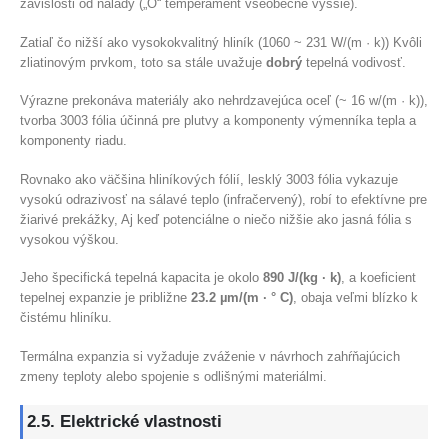
závislosti od nálady („O“ temperament všeobecne vyššie).
Zatiaľ čo nižší ako vysokokvalitný hliník (1060 ~ 231 W/(m · k)) Kvôli
zliatinovým prvkom, toto sa stále uvažuje
dobrý
tepelná vodivosť.
Výrazne prekonáva materiály ako nehrdzavejúca oceľ (~ 16 w/(m · k)),
tvorba 3003 fólia účinná pre plutvy a komponenty výmenníka tepla a
komponenty riadu.
Rovnako ako väčšina hliníkových fólií, lesklý 3003 fólia vykazuje
vysokú odrazivosť na sálavé teplo (infračervený), robí to efektívne pre
žiarivé prekážky, Aj keď potenciálne o niečo nižšie ako jasná fólia s
vysokou výškou.
Jeho špecifická tepelná kapacita je okolo
890 J/(kg · k)
, a koeficient
tepelnej expanzie je približne
23.2 µm/(m · ° C)
, obaja veľmi blízko k
čistému hliníku.
Termálna expanzia si vyžaduje zváženie v návrhoch zahŕňajúcich
zmeny teploty alebo spojenie s odlišnými materiálmi.
2.5. Elektrické vlastnosti