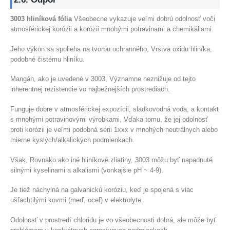
3003 hliníková fólia
Všeobecne vykazuje veľmi dobrú odolnosť voči
atmosférickej korózii a korózii mnohými potravinami a chemikáliami.
Jeho výkon sa spolieha na tvorbu ochranného, Vrstva oxidu hliníka,
podobné čistému hliníku.
Mangán, ako je uvedené v 3003, Významne neznižuje od tejto
inherentnej rezistencie vo najbežnejších prostrediach.
Funguje dobre v atmosférickej expozícii, sladkovodná voda, a kontakt
s mnohými potravinovými výrobkami, Vďaka tomu, že jej odolnosť
proti korózii je veľmi podobná sérii 1xxx v mnohých neutrálnych alebo
mierne kyslých/alkalických podmienkach.
Však, Rovnako ako iné hliníkové zliatiny, 3003 môžu byť napadnuté
silnými kyselinami a alkalismi (vonkajšie pH ~ 4-9).
Je tiež náchylná na galvanickú koróziu, keď je spojená s viac
ušľachtilými kovmi (meď, oceľ) v elektrolyte.
Odolnosť v prostredí chloridu je vo všeobecnosti dobrá, ale môže byť