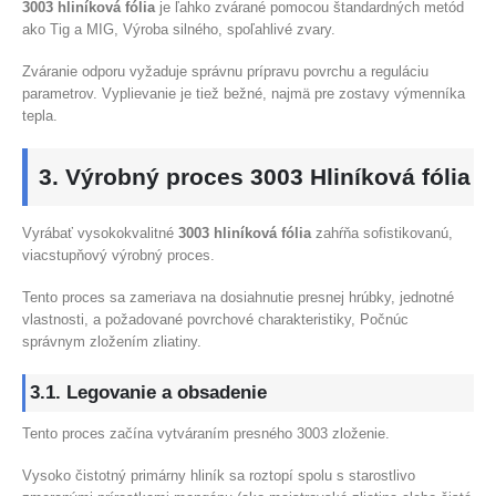
3003 hliníková fólia
je ľahko zvárané pomocou štandardných metód
ako Tig a MIG, Výroba silného, spoľahlivé zvary.
Zváranie odporu vyžaduje správnu prípravu povrchu a reguláciu
parametrov. Vyplievanie je tiež bežné, najmä pre zostavy výmenníka
tepla.
3. Výrobný proces 3003 Hliníková fólia
Vyrábať vysokokvalitné
3003 hliníková fólia
zahŕňa sofistikovanú,
viacstupňový výrobný proces.
Tento proces sa zameriava na dosiahnutie presnej hrúbky, jednotné
vlastnosti, a požadované povrchové charakteristiky, Počnúc
správnym zložením zliatiny.
3.1. Legovanie a obsadenie
Tento proces začína vytváraním presného 3003 zloženie.
Vysoko čistotný primárny hliník sa roztopí spolu s starostlivo