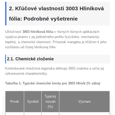
2. Kľúčové vlastnosti 3003 Hliníková
fólia: Podrobné vyšetrenie
Užitočnosť
3003 hliníková fólia
v rôznych rôznych aplikáciách
vyplýva priamo z jej jedinečného profilu fyzického, mechanický,
tepelný, a chemické vlastnosti. Prírastok mangánu je kľúčom k jeho
rozlíšeniu od čistej hliníkovej fólie.
2.1. Chemické zloženie
Kontrolované množstvá legúnoka definujú 3003 známka a určte jej
výkonnostné charakteristiky.
Tabuľka 1: Typické chemické limity pre 3003 Hliník (% váha)
Typický
Prvok
Symbol
rozsah
Význam
(%)