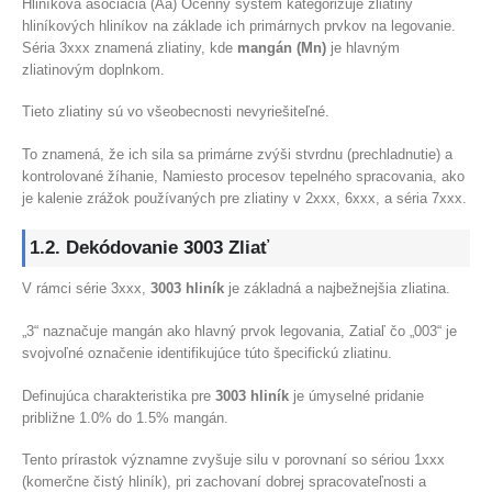
Hliníková asociácia (Aa) Ocenný systém kategorizuje zliatiny
hliníkových hliníkov na základe ich primárnych prvkov na legovanie.
Séria 3xxx znamená zliatiny, kde
mangán (Mn)
je hlavným
zliatinovým doplnkom.
Tieto zliatiny sú vo všeobecnosti nevyriešiteľné.
To znamená, že ich sila sa primárne zvýši stvrdnu (prechladnutie) a
kontrolované žíhanie, Namiesto procesov tepelného spracovania, ako
je kalenie zrážok používaných pre zliatiny v 2xxx, 6xxx, a séria 7xxx.
1.2. Dekódovanie 3003 Zliať
V rámci série 3xxx,
3003 hliník
je základná a najbežnejšia zliatina.
„3“ naznačuje mangán ako hlavný prvok legovania, Zatiaľ čo „003“ je
svojvoľné označenie identifikujúce túto špecifickú zliatinu.
Definujúca charakteristika pre
3003 hliník
je úmyselné pridanie
približne 1.0% do 1.5% mangán.
Tento prírastok významne zvyšuje silu v porovnaní so sériou 1xxx
(komerčne čistý hliník), pri zachovaní dobrej spracovateľnosti a