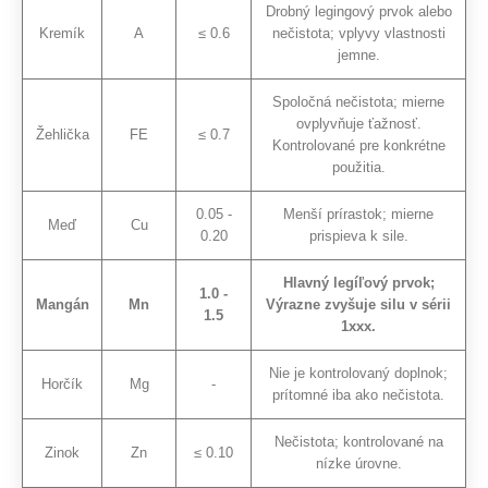
Drobný legingový prvok alebo
Kremík
A
≤ 0.6
nečistota; vplyvy vlastnosti
jemne.
Spoločná nečistota; mierne
ovplyvňuje ťažnosť.
Žehlička
FE
≤ 0.7
Kontrolované pre konkrétne
použitia.
0.05 -
Menší prírastok; mierne
Meď
Cu
0.20
prispieva k sile.
Hlavný legíľový prvok;
1.0 -
Mangán
Mn
Výrazne zvyšuje silu v sérii
1.5
1xxx.
Nie je kontrolovaný doplnok;
Horčík
Mg
-
prítomné iba ako nečistota.
Nečistota; kontrolované na
Zinok
Zn
≤ 0.10
nízke úrovne.