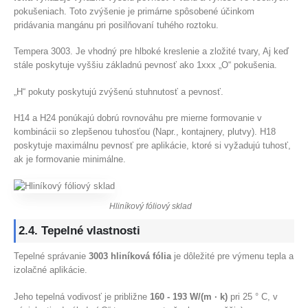
pokušeniach. Toto zvýšenie je primárne spôsobené účinkom
pridávania mangánu pri posilňovaní tuhého roztoku.
Tempera 3003. Je vhodný pre hlboké kreslenie a zložité tvary, Aj keď
stále poskytuje vyššiu základnú pevnosť ako 1xxx „O“ pokušenia.
„H“ pokuty poskytujú zvýšenú stuhnutosť a pevnosť.
H14 a H24 ponúkajú dobrú rovnováhu pre mierne formovanie v
kombinácii so zlepšenou tuhosťou (Napr., kontajnery, plutvy). H18
poskytuje maximálnu pevnosť pre aplikácie, ktoré si vyžadujú tuhosť,
ak je formovanie minimálne.
Hliníkový fóliový sklad
2.4. Tepelné vlastnosti
Tepelné správanie
3003 hliníková fólia
je dôležité pre výmenu tepla a
izolačné aplikácie.
Jeho tepelná vodivosť je približne
160 - 193 W/(m · k)
pri 25 ° C, v