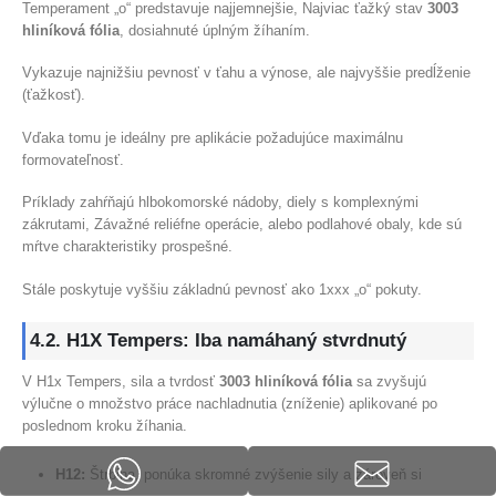
Temperament „o“ predstavuje najjemnejšie, Najviac ťažký stav
3003
hliníková fólia
, dosiahnuté úplným žíhaním.
Vykazuje najnižšiu pevnosť v ťahu a výnose, ale najvyššie predĺženie
(ťažkosť).
Vďaka tomu je ideálny pre aplikácie požadujúce maximálnu
formovateľnosť.
Príklady zahŕňajú hlbokomorské nádoby, diely s komplexnými
zákrutami, Závažné reliéfne operácie, alebo podlahové obaly, kde sú
mŕtve charakteristiky prospešné.
Stále poskytuje vyššiu základnú pevnosť ako 1xxx „o“ pokuty.
4.2. H1X Tempers: Iba namáhaný stvrdnutý
V H1x Tempers, sila a tvrdosť
3003 hliníková fólia
sa zvyšujú
výlučne o množstvo práce nachladnutia (zníženie) aplikované po
poslednom kroku žíhania.
H12:
Štrbina, ponúka skromné ​​zvýšenie sily a zároveň si