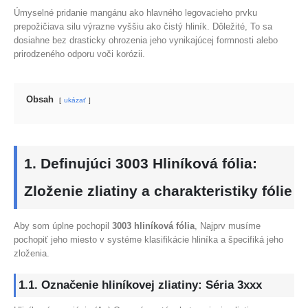
Úmyselné pridanie mangánu ako hlavného legovacieho prvku
prepožičiava silu výrazne vyššiu ako čistý hliník. Dôležité, To sa
dosiahne bez drasticky ohrozenia jeho vynikajúcej formnosti alebo
prirodzeného odporu voči korózii.
Obsah
ukázať
1. Definujúci 3003 Hliníková fólia:
Zloženie zliatiny a charakteristiky fólie
Aby som úplne pochopil
3003 hliníková fólia
, Najprv musíme
pochopiť jeho miesto v systéme klasifikácie hliníka a špecifiká jeho
zloženia.
1.1. Označenie hliníkovej zliatiny: Séria 3xxx