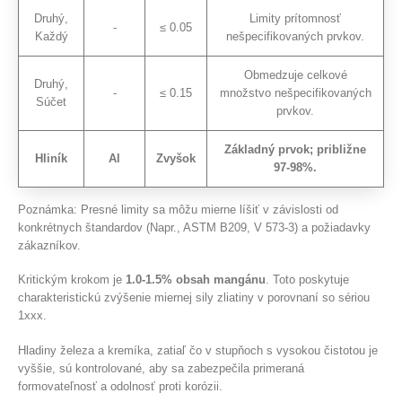
Druhý,
Limity prítomnosť
-
≤ 0.05
Každý
nešpecifikovaných prvkov.
Obmedzuje celkové
Druhý,
-
≤ 0.15
množstvo nešpecifikovaných
Súčet
prvkov.
Základný prvok; približne
Hliník
Al
Zvyšok
97-98%.
Poznámka: Presné limity sa môžu mierne líšiť v závislosti od
konkrétnych štandardov (Napr., ASTM B209, V 573-3) a požiadavky
zákazníkov.
Kritickým krokom je
1.0-1.5% obsah mangánu
. Toto poskytuje
charakteristickú zvýšenie miernej sily zliatiny v porovnaní so sériou
1xxx.
Hladiny železa a kremíka, zatiaľ čo v stupňoch s vysokou čistotou je
vyššie, sú kontrolované, aby sa zabezpečila primeraná
formovateľnosť a odolnosť proti korózii.