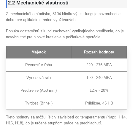
2.2 Mechanické vlastnosti
Z mechanického hľadiska, 3104 hliníkový list funguje pozoruhodne
dobre pre aplikácie stredne využívaných.
Ponúka dostatočnú silu pri zachovaní vynikajúceho predĺženia, čo je
nevyhnutné pre hlboké kreslenie a pečiatkové operácie.
Majetok
Rozsah hodnoty
Pevnosť v ťahu
220 - 275 MPA
Výnosová sila
190 - 240 MPA
Predĺženie (A50 mm)
12% - 20%
Tvrdosť (Brinell)
Približne. 45 HB
Tieto hodnoty sa môžu líšiť v závislosti od temperamentu (Napr., H14,
H16, H18), čo je určené stupňom práce na prechladnutí.