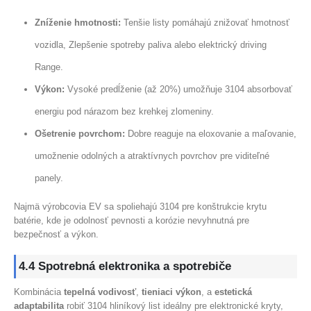
Zníženie hmotnosti:
Tenšie listy pomáhajú znižovať hmotnosť
vozidla, Zlepšenie spotreby paliva alebo elektrický driving
Range.
Výkon:
Vysoké predĺženie (až 20%) umožňuje 3104 absorbovať
energiu pod nárazom bez krehkej zlomeniny.
Ošetrenie povrchom:
Dobre reaguje na eloxovanie a maľovanie,
umožnenie odolných a atraktívnych povrchov pre viditeľné
panely.
Najmä výrobcovia EV sa spoliehajú 3104 pre konštrukcie krytu
batérie, kde je odolnosť pevnosti a korózie nevyhnutná pre
bezpečnosť a výkon.
4.4 Spotrebná elektronika a spotrebiče
Kombinácia
tepelná vodivosť
,
tieniaci výkon
, a
estetická
adaptabilita
robiť 3104 hliníkový list ideálny pre elektronické kryty,