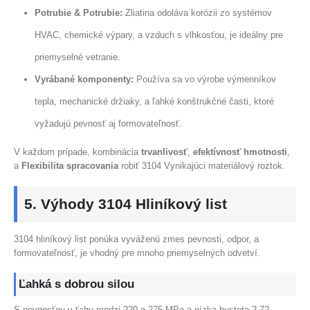
Potrubie & Potrubie:
Zliatina odoláva korózii zo systémov
HVAC, chemické výpary, a vzduch s vlhkosťou, je ideálny pre
priemyselné vetranie.
Vyrábané komponenty:
Používa sa vo výrobe výmenníkov
tepla, mechanické držiaky, a ľahké konštrukčné časti, ktoré
vyžadujú pevnosť aj formovateľnosť.
V každom prípade, kombinácia
trvanlivosť
,
efektívnosť hmotnosti
,
a
Flexibilita spracovania
robiť 3104 Vynikajúci materiálový roztok.
5. Výhody 3104 Hliníkový list
3104 hliníkový list ponúka vyváženú zmes pevnosti, odpor, a
formovateľnosť, je vhodný pre mnoho priemyselných odvetví.
Ľahká s dobrou silou
S pevnosťou v ťahu medzi 220 a 275 MPa a nízka hustota 2.72