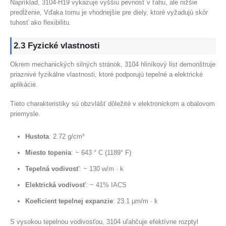
Napríklad, 3104-H19 vykazuje vyššiu pevnosť v ťahu, ale nižšie
predĺženie, Vďaka tomu je vhodnejšie pre diely, ktoré vyžadujú skôr
tuhosť ako flexibilitu.
2.3 Fyzické vlastnosti
Okrem mechanických silných stránok, 3104 hliníkový list demonštruje
priaznivé fyzikálne vlastnosti, ktoré podporujú tepelné a elektrické
aplikácie.
Tieto charakteristiky sú obzvlášť dôležité v elektronickom a obalovom
priemysle.
Hustota
: 2.72 g/cm³
Miesto topenia
: ~ 643 ° C (1189° F)
Tepelná vodivosť
: ~ 130 w/m · k
Elektrická vodivosť
: ~ 41% IACS
Koeficient tepelnej expanzie
: 23.1 µm/m · k
S vysokou tepelnou vodivosťou, 3104 uľahčuje efektívne rozptyl