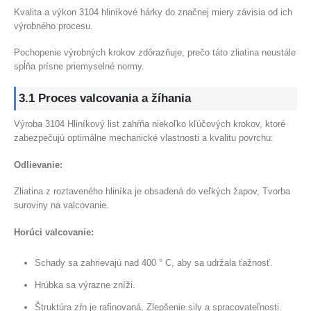
Kvalita a výkon 3104 hliníkové hárky do značnej miery závisia od ich
výrobného procesu.
Pochopenie výrobných krokov zdôrazňuje, prečo táto zliatina neustále
spĺňa prísne priemyselné normy.
3.1 Proces valcovania a žíhania
Výroba 3104 Hliníkový list zahŕňa niekoľko kľúčových krokov, ktoré
zabezpečujú optimálne mechanické vlastnosti a kvalitu povrchu:
Odlievanie:
Zliatina z roztaveného hliníka je obsadená do veľkých žapov, Tvorba
suroviny na valcovanie.
Horúci valcovanie:
Schady sa zahrievajú nad 400 ° C, aby sa udržala ťažnosť.
Hrúbka sa výrazne zníži.
Štruktúra zŕn je rafinovaná, Zlepšenie sily a spracovateľnosti.