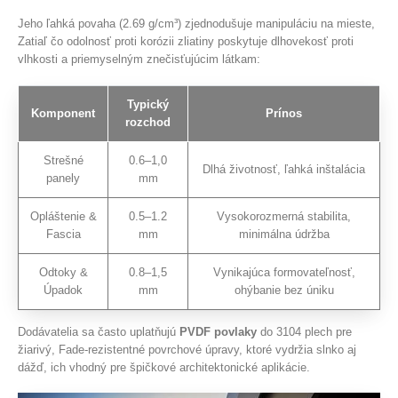
Jeho ľahká povaha (2.69 g/cm³) zjednodušuje manipuláciu na mieste,
Zatiaľ čo odolnosť proti korózii zliatiny poskytuje dlhovekosť proti
vlhkosti a priemyselným znečisťujúcim látkam:
Typický
Komponent
Prínos
rozchod
Strešné
0.6–1,0
Dlhá životnosť, ľahká inštalácia
panely
mm
Opláštenie &
0.5–1.2
Vysokorozmerná stabilita,
Fascia
mm
minimálna údržba
Odtoky &
0.8–1,5
Vynikajúca formovateľnosť,
Úpadok
mm
ohýbanie bez úniku
Dodávatelia sa často uplatňujú
PVDF povlaky
do 3104 plech pre
žiarivý, Fade-rezistentné povrchové úpravy, ktoré vydržia slnko aj
dážď, ich vhodný pre špičkové architektonické aplikácie.