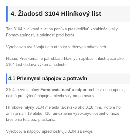
4. Žiadosti 3104 Hliníkový list
Ten 3104 hliníková zliatina ponúka presvedčivú kombináciu sily,
Formovateľnosť, a odolnosť proti korózii.
Výrobcovia využívajú tieto atribúty v rôznych odvetviach.
Nižšie, Preskúmame päť oblastí hlavných aplikácií, ilustrujúce ako
3104 List dodáva výkon a hodnotu.
4.1 Priemysel nápojov a potravín
3104Je výnimočný
Formovateľnosť
a
odpor
urobte z neho oporu.,
najmä pre sýtené nápoje a plechovky na potraviny.
Hliníkové mlyny 3104 meradlá tak nízko ako 0.18 mm, Potom ho
žíhnite na H19 alebo H18, umožnenie vysokorýchlostného môže
kreslenie tela bez praskania.
Výrobcovia nápojov uprednostňujú 3104 za svoje: