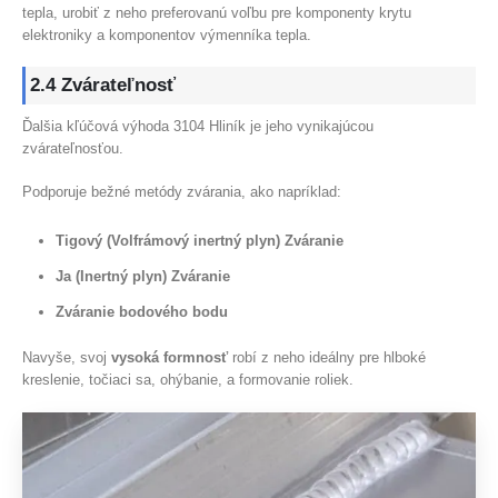
tepla, urobiť z neho preferovanú voľbu pre komponenty krytu
elektroniky a komponentov výmenníka tepla.
2.4 Zvárateľnosť
Ďalšia kľúčová výhoda 3104 Hliník je jeho vynikajúcou
zvárateľnosťou.
Podporuje bežné metódy zvárania, ako napríklad:
Tigový (Volfrámový inertný plyn) Zváranie
Ja (Inertný plyn) Zváranie
Zváranie bodového bodu
Navyše, svoj
vysoká formnosť
robí z neho ideálny pre hlboké
kreslenie, točiaci sa, ohýbanie, a formovanie roliek.