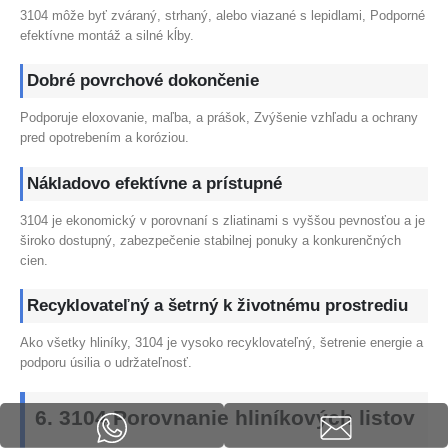
3104 môže byť zváraný, strhaný, alebo viazané s lepidlami, Podporné
efektívne montáž a silné kĺby.
Dobré povrchové dokončenie
Podporuje eloxovanie, maľba, a prášok, Zvýšenie vzhľadu a ochrany
pred opotrebením a koróziou.
Nákladovo efektívne a prístupné
3104 je ekonomický v porovnaní s zliatinami s vyššou pevnosťou a je
široko dostupný, zabezpečenie stabilnej ponuky a konkurenčných
cien.
Recyklovateľný a šetrný k životnému prostrediu
Ako všetky hliníky, 3104 je vysoko recyklovateľný, šetrenie energie a
podporu úsilia o udržateľnosť.
6. 3104 Porovnanie hliníkových listov