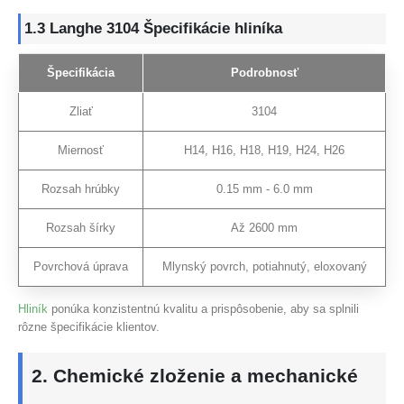
1.3 Langhe 3104 Špecifikácie hliníka
Špecifikácia
Podrobnosť
Zliať
3104
Miernosť
H14, H16, H18, H19, H24, H26
Rozsah hrúbky
0.15 mm - 6.0 mm
Rozsah šírky
Až 2600 mm
Povrchová úprava
Mlynský povrch, potiahnutý, eloxovaný
Hliník
ponúka konzistentnú kvalitu a prispôsobenie, aby sa splnili
rôzne špecifikácie klientov.
2. Chemické zloženie a mechanické