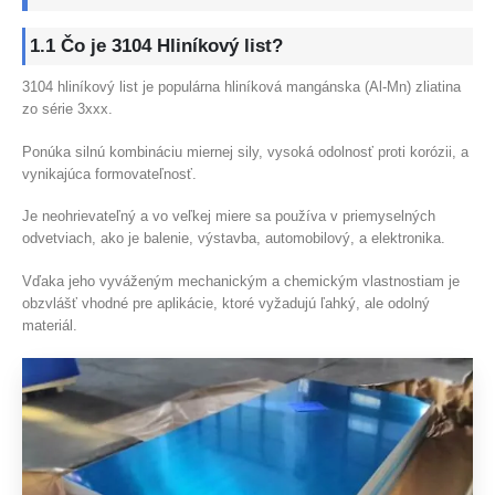
1.1 Čo je 3104 Hliníkový list?
3104 hliníkový list je populárna hliníková mangánska (Al-Mn) zliatina
zo série 3xxx.
Ponúka silnú kombináciu miernej sily, vysoká odolnosť proti korózii, a
vynikajúca formovateľnosť.
Je neohrievateľný a vo veľkej miere sa používa v priemyselných
odvetviach, ako je balenie, výstavba, automobilový, a elektronika.
Vďaka jeho vyváženým mechanickým a chemickým vlastnostiam je
obzvlášť vhodné pre aplikácie, ktoré vyžadujú ľahký, ale odolný
materiál.