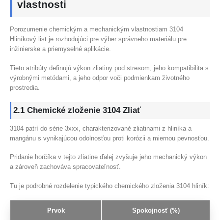
vlastnosti
Porozumenie chemickým a mechanickým vlastnostiam 3104
Hliníkový list je rozhodujúci pre výber správneho materiálu pre
inžinierske a priemyselné aplikácie.
Tieto atribúty definujú výkon zliatiny pod stresom, jeho kompatibilita s
výrobnými metódami, a jeho odpor voči podmienkam životného
prostredia.
2.1 Chemické zloženie 3104 Zliať
3104 patrí do série 3xxx, charakterizované zliatinami z hliníka a
mangánu s vynikajúcou odolnosťou proti korózii a miernou pevnosťou.
Pridanie horčíka v tejto zliatine ďalej zvyšuje jeho mechanický výkon
a zároveň zachováva spracovateľnosť.
Tu je podrobné rozdelenie typického chemického zloženia 3104 hliník:
Prvok
Spokojnosť (%)