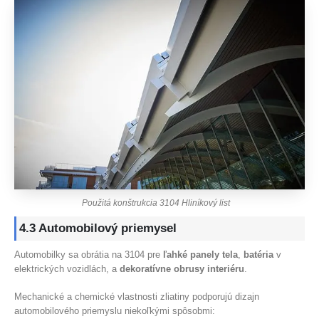
Použitá konštrukcia 3104 Hliníkový list
4.3 Automobilový priemysel
Automobilky sa obrátia na 3104 pre
ľahké panely tela
,
batéria
v
elektrických vozidlách, a
dekoratívne obrusy interiéru
.
Mechanické a chemické vlastnosti zliatiny podporujú dizajn
automobilového priemyslu niekoľkými spôsobmi: