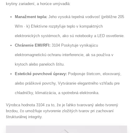
krytiny zariadení, a horúce umývadlá:
Manažment tepla:
Jeho vysoká tepelná vodivosť (približne 205
W/m · k) Efektívne rozptyľuje teplo v kompaktných
elektronických systémoch, ako sú notebooky a LED osvetlenie.
Chránenie EMI/RFI:
3104 Poskytuje vynikajúcu
elektromagnetickú ochranu interferencie, ak sa používa v
krytoch alebo paneloch štítu.
Estetické povrchové úpravy:
Podporuje štetcom, eloxovaný,
alebo práškové povrchy, Vytváranie elegantného vzhľadu pre
chladničky, klimatizácia, a spotrebná elektronika.
Výrobca hodnota 3104 za to, že je ľahko tvarovaný alebo tvorený
brzdou, čo umožňuje vytvorenie zložitých tvarov pri zachovaní
štrukturálnej integrity.