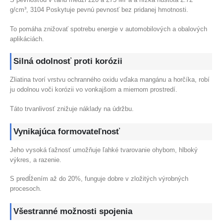
g/cm³, 3104 Poskytuje pevnú pevnosť bez pridanej hmotnosti.
To pomáha znižovať spotrebu energie v automobilových a obalových
aplikáciách.
Silná odolnosť proti korózii
Zliatina tvorí vrstvu ochranného oxidu vďaka mangánu a horčíka, robí
ju odolnou voči korózii vo vonkajšom a miernom prostredí.
Táto trvanlivosť znižuje náklady na údržbu.
Vynikajúca formovateľnosť
Jeho vysoká ťažnosť umožňuje ľahké tvarovanie ohybom, hlboký
výkres, a razenie.
S predĺžením až do 20%, funguje dobre v zložitých výrobných
procesoch.
Všestranné možnosti spojenia