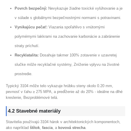
Povrch bezpečný:
Nevykazuje žiadne toxické vylúhovanie a je
v súlade s globálnymi bezpečnostnými normami s potravinami.
Vynikajúcu pečať:
Viazania spoľahlivo s vnútornými
polymérnymi lakkrami na zachovanie karbonácie a zabránenie
straty príchutí.
Recyklatalita:
Dosahuje takmer 100% zotavenie v uzavretej
slučke môže recyklačné systémy, Zníženie vplyvu na životné
prostredie.
Typický 3104 môže telo vykazuje hrúbku steny okolo 0.20 mm,
pevnosť v ťahu ≥ 275 MPA, a predĺženie až do 20% - ideálne na dlhé
kreslenie, Bezproblémové telá.
4.2 Stavebné materiály
Stavitelia používajú 3104 hárok v architektonických komponentoch,
ako napríklad
štítok
,
fascia
, a
kovová strecha
.