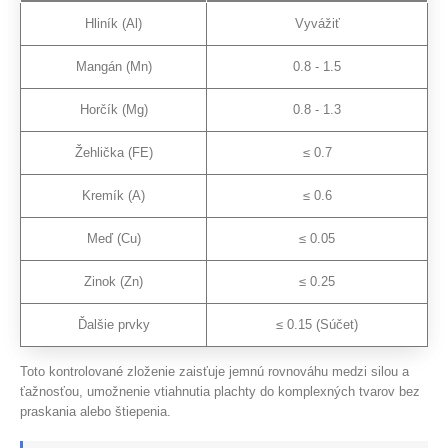
Hliník (Al)
Vyvážiť
Mangán (Mn)
0.8 - 1.5
Horčík (Mg)
0.8 - 1.3
Žehlička (FE)
≤ 0.7
Kremík (A)
≤ 0.6
Meď (Cu)
≤ 0.05
Zinok (Zn)
≤ 0.25
Ďalšie prvky
≤ 0.15 (Súčet)
Toto kontrolované zloženie zaisťuje jemnú rovnováhu medzi silou a
ťažnosťou, umožnenie vtiahnutia plachty do komplexných tvarov bez
praskania alebo štiepenia.