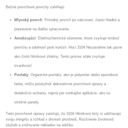
Bežné povrchové povrchy zahŕňajú:
Mlynský povrch
: Prírodný povrch po valcovaní, často hladké a
pripravené na ďalšie spracovanie.
Anodizujúci
: Elektrochemické ošetrenie, ktoré zvyšuje tvrdosť
povrchu a odolnosť proti korózii. Hoci 3104 Nezasiahne tak jasne
ako čisté hliníkové zliatiny, Tento proces stále zvyšuje
trvanlivosť.
Povlaky
: Organické povlaky, ako je polyester alebo epoxidová
farba, môžu poskytnúť dekoratívne povrchové úpravy a
dodatočnú ochranu, najmä pre vonkajšie aplikácie, ako sú
strešné panely.
Tieto povrchové úpravy zaisťujú, že 3104 Hliníkové listy si udržiavajú
svoju integritu a vzhľad v drsnom prostredí, Rozšírenie životnosti
služieb a znižovanie nákladov na údržbu.