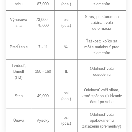
ťahu
87,000
(cca.)
zlomením
Stres, pri ktorom sa
Výnosová
73,000 -
psi
začína trvalá
sila
78,000
(cca.)
deformácia
Ťažkosť; koľko sa
Predĺženie
7 - 11
%
môže natiahnuť pred
zlomením
Tvrdosť,
Odolnosť voči
Brinell
150 - 160
HB
odsúdeniu
(HB)
Odolnosť voči silám,
psi
Strih
49,000
ktoré spôsobujú kĺzanie
(cca.)
častí po sebe
Odolnosť voči
psi
Únava
Vysoký
opakovanému
(cca.)
zaťaženiu (premenlivý)