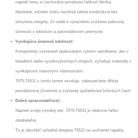
napriek tomu si zachováva prirodzenú ľahkosť hliníka.
Následne, inžinieri môžu navrhnúť ľahšie konštrukcie bez
ohrozenia integrity, čo vedie k výraznému zvýšeniu palivovej
účinnosti v leteckom a automobilovom priemysle.
Vynikajúca únavová odolnosť:
Komponenty vystavené opakovaným cyklom namáhania, ako v
lietadlách alebo vysokovýkonných strojoch, vyžadujú materiály s
vynikajúcimi únavovými vlastnosťami.
7075-T6511 v tomto smere exceluje, zabezpečenie dlhšej
prevádzkovej životnosti a zvýšenej spoľahlivosti kritických častí.
Dobrá opracovateľnosť:
Napriek svojej vysokej sile, 7075-T6511 je relatívne ľahko
obrábateľný.
Tu je obzvlášť výhodná tempera T6511 na uvoľnenie napätia,