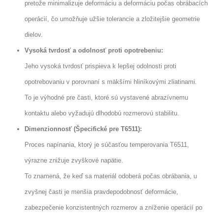
pretože minimalizuje deformáciu a deformáciu počas obrábacích
operácií, čo umožňuje užšie tolerancie a zložitejšie geometrie
dielov.
Vysoká tvrdosť a odolnosť proti opotrebeniu:
Jeho vysoká tvrdosť prispieva k lepšej odolnosti proti
opotrebovaniu v porovnaní s mäkšími hliníkovými zliatinami.
To je výhodné pre časti, ktoré sú vystavené abrazívnemu
kontaktu alebo vyžadujú dlhodobú rozmerovú stabilitu.
Dimenzionnosť (Špecifické pre T6511):
Proces napínania, ktorý je súčasťou temperovania T6511,
výrazne znižuje zvyškové napätie.
To znamená, že keď sa materiál odoberá počas obrábania, u
zvyšnej časti je menšia pravdepodobnosť deformácie,
zabezpečenie konzistentných rozmerov a zníženie operácií po