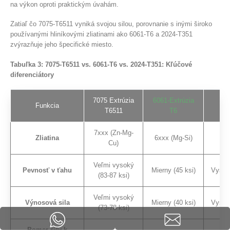
na výkon oproti praktickým úvahám.
Zatiaľ čo 7075-T6511 vyniká svojou silou, porovnanie s inými široko
používanými hliníkovými zliatinami ako 6061-T6 a 2024-T351
zvýrazňuje jeho špecifické miesto.
Tabuľka 3: 7075-T6511 vs. 6061-T6 vs. 2024-T351: Kľúčové
diferenciátory
7075 Extrúzia
6061-Extrúzia
2
Funkcia
T6511
T6
Há
7xxx (Zn-Mg-
Zliatina
6xxx (Mg-Si)
2
Cu)
Veľmi vysoký
Pevnosť v ťahu
Mierny (45 ksi)
Vysoký
(83-87 ksi)
Veľmi vysoký
Výnosová sila
Mierny (40 ksi)
Vysoký
(73-78 ksi)
Pomer sily k