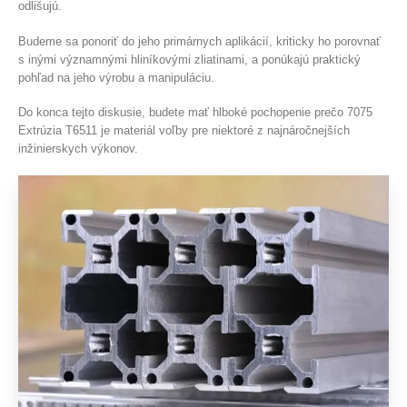
odlišujú.
Budeme sa ponoriť do jeho primárnych aplikácií, kriticky ho porovnať
s inými významnými hliníkovými zliatinami, a ponúkajú praktický
pohľad na jeho výrobu a manipuláciu.
Do konca tejto diskusie, budete mať hlboké pochopenie prečo 7075
Extrúzia T6511 je materiál voľby pre niektoré z najnáročnejších
inžinierskych výkonov.