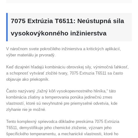
7075 Extrúzia T6511: Neústupná sila
vysokovýkonného inžinierstva
V náročnom svete pokročilého inžinierstva a kritických aplikácií,
výber materiálu je prvoradý.
Keď dizajnéri hľadajú kombináciu obrovskej sily, výnimočná ľahkosť,
a schopnosť vytvárať zložité tvary, 7075 Extruzia T6511 sa často
objavuje ako priekopník.
Často nazývaný „ťažný kôň vysokopevnostného hliníka,“ táto
kombinácia zliatiny a temperovania ponúka jedinečnú zmes
vlastností, ktoré sú nevyhnutné pre priemyselné odvetvia, kde
zlyhanie nie je možné.
Tento komplexný sprievodca dôkladne preskúma 7075 Extrúzia
T6511, demystifikuje jeho chemické zloženie, význam jeho
špecifického temperamentu, a mechanické vlastnosti, ktoré ho