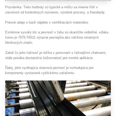
Poznámka: Tieto hodnoty sú typické a môžu sa mierne líšiť v
závislosti od konkrétnych rozmerov, výrobné procesy, a štandardy.
Presné údaje o šarži nájdete v certifikáciách materiálov.
Extrémne vysoký klz a pevnosť v ťahu sú okamžite viditeľné, vďaka
čomu je 7075-T6511 výrazne pevnejšia ako väčšina ostatných
hliníkových zliatin.
Zatiaľ čo jeho ťažnosť je nižšia v porovnaní s ťažnejšími zliatinami,
stále ponúka dostatočnú húževnatosť pre mnohé aplikácie.
Ďalej, jeho vynikajúca únavová pevnosť je rozhodujúca pre
komponenty vystavené cyklickému zaťaženiu.