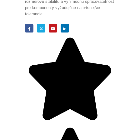
rozmerovú stabilitu a výnimočnú opracovateľnosť
pre komponenty vyžadujúce najprísnejšie
tolerancie.