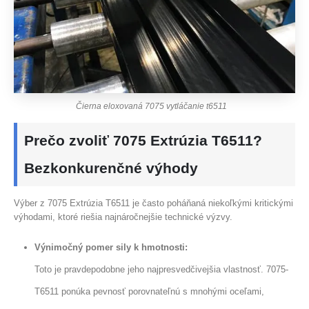
Čierna eloxovaná 7075 vytláčanie t6511
Prečo zvoliť 7075 Extrúzia T6511?
Bezkonkurenčné výhody
Výber z 7075 Extrúzia T6511 je často poháňaná niekoľkými kritickými
výhodami, ktoré riešia najnáročnejšie technické výzvy.
Výnimočný pomer sily k hmotnosti:
Toto je pravdepodobne jeho najpresvedčivejšia vlastnosť. 7075-
T6511 ponúka pevnosť porovnateľnú s mnohými oceľami,