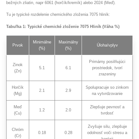
bežných zliatin, napr 6061 (horčík/kremík) alebo 2024 (Meď).
Tu je typické rozdelenie chemického zloženia 7075 hliník:
Tabuľka 1: Typické chemické zloženie 7075 Hliník (Váha %)
Minimálne
Maximálny
Prvok
Úloha/vplyv
(%)
(%)
Primárny posilňujúci
Zinok
5.1
6.1
prostriedok, tvorí
(Zn)
zrazeniny
Horčík
Spolupracuje so zinkom
2.1
2.9
(Mg)
na vytvrdzovanie
Meď
Zlepšuje pevnosť a
1.2
2.0
(Cu)
tvrdosť
Zvyšuje silu, zlepšuje
Chróm
0.18
0.28
odolnosť voči stresu a
(Cr)
korózii