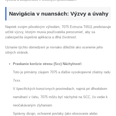
Navigácia v nuansách: Výzvy a úvahy
Napriek svojim pôsobivým výhodám, 7075 Extruzia T6511 predstavuje
určité výzvy, ktorým musia používatelia porozumieť, aby sa
zabezpečila úspešná aplikácia a dlhá životnosť.
Uznanie týchto obmedzení je rovnako dôležité ako ocenenie jeho
silných stránok.
Praskanie korózie stresu (Scc) Náchylnosť:
Toto je primárny záujem 7075 a ďalšie vysokopevné zliatiny radu
7xxx.
V špecifických korozívnych prostrediach, najmä pri dlhodobom
namáhaní v ťahu, 7075 môžu byť náchylné na SCC, čo vedie k
neočakávaným zlyhaniam.
Správny dizajn, ochranné povlaky (ako eloxovanie alebo