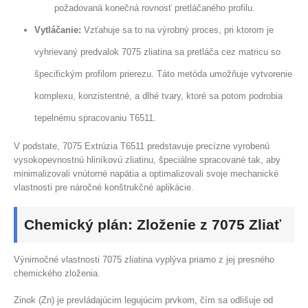
požadovaná konečná rovnosť pretláčaného profilu.
Vytláčanie:
Vzťahuje sa to na výrobný proces, pri ktorom je
vyhrievaný predvalok 7075 zliatina sa pretláča cez matricu so
špecifickým profilom prierezu. Táto metóda umožňuje vytvorenie
komplexu, konzistentné, a dlhé tvary, ktoré sa potom podrobia
tepelnému spracovaniu T6511.
V podstate, 7075 Extrúzia T6511 predstavuje precízne vyrobenú
vysokopevnostnú hliníkovú zliatinu, špeciálne spracované tak, aby
minimalizovali vnútorné napätia a optimalizovali svoje mechanické
vlastnosti pre náročné konštrukčné aplikácie.
Chemický plán: Zloženie z 7075 Zliať
Výnimočné vlastnosti 7075 zliatina vyplýva priamo z jej presného
chemického zloženia.
Zinok (Zn) je prevládajúcim legujúcim prvkom, čím sa odlišuje od