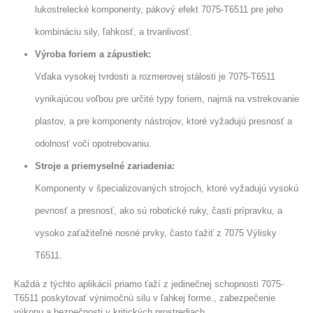
lukostrelecké komponenty, pákový efekt 7075-T6511 pre jeho
kombináciu sily, ľahkosť, a trvanlivosť.
Výroba foriem a zápustiek:
Vďaka vysokej tvrdosti a rozmerovej stálosti je 7075-T6511
vynikajúcou voľbou pre určité typy foriem, najmä na vstrekovanie
plastov, a pre komponenty nástrojov, ktoré vyžadujú presnosť a
odolnosť voči opotrebovaniu.
Stroje a priemyselné zariadenia:
Komponenty v špecializovaných strojoch, ktoré vyžadujú vysokú
pevnosť a presnosť, ako sú robotické ruky, časti prípravku, a
vysoko zaťažiteľné nosné prvky, často ťažiť z 7075 Výlisky
T6511.
Každá z týchto aplikácií priamo ťaží z jedinečnej schopnosti 7075-
T6511 poskytovať výnimočnú silu v ľahkej forme., zabezpečenie
výkonu a bezpečnosti v kritických prostrediach.