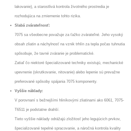
lakovanie), a starostlivá kontrola životného prostredia je
rozhodujúca na zmiernenie tohto rizika.
Slabá zvárateľnosť:
7075 sa všeobecne považuje za ťažko zvárateľné. Jeho vysoký
obsah zliatin a náchylnosť na vznik trhlín za tepla počas tuhnutia
spôsobuje, že tavné zváranie je problematické.
Zatiaľ čo niektoré špecializované techniky existujú, mechanické
upevnenie (skrutkovanie, nitovanie) alebo lepenie sú prevažne
preferované spôsoby spájania 7075 komponenty.
Vyššie náklady:
V porovnaní s bežnejšími hliníkovými zliatinami ako 6061, 7075-
T6511 je podstatne drahší.
Tieto vyššie náklady odrážajú zložitosť jeho legujúcich prvkov,
špecializované tepelné spracovanie, a náročná kontrola kvality