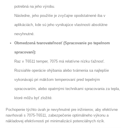
potrebná na jeho výrobu.
Následne, jeho použitie je zvyčajne opodstatnené iba v
aplikáciách, kde sú jeho vynikajúce vlastnosti absolútne
nevyhnutné.
Obmedzená tvarovateľnosť (Spracovanie po tepelnom
spracovaní):
Raz v T6511 temper, 7075 má relatívne nízku ťažnosť.
Rozsiahle operácie ohýbania alebo tvárnenia sa najlepšie
vykonávajú pri mäkšom temperovaní pred tepelným
spracovaním, alebo opatrnými technikami spracovania za tepla,
ktoré môžu byť zložité.
Pochopenie týchto úvah je nevyhnutné pre inžinierov, aby efektívne
navrhovali s 7075-T6511, zabezpečenie optimálneho výkonu a
nákladovej efektívnosti pri minimalizácii potenciálnych rizík.