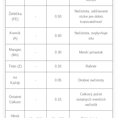
Nečistota, udržiavané
Žehlička
-
0.50
nízke pre dobrú
(FE)
tvarovateľnosť
Kremík
Nečistota, ovplyvňuje
-
0.40
(A)
silu
Mangán
-
0.30
Menší prírastok
(Mn)
Titán (Z)
-
0.20
Rafinér
Iní
-
0.05
Drobné nečistoty
Každý
Celkový počet
Ostatné
-
0.15
ostatných menších
Celkom
nečistôt
Hliník