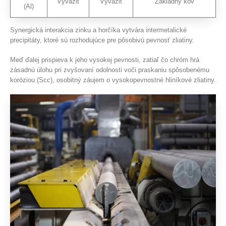
Vyvážiť
Vyvážiť
Základný kov
(Al)
Synergická interakcia zinku a horčíka vytvára intermetalické
precipitáty, ktoré sú rozhodujúce pre pôsobivú pevnosť zliatiny.
Meď ďalej prispieva k jeho vysokej pevnosti, zatiaľ čo chróm hrá
zásadnú úlohu pri zvyšovaní odolnosti voči praskaniu spôsobenému
koróziou (Scc), osobitný záujem o vysokopevnostné hliníkové zliatiny.