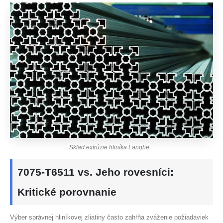
Sklad extrúzie hliníka Langhe
7075-T6511 vs. Jeho rovesníci:
Kritické porovnanie
Výber správnej hliníkovej zliatiny často zahŕňa zváženie požiadaviek