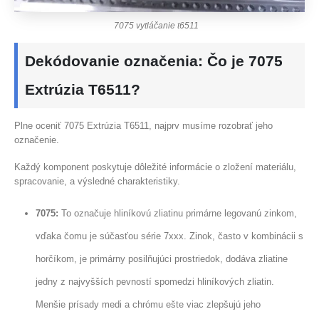
7075 vytláčanie t6511
Dekódovanie označenia: Čo je 7075
Extrúzia T6511?
Plne oceniť 7075 Extrúzia T6511, najprv musíme rozobrať jeho
označenie.
Každý komponent poskytuje dôležité informácie o zložení materiálu,
spracovanie, a výsledné charakteristiky.
7075:
To označuje hliníkovú zliatinu primárne legovanú zinkom,
vďaka čomu je súčasťou série 7xxx. Zinok, často v kombinácii s
horčíkom, je primárny posilňujúci prostriedok, dodáva zliatine
jedny z najvyšších pevností spomedzi hliníkových zliatin.
Menšie prísady medi a chrómu ešte viac zlepšujú jeho