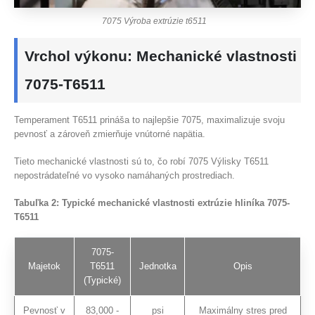
7075 Výroba extrúzie t6511
Vrchol výkonu: Mechanické vlastnosti
7075-T6511
Temperament T6511 prináša to najlepšie 7075, maximalizuje svoju
pevnosť a zároveň zmierňuje vnútorné napätia.
Tieto mechanické vlastnosti sú to, čo robí 7075 Výlisky T6511
nepostrádateľné vo vysoko namáhaných prostrediach.
Tabuľka 2: Typické mechanické vlastnosti extrúzie hliníka 7075-
T6511
7075-
Majetok
T6511
Jednotka
Opis
(Typické)
Pevnosť v
83,000 -
psi
Maximálny stres pred