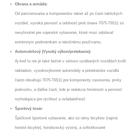
Obrana a armáda:
Od pancierovania a komponentov rakiet až po časti taktických
vozidiel, vysoká pevnosť a odolnosť proti únave 7075-T6511 sú
nevyhnutné pre vojenské vybavenie, ktoré musí odolávať
extrémnym podmienkam a náročnému používaniu.
Automobilový (Vysoký výkon/pretekanie):
Aj keď to nie je také bežné v sériovo vyrábaných vozidlách kvôli
nákladom, vysokovýkonné automobily a pretekárske vozidlá
často obsahujú 7075-T6511 pre komponenty zavesenia, prvky
podvozku, a ďalšie časti, kde je redukcia hmotnosti a pevnosť
rozhodujúca pre rýchlosť a ovládateľnosť.
Športový tovar:
Špičkové športové vybavenie, ako sú rámy bicyklov (najmä
horské bicykle), horolezecký výstroj, a sofistikované