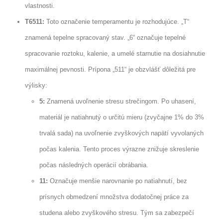
vlastnosti.
T6511:
Toto označenie temperamentu je rozhodujúce. „T“
znamená tepelne spracovaný stav. „6“ označuje tepelné
spracovanie roztoku, kalenie, a umelé starnutie na dosiahnutie
maximálnej pevnosti. Prípona „511“ je obzvlášť dôležitá pre
výlisky:
5:
Znamená uvoľnenie stresu strečingom. Po uhasení,
materiál je natiahnutý o určitú mieru (zvyčajne 1% do 3%
trvalá sada) na uvoľnenie zvyškových napätí vyvolaných
počas kalenia. Tento proces výrazne znižuje skreslenie
počas následných operácií obrábania.
11:
Označuje menšie narovnanie po natiahnutí, bez
prísnych obmedzení množstva dodatočnej práce za
studena alebo zvyškového stresu. Tým sa zabezpečí