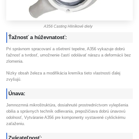
A356 Casting Hliníkové diely
Ťažnosť a húževnatosť:
Pri správnom spracovaní a ošetrení tepelne, A356 vykazuje dobrú
ťažnosť a tvrdosť, umožnenie častí odolávať nárazu a deformácii bez
zlomenia.
Nízky obsah železa a modifikácia kremíka tieto vlastnosti ďalej
zvyšujú.
Únava:
Jemnozrnná mikroštruktúra, dosiahnuté prostredníctvom vylepšenia
obilia a správnych techník odlievania, prepožičiava dobrú únavovú
odolnosť, Vytváranie A356 pre komponenty vystavené cyklickému
zaťaženiu.
Zvárateľnosť: