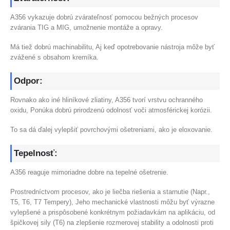
A356 vykazuje dobrú zvárateľnosť pomocou bežných procesov
zvárania TIG a MIG, umožnenie montáže a opravy.
Má tiež dobrú machinabilitu, Aj keď opotrebovanie nástroja môže byť
zvážené s obsahom kremíka.
Odpor:
Rovnako ako iné hliníkové zliatiny, A356 tvorí vrstvu ochranného
oxidu, Ponúka dobrú prirodzenú odolnosť voči atmosférickej korózii.
To sa dá ďalej vylepšiť povrchovými ošetreniami, ako je eloxovanie.
Tepelnosť:
A356 reaguje mimoriadne dobre na tepelné ošetrenie.
Prostredníctvom procesov, ako je liečba riešenia a starnutie (Napr.,
T5, T6, T7 Tempery), Jeho mechanické vlastnosti môžu byť výrazne
vylepšené a prispôsobené konkrétnym požiadavkám na aplikáciu, od
špičkovej sily (T6) na zlepšenie rozmerovej stability a odolnosti proti