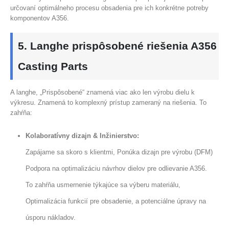
určovaní optimálneho procesu obsadenia pre ich konkrétne potreby
komponentov A356.
5. Langhe prispôsobené riešenia A356
Casting Parts
A langhe, „Prispôsobené“ znamená viac ako len výrobu dielu k
výkresu. Znamená to komplexný prístup zameraný na riešenia. To
zahŕňa:
Kolaboratívny dizajn & Inžinierstvo:
Zapájame sa skoro s klientmi, Ponúka dizajn pre výrobu (DFM)
Podpora na optimalizáciu návrhov dielov pre odlievanie A356.
To zahŕňa usmernenie týkajúce sa výberu materiálu,
Optimalizácia funkcií pre obsadenie, a potenciálne úpravy na
úsporu nákladov.