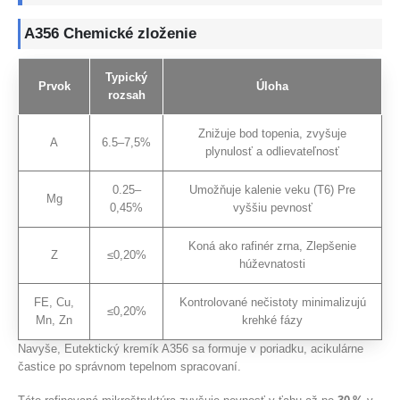
A356 Chemické zloženie
Typický
Prvok
Úloha
rozsah
Znižuje bod topenia, zvyšuje
A
6.5–7,5%
plynulosť a odlievateľnosť
0.25–
Umožňuje kalenie veku (T6) Pre
Mg
0,45%
vyššiu pevnosť
Koná ako rafinér zrna, Zlepšenie
Z
≤0,20%
húževnatosti
FE, Cu,
Kontrolované nečistoty minimalizujú
≤0,20%
Mn, Zn
krehké fázy
Navyše, Eutektický kremík A356 sa formuje v poriadku, acikulárne
častice po správnom tepelnom spracovaní.