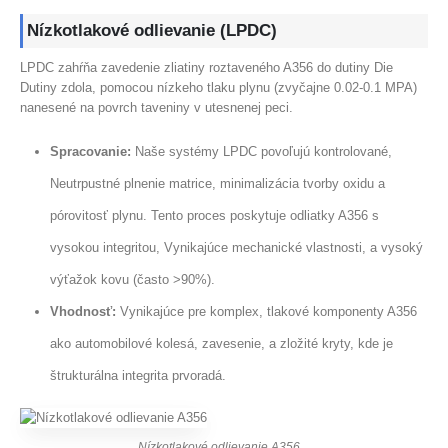
Nízkotlakové odlievanie (LPDC)
LPDC zahŕňa zavedenie zliatiny roztaveného A356 do dutiny Die
Dutiny zdola, pomocou nízkeho tlaku plynu (zvyčajne 0.02-0.1 MPA)
nanesené na povrch taveniny v utesnenej peci.
Spracovanie:
Naše systémy LPDC povoľujú kontrolované,
Neutrpustné plnenie matrice, minimalizácia tvorby oxidu a
pórovitosť plynu. Tento proces poskytuje odliatky A356 s
vysokou integritou, Vynikajúce mechanické vlastnosti, a vysoký
výťažok kovu (často >90%).
Vhodnosť:
Vynikajúce pre komplex, tlakové komponenty A356
ako automobilové kolesá, zavesenie, a zložité kryty, kde je
štrukturálna integrita prvoradá.
Nízkotlakové odlievanie A356