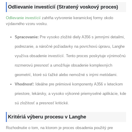
Odlievanie investícií (Stratený voskový proces)
Odlievanie investícií
zahŕňa vytvorenie keramickej formy okolo
výdavného vzoru vosku.
Spracovanie:
Pre vysoko zložité diely A356 s jemnými detailmi,
podrezanie, a náročné požiadavky na povrchovú úpravu, Langhe
využíva obsadenie investícií. Tento proces poskytuje výnimočnú
rozmerovú presnosť a umožňuje obsadenie komplexných
geometrií, ktoré sú ťažké alebo nemožné s inými metódami.
Vhodnosť:
Ideálne pre prémiové komponenty A356 v leteckom
priestore, lekársky, a vysoko výkonné priemyselné aplikácie, kde
sú zložitosť a presnosť kritické.
Kritériá výberu procesu v Langhe
Rozhodnutie o tom, na ktorom je proces obsadenia použitý pre