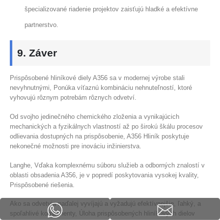
špecializované riadenie projektov zaisťujú hladké a efektívne
partnerstvo.
9. Záver
Prispôsobené hliníkové diely A356 sa v modernej výrobe stali
nevyhnutnými, Ponúka víťaznú kombináciu nehnuteľností, ktoré
vyhovujú rôznym potrebám rôznych odvetví.
Od svojho jedinečného chemického zloženia a vynikajúcich
mechanických a fyzikálnych vlastností až po širokú škálu procesov
odlievania dostupných na prispôsobenie, A356 Hliník poskytuje
nekonečné možnosti pre inováciu inžinierstva.
Langhe, Vďaka komplexnému súboru služieb a odborných znalostí v
oblasti obsadenia A356, je v popredí poskytovania vysokej kvality,
Prispôsobené riešenia.
Ako sa odvetvia naďalej vyvíjajú a vyžadujú efektívnejšie, ľahký, a
spoľahlivé komponenty, Úloha prispôsobených hliníkových dielov