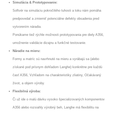
Simulácia & Prototypovanie:
Softvér na simuláciu pokročilého tuhosti a toku nám pomáha
predpovedať a zmierniť potenciálne defekty obsadenia pred
vytvorením náradia.
Ponúkame tiež rýchle možnosti prototypovania pre diely A356,
umožnenie validácie dizajnu a funkčné testovanie.
Náradie na mieru:
Formy a matríc sú navrhnuté na mieru a vyrábajú sa (alebo
získané pod prísnym dohľadom Langhe) konkrétne pre každú
časť A356, Vzhľadom na charakteristiky zliatiny, Očakávaný
život, a objem výroby.
Flexibilná výroba:
Či už ide o malú dávku vysoko špecializovaných komponentov
A356 alebo rozsiahly výrobný beh, Langhe má flexibilitu na