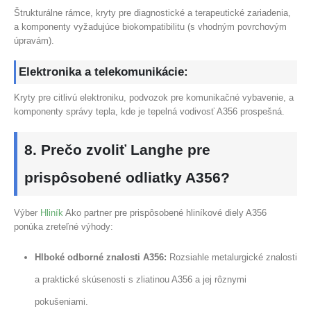
Štrukturálne rámce, kryty pre diagnostické a terapeutické zariadenia,
a komponenty vyžadujúce biokompatibilitu (s vhodným povrchovým
úpravám).
Elektronika a telekomunikácie:
Kryty pre citlivú elektroniku, podvozok pre komunikačné vybavenie, a
komponenty správy tepla, kde je tepelná vodivosť A356 prospešná.
8. Prečo zvoliť Langhe pre
prispôsobené odliatky A356?
Výber
Hliník
Ako partner pre prispôsobené hliníkové diely A356
ponúka zreteľné výhody:
Hlboké odborné znalosti A356:
Rozsiahle metalurgické znalosti
a praktické skúsenosti s zliatinou A356 a jej rôznymi
pokušeniami.