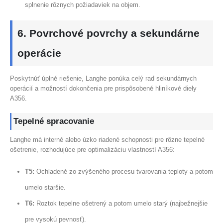
splnenie rôznych požiadaviek na objem.
6. Povrchové povrchy a sekundárne
operácie
Poskytnúť úplné riešenie, Langhe ponúka celý rad sekundárnych
operácií a možností dokončenia pre prispôsobené hliníkové diely
A356.
Tepelné spracovanie
Langhe má interné alebo úzko riadené schopnosti pre rôzne tepelné
ošetrenie, rozhodujúce pre optimalizáciu vlastností A356:
T5:
Ochladené zo zvýšeného procesu tvarovania teploty a potom
umelo staršie.
T6:
Roztok tepelne ošetrený a potom umelo starý (najbežnejšie
pre vysokú pevnosť).