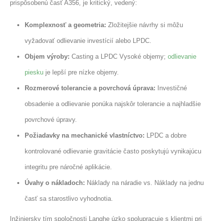
prispôsobenú časť A356, je kritický, vedený:
Komplexnosť a geometria:
Zložitejšie návrhy si môžu
vyžadovať odlievanie investícií alebo LPDC.
Objem výroby:
Casting a LPDC Vysoké objemy;
odlievanie
piesku
je lepší pre nízke objemy.
Rozmerové tolerancie a povrchová úprava:
Investičné
obsadenie a odlievanie ponúka najskôr tolerancie a najhladšie
povrchové úpravy.
Požiadavky na mechanické vlastníctvo:
LPDC a dobre
kontrolované odlievanie gravitácie často poskytujú vynikajúcu
integritu pre náročné aplikácie.
Úvahy o nákladoch:
Náklady na náradie vs. Náklady na jednu
časť sa starostlivo vyhodnotia.
Inžiniersky tím spoločnosti Langhe úzko spolupracuje s klientmi pri