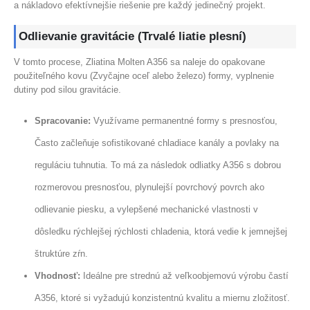
a nákladovo efektívnejšie riešenie pre každý jedinečný projekt.
Odlievanie gravitácie (Trvalé liatie plesní)
V tomto procese, Zliatina Molten A356 sa naleje do opakovane
použiteľného kovu (Zvyčajne oceľ alebo železo) formy, vyplnenie
dutiny pod silou gravitácie.
Spracovanie:
Využívame permanentné formy s presnosťou,
Často začleňuje sofistikované chladiace kanály a povlaky na
reguláciu tuhnutia. To má za následok odliatky A356 s dobrou
rozmerovou presnosťou, plynulejší povrchový povrch ako
odlievanie piesku, a vylepšené mechanické vlastnosti v
dôsledku rýchlejšej rýchlosti chladenia, ktorá vedie k jemnejšej
štruktúre zŕn.
Vhodnosť:
Ideálne pre strednú až veľkoobjemovú výrobu častí
A356, ktoré si vyžadujú konzistentnú kvalitu a miernu zložitosť.