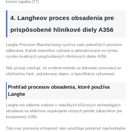
korózii napätia (T7).
4. Langheov proces obsadenia pre
prispôsobené hliníkové diely A356
Langhe Precision Manufacturing využíva sadu pokročilých procesov
odlievania, Každá starostlivo vybraná a optimalizovaná na výrobu
vysoko kvalitných prispôsobených hliníkových dielov A356.
Náš prístup zaisťuje, že zvolená metóda sa dokonale vyrovnáva so
zložitosťou časti, požadovaný objem, a špecifikácie výkonnosti.
Prehľad procesov obsadenia, ktoré používa
Langhe
Langhe má odborné znalosti v niekoľkých kľúčových technológiách
obsadenia na efektívne uspokojenie rôznych potrieb zákazníkov pre
komponenty A356.
Táto viac procesná schopnosť nám umožňuje ponúknuť najvhodnejšie