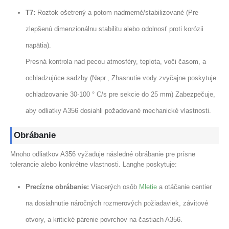
T7:
Roztok ošetrený a potom nadmerné/stabilizované (Pre
zlepšenú dimenzionálnu stabilitu alebo odolnosť proti korózii
napätia).
Presná kontrola nad pecou atmosféry, teplota, voči časom, a
ochladzujúce sadzby (Napr., Zhasnutie vody zvyčajne poskytuje
ochladzovanie 30-100 ° C/s pre sekcie do 25 mm) Zabezpečuje,
aby odliatky A356 dosiahli požadované mechanické vlastnosti.
Obrábanie
Mnoho odliatkov A356 vyžaduje následné obrábanie pre prísne
tolerancie alebo konkrétne vlastnosti. Langhe poskytuje:
Precízne obrábanie:
Viacerých osôb
Mletie
a otáčanie centier
na dosiahnutie náročných rozmerových požiadaviek, závitové
otvory, a kritické párenie povrchov na častiach A356.