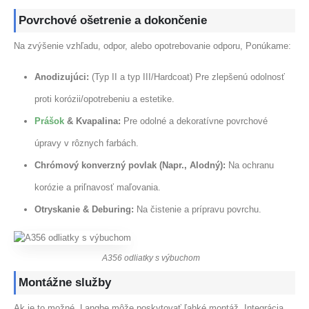
Povrchové ošetrenie a dokončenie
Na zvýšenie vzhľadu, odpor, alebo opotrebovanie odporu, Ponúkame:
Anodizujúci:
(Typ II a typ III/Hardcoat) Pre zlepšenú odolnosť
proti korózii/opotrebeniu a estetike.
Prášok
& Kvapalina:
Pre odolné a dekoratívne povrchové
úpravy v rôznych farbách.
Chrómový konverzný povlak (Napr., Alodný):
Na ochranu
korózie a priľnavosť maľovania.
Otryskanie & Deburing:
Na čistenie a prípravu povrchu.
A356 odliatky s výbuchom
Montážne služby
Ak je to možné, Langhe môže poskytovať ľahké montáž, Integrácia