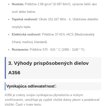
Hustota:
Približne 2.68 g/cm³ (0.097 lb/in³), výrazne ľahší ako
oceľ alebo liatina.
Tepelná vodivosť:
Okolo 151-167 W/m · k, Uľahčenie dobrého
rozptylu tepla.
Elektrická vodivosť:
Približne 37-41% IACS (Medzinárodný
žíhaný meďový štandard).
Roztavenie:
Približne 570 - 615 ° C (1060 - 1140 ° F).
3. Výhody prispôsobených dielov
A356
Vynikajúca odlievateľnosť:
A356 je známy svojou vynikajúcou plynulosťou a nízkym
zmršťovaním, umožňuje jej vyplniť zložité dutiny plesní a produkovať
zložité, Časti v tvare testu.