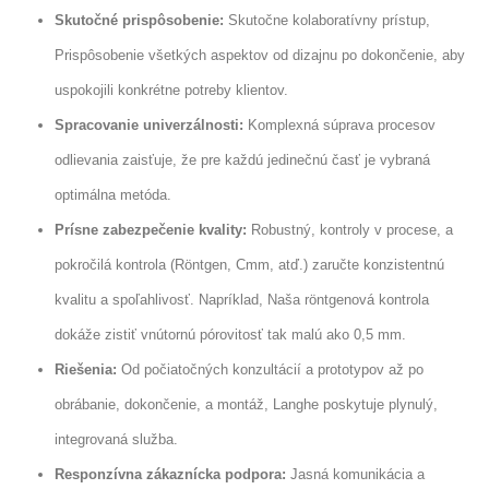
Skutočné prispôsobenie:
Skutočne kolaboratívny prístup,
Prispôsobenie všetkých aspektov od dizajnu po dokončenie, aby
uspokojili konkrétne potreby klientov.
Spracovanie univerzálnosti:
Komplexná súprava procesov
odlievania zaisťuje, že pre každú jedinečnú časť je vybraná
optimálna metóda.
Prísne zabezpečenie kvality:
Robustný, kontroly v procese, a
pokročilá kontrola (Röntgen, Cmm, atď.) zaručte konzistentnú
kvalitu a spoľahlivosť. Napríklad, Naša röntgenová kontrola
dokáže zistiť vnútornú pórovitosť tak malú ako 0,5 mm.
Riešenia:
Od počiatočných konzultácií a prototypov až po
obrábanie, dokončenie, a montáž, Langhe poskytuje plynulý,
integrovaná služba.
Responzívna zákaznícka podpora:
Jasná komunikácia a