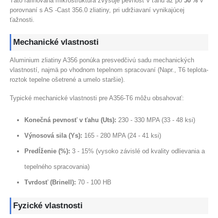
Táto rafinovaná mikroštruktúra zvyšuje pevnosť v ťahu až po
30 %
v
porovnaní s AS -Cast 356.0 zliatiny, pri udržiavaní vynikajúcej
ťažnosti.
Mechanické vlastnosti
Aluminium zliatiny A356 ponúka presvedčivú sadu mechanických
vlastností, najmä po vhodnom tepelnom spracovaní (Napr., T6 teplota-
roztok tepelne ošetrené a umelo staršie).
Typické mechanické vlastnosti pre A356-T6 môžu obsahovať:
Konečná pevnosť v ťahu (Uts):
230 - 330 MPA (33 - 48 ksi)
Výnosová sila (Ys):
165 - 280 MPA (24 - 41 ksi)
Predĺženie (%):
3 - 15% (vysoko závislé od kvality odlievania a
tepelného spracovania)
Tvrdosť (Brinell):
70 - 100 HB
Fyzické vlastnosti