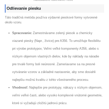
Odlievanie piesku
Táto tradičná metóda používa výdavné pieskové formy vytvorené
okolo vzoru.
Spracovanie:
Zamestnávame zelený piesok a chemicky
viazané piesky (Napr., živice) pre A356. To umožňuje flexibilitu
pri výrobe prototypov, Veľmi veľké komponenty A356, alebo s
nízkym objemom vlastných dielov, kde by náklady na náradie
pre trvalé formy boli neúnosné. Zameriavame sa na presné
vytváranie vzorov a základné nastavenie, aby sme dosiahli
najlepšiu možnú kvalitu z tohto všestranného procesu.
Vhodnosť:
Najlepšie pre prototypy, nákazy s nízkym objemom,
veľmi veľké časti, alebo vysoko komplexné vnútorné geometrie,
ktoré si vyžadujú zložitú jadrovú prácu.