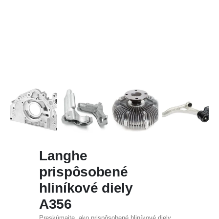
Langhe
prispôsobené
hliníkové diely
A356
Preskúmajte, ako prispôsobené hliníkové diely