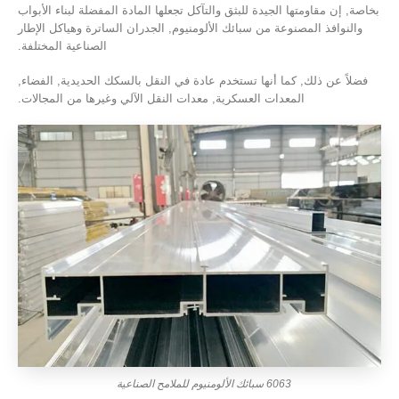
بخاصة, إن مقاومتها الجيدة للبثق والتآكل تجعلها المادة المفضلة لبناء الأبواب
والنوافذ المصنوعة من سبائك الألومنيوم, الجدران الساترة وهياكل الإطار
الصناعية المختلفة.
فضلاً عن ذلك, كما أنها تستخدم عادة في النقل بالسكك الحديدية, الفضاء,
المعدات العسكرية, معدات النقل الآلي وغيرها من المجالات.
6063 سبائك الألومنيوم للملامح الصناعية