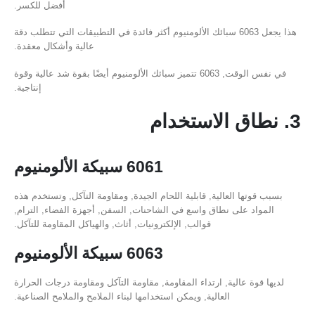
أفضل للكسر.
هذا يجعل 6063 سبائك الألومنيوم أكثر فائدة في التطبيقات التي تتطلب دقة
عالية وأشكال معقدة.
في نفس الوقت, 6063 تتميز سبائك الألومنيوم أيضًا بقوة شد عالية وقوة
إنتاجية.
3. نطاق الاستخدام
6061 سبيكة الألومنيوم
بسبب قوتها العالية, قابلية اللحام الجيدة, ومقاومة التآكل, وتستخدم هذه
المواد على نطاق واسع في الشاحنات, السفن, أجهزة الفضاء, الترام,
قوالب, الإلكترونيات, أثاث, والهياكل المقاومة للتآكل.
6063 سبيكة الألومنيوم
لديها قوة عالية, ارتداء المقاومة, مقاومة التآكل ومقاومة درجات الحرارة
العالية, ويمكن استخدامها لبناء الملامح والملامح الصناعية.