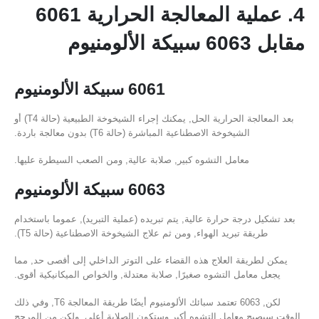
4. عملية المعالجة الحرارية 6061
مقابل 6063 سبيكة الألومنيوم
6061 سبيكة الألومنيوم
بعد المعالجة الحرارية الحل, يمكنك إجراء الشيخوخة الطبيعية (حالة T4) أو
الشيخوخة الاصطناعية المباشرة (حالة T6) بدون معالجة باردة.
معامل التشوه كبير, صلابة عالية, ومن الصعب السيطرة عليها.
6063 سبيكة الألومنيوم
بعد تشكيل درجة حرارة عالية, يتم تبريده (عملية التبريد), عموما باستخدام
طريقة تبريد الهواء, ومن ثم علاج الشيخوخة الاصطناعية (حالة T5).
يمكن لطريقة العلاج هذه القضاء على التوتر الداخلي إلى أقصى حد, مما
يجعل معامل التشوه صغيرًا, صلابة معتدلة, والخواص الميكانيكية أقوى.
لكن, 6063 تعتمد سبائك الألومنيوم أيضًا طريقة المعالجة T6, وفي ذلك
الوقت سيصبح معامل التشوه أكبر وستكون الصلابة أعلى, ولكن من المرجح