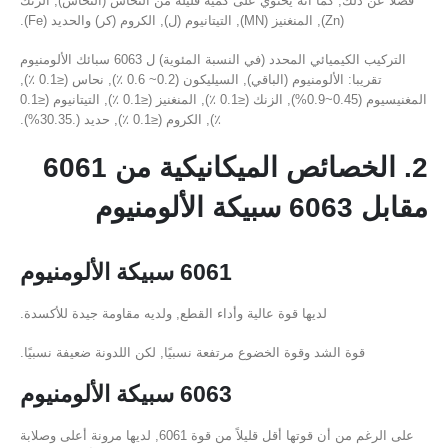
فضلاً عن ذلك, كما أنه يحتوي على كمية قليلة من النحاس (النحاس), الزنك
(Zn), المنغنيز (MN), التيتانيوم (ل), الكروم (كر) والحديد (Fe).
التركيب الكيميائي المحدد (في النسبة المئوية) ل 6063 سبائك الألومنيوم
تقريبا: الألومنيوم (الباقي), السيليكون (0.2~ 0.6 ٪), نحاس (≤0.1 ٪),
المغنيسيوم (0.45~0.9%), الزنك (≤0.1 ٪), المنغنيز (≤0.1 ٪), التيتانيوم (≤0.1
٪), الكروم (≤0.1 ٪), حديد (.30.35%).
2. الخصائص الميكانيكية من 6061
مقابل 6063 سبيكة الألومنيوم
6061 سبيكة الألومنيوم
لديها قوة عالية وأداء القطع, ولديه مقاومة جيدة للأكسدة.
قوة الشد وقوة الخضوع مرتفعة نسبيًا, لكن اللدونة ضعيفة نسبيًا.
6063 سبيكة الألومنيوم
على الرغم من أن قوتها أقل قليلاً من قوة 6061, لديها مرونة أعلى وصلابة