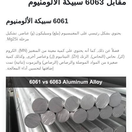
مقابل 6063 سبيكة الألومنيوم
6061 سبيكة الألومنيوم
يحتوي بشكل رئيسي على المغنيسيوم (ملغ) وسيليكون (و) عناصر, تشكيل
مرحلة Mg2Si.
فضلاً عن ذلك, كما أنه يحتوي على كمية معينة من المنغنيز (MN), الكروم
(كر), نحاس (النحاس), الزنك (Zn), التيتانيوم (ل) وعناصر أخرى, وكذلك كمية
صغيرة من المواد الموصلة والرصاص (الرصاص) والبزموت (ثنائية) تمت
إضافتها لتحسين أداء المعالجة.