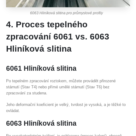
6063 Hliníková slitina pro průmyslové profily
4. Proces tepelného
zpracování 6061 vs. 6063
Hliníková slitina
6061 Hliníková slitina
Po tepelném zpracování roztokem, můžete provádět přirozené
stárnutí (Stav T4) nebo přímé umělé stárnutí (Stav T6) bez
zpracování za studena.
Jeho deformační koeficient je velký, tvrdost je vysoká, a je těžké to
ovládat.
6063 Hliníková slitina
Po vysokoteplotním tváření, je ochlazena (proces kalení), obecně