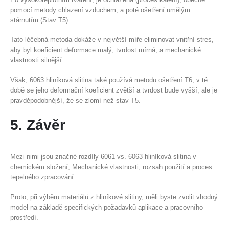
pomocí metody chlazení vzduchem, a poté ošetření umělým
stárnutím (Stav T5).
Tato léčebná metoda dokáže v největší míře eliminovat vnitřní stres,
aby byl koeficient deformace malý, tvrdost mírná, a mechanické
vlastnosti silnější.
Však, 6063 hliníková slitina také používá metodu ošetření T6, v té
době se jeho deformační koeficient zvětší a tvrdost bude vyšší, ale je
pravděpodobnější, že se zlomí než stav T5.
5. Závěr
Mezi nimi jsou značné rozdíly 6061 vs. 6063 hliníková slitina v
chemickém složení, Mechanické vlastnosti, rozsah použití a proces
tepelného zpracování.
Proto, při výběru materiálů z hliníkové slitiny, měli byste zvolit vhodný
model na základě specifických požadavků aplikace a pracovního
prostředí.