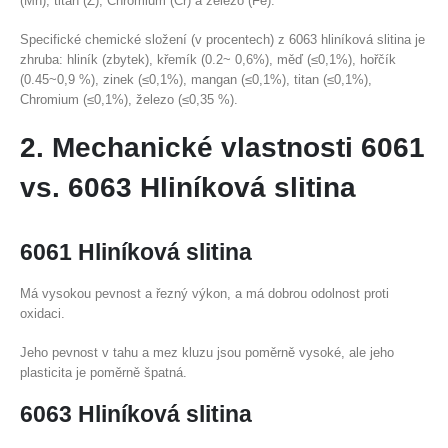
(Mn), titan (Z), Chromium (Cr) a železo (Fe).
Specifické chemické složení (v procentech) z 6063 hliníková slitina je
zhruba: hliník (zbytek), křemík (0.2~ 0,6%), měď (≤0,1%), hořčík
(0.45~0,9 %), zinek (≤0,1%), mangan (≤0,1%), titan (≤0,1%),
Chromium (≤0,1%), železo (≤0,35 %).
2. Mechanické vlastnosti 6061
vs. 6063 Hliníková slitina
6061 Hliníková slitina
Má vysokou pevnost a řezný výkon, a má dobrou odolnost proti
oxidaci.
Jeho pevnost v tahu a mez kluzu jsou poměrně vysoké, ale jeho
plasticita je poměrně špatná.
6063 Hliníková slitina