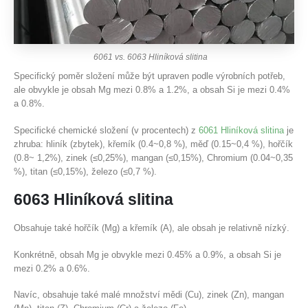
6061 vs. 6063 Hliníková slitina
Specifický poměr složení může být upraven podle výrobních potřeb,
ale obvykle je obsah Mg mezi 0.8% a 1.2%, a obsah Si je mezi 0.4%
a 0.8%.
Specifické chemické složení (v procentech) z
6061 Hliníková slitina
je
zhruba: hliník (zbytek), křemík (0.4~0,8 %), měď (0.15~0,4 %), hořčík
(0.8~ 1,2%), zinek (≤0,25%), mangan (≤0,15%), Chromium (0.04~0,35
%), titan (≤0,15%), železo (≤0,7 %).
6063 Hliníková slitina
Obsahuje také hořčík (Mg) a křemík (A), ale obsah je relativně nízký.
Konkrétně, obsah Mg je obvykle mezi 0.45% a 0.9%, a obsah Si je
mezi 0.2% a 0.6%.
Navíc, obsahuje také malé množství mědi (Cu), zinek (Zn), mangan