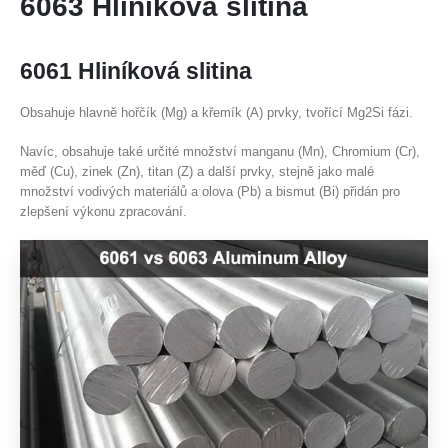
6063 Hliníková slitina
6061 Hliníková slitina
Obsahuje hlavně hořčík (Mg) a křemík (A) prvky, tvořící Mg2Si fázi.
Navíc, obsahuje také určité množství manganu (Mn), Chromium (Cr),
měď (Cu), zinek (Zn), titan (Z) a další prvky, stejně jako malé
množství vodivých materiálů a olova (Pb) a bismut (Bi) přidán pro
zlepšení výkonu zpracování.