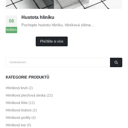
Hustota hliníku
08
Pochopte hustotu hliníku, hliníková slitina...
květen
Přečtěte si více
KATEGORIE PRODUKTŮ
Hliníkový kruh
(2)
Hliníková plechová deska
(22)
Hliníková fólie
(12)
Hliníková trubice
(2)
Hliníkové profily
(4)
Hliníkový bar
(0)