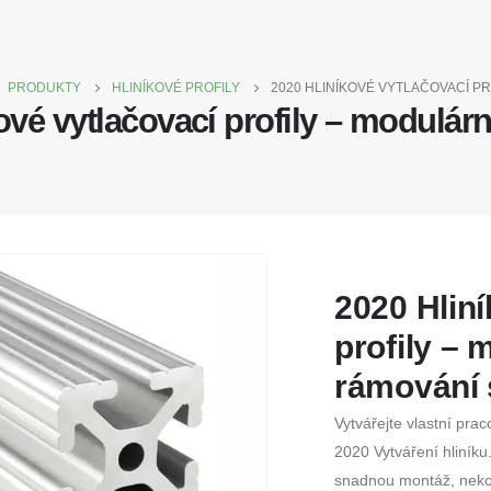
PRODUKTY
HLINÍKOVÉ PROFILY
2020 HLINÍKOVÉ VYTLAČOVACÍ P
ové vytlačovací profily – modulár
2020 Hlin
profily –
rámování 
Vytvářejte vlastní pra
2020 Vytváření hliníku
snadnou montáž, nekon