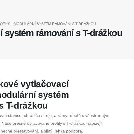
ROFILY – MODULÁRNÍ SYSTÉM RÁMOVÁNÍ S T-DRÁŽKOU
ní systém rámování s T-drážkou
íkové vytlačovací
 modulární systém
s T-drážkou
covní stanice, chrániče stroje, a rámy robotů s všestranným
. Naše přesně opracované profily s T-drážkou nabízejí
ečné přestavování, a silný, lehká podpora.