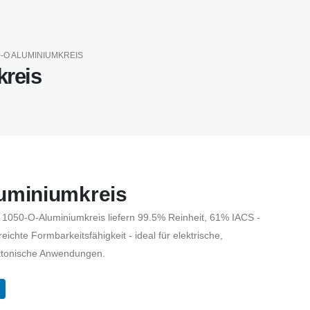
0-O ALUMINIUMKREIS
reis
uminiumkreis
1050-O-Aluminiumkreis liefern 99.5% Reinheit, 61% IACS -
reichte Formbarkeitsfähigkeit - ideal für elektrische,
ektonische Anwendungen.