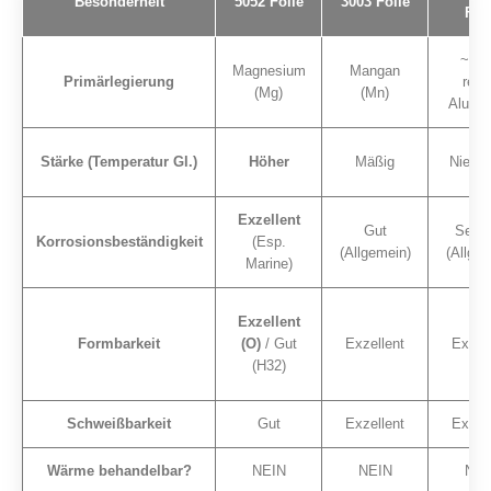
Besonderheit
5052 Folie
3003 Folie
Fol
~ 9
Magnesium
Mangan
Primärlegierung
rein
(Mg)
(Mn)
Alumi
Stärke (Temperatur Gl.)
Höher
Mäßig
Niedri
Exzellent
Gut
Sehr 
Korrosionsbeständigkeit
(Esp.
(Allgemein)
(Allgem
Marine)
Exzellent
Formbarkeit
(O)
/ Gut
Exzellent
Exzell
(H32)
Schweißbarkeit
Gut
Exzellent
Exzell
Wärme behandelbar?
NEIN
NEIN
NEI