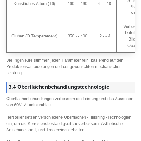
Stärku
Künstliches Altern (T6)
160 - - 190
6 - - 10
Phase
Maxi
Verbesse
Duktilität
Glühen (O Temperament)
350 - - 400
2 - - 4
Bildun
Operat
Die Ingenieure stimmen jeden Parameter fein, basierend auf den
Produktionsanforderungen und der gewünschten mechanischen
Leistung.
3.4 Oberflächenbehandlungstechnologie
Oberflächenbehandlungen verbessern die Leistung und das Aussehen
von 6061 Aluminiumblatt.
Hersteller setzen verschiedene Oberflächen -Finishing -Technologien
ein, um die Korrosionsbeständigkeit zu verbessern, Ästhetische
Anziehungskraft, und Trageneigenschaften.