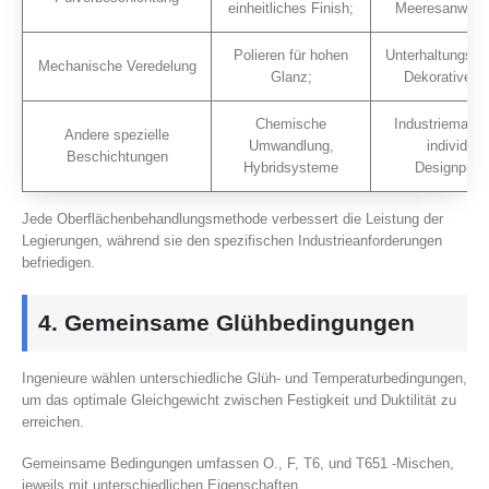
einheitliches Finish;
Meeresanwend
Polieren für hohen
Unterhaltungsele
Mechanische Veredelung
Glanz;
Dekorative P
Chemische
Industriemasch
Andere spezielle
Umwandlung,
individuel
Beschichtungen
Hybridsysteme
Designproje
Jede Oberflächenbehandlungsmethode verbessert die Leistung der
Legierungen, während sie den spezifischen Industrieanforderungen
befriedigen.
4. Gemeinsame Glühbedingungen
Ingenieure wählen unterschiedliche Glüh- und Temperaturbedingungen,
um das optimale Gleichgewicht zwischen Festigkeit und Duktilität zu
erreichen.
Gemeinsame Bedingungen umfassen O., F, T6, und T651 -Mischen,
jeweils mit unterschiedlichen Eigenschaften.