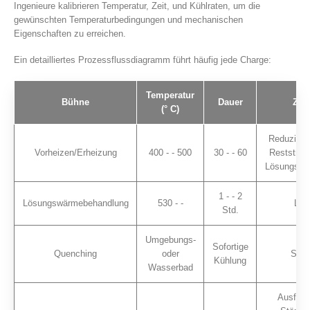
Ingenieure kalibrieren Temperatur, Zeit, und Kühlraten, um die
gewünschten Temperaturbedingungen und mechanischen
Eigenschaften zu erreichen.
Ein detailliertes Prozessflussdiagramm führt häufig jede Charge:
Temperatur
Bühne
Dauer
Zwe
(° C)
Reduziere
Vorheizen/Erheizung
400 - - 500
30 - - 60
Reststress
Lösungsbe
1 - - 2
Lösungswärmebehandlung
530 - -
Lös
Std.
Umgebungs-
Sofortige
Quenching
oder
Sper
Kühlung
Wasserbad
Ausfällu