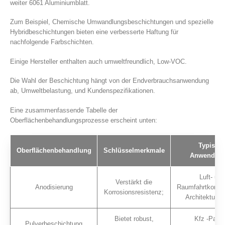
weiter 6061 Aluminiumblatt.
Zum Beispiel, Chemische Umwandlungsbeschichtungen und spezielle
Hybridbeschichtungen bieten eine verbesserte Haftung für
nachfolgende Farbschichten.
Einige Hersteller enthalten auch umweltfreundlich, Low-VOC.
Die Wahl der Beschichtung hängt von der Endverbrauchsanwendung
ab, Umweltbelastung, und Kundenspezifikationen.
Eine zusammenfassende Tabelle der
Oberflächenbehandlungsprozesse erscheint unten:
Typisch
Oberflächenbehandlung
Schlüsselmerkmale
Anwendun
Luft- und
Verstärkt die
Anodisierung
Raumfahrtkompo
Korrosionsresistenz;
Architekturpa
Bietet robust,
Kfz -Panel
Pulverbeschichtung