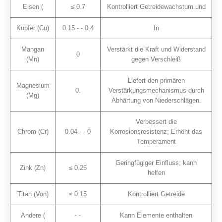
Eisen (
≤ 0.7
Kontrolliert Getreidewachstum und
Kupfer (Cu)
0.15 - - 0.4
In
Mangan
Verstärkt die Kraft und Widerstand
0
(Mn)
gegen Verschleiß
Liefert den primären
Magnesium
0.
Verstärkungsmechanismus durch
(Mg)
Abhärtung von Niederschlägen.
Verbessert die
Chrom (Cr)
0.04 - - 0
Korrosionsresistenz; Erhöht das
Temperament
Geringfügiger Einfluss; kann
Zink (Zn)
≤ 0.25
helfen
Titan (Von)
≤ 0.15
Kontrolliert Getreide
Andere (
- -
Kann Elemente enthalten