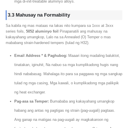
mga di-init-treatable aluminyo alloys.
3.3 Mahusay na Formability
Sa kabila ng mas mataas na lakas nito kumpara sa 1xxx at 3xxx
series foils,
5052 aluminyo foil
Pinapanatili ang mahusay na
kakayahang umangkop, Lalo na sa Annealed (O) Temper o mas
mababang strain-hardened tempers (tulad ng H32).
Email Address * & Paghubog:
Maaari itong madaling baluktot,
tinatakan, iginuhit, Na nabuo sa mga kumplikadong hugis nang
hindi nababasag. Mahalaga ito para sa paggawa ng mga sangkap
tulad ng mga casing, Mga kawali, o kumplikadong mga palikpik
ng heat exchanger.
Pag-asa sa Temper:
Bumababa ang kakayahang umangkop
habang ang antas ng pagtigas ng strain (pag-uugali) pagtaas.
Ang ganap na matigas na pag-uugali ay magkakaroon ng