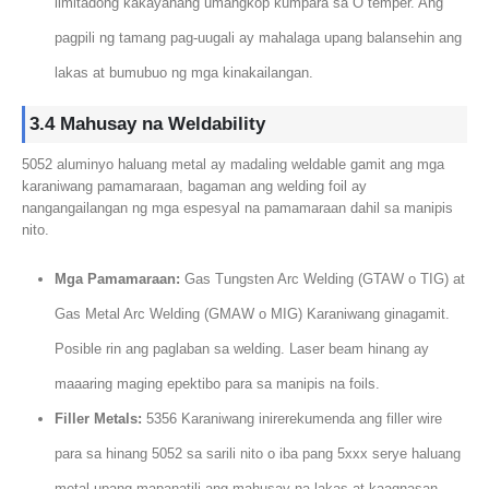
limitadong kakayahang umangkop kumpara sa O temper. Ang
pagpili ng tamang pag-uugali ay mahalaga upang balansehin ang
lakas at bumubuo ng mga kinakailangan.
3.4 Mahusay na Weldability
5052 aluminyo haluang metal ay madaling weldable gamit ang mga
karaniwang pamamaraan, bagaman ang welding foil ay
nangangailangan ng mga espesyal na pamamaraan dahil sa manipis
nito.
Mga Pamamaraan:
Gas Tungsten Arc Welding (GTAW o TIG) at
Gas Metal Arc Welding (GMAW o MIG) Karaniwang ginagamit.
Posible rin ang paglaban sa welding. Laser beam hinang ay
maaaring maging epektibo para sa manipis na foils.
Filler Metals:
5356 Karaniwang inirerekumenda ang filler wire
para sa hinang 5052 sa sarili nito o iba pang 5xxx serye haluang
metal upang mapanatili ang mahusay na lakas at kaagnasan