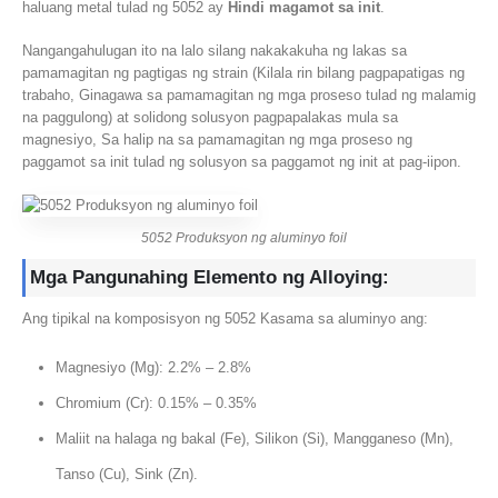
haluang metal tulad ng 5052 ay
Hindi magamot sa init
.
Nangangahulugan ito na lalo silang nakakakuha ng lakas sa
pamamagitan ng pagtigas ng strain (Kilala rin bilang pagpapatigas ng
trabaho, Ginagawa sa pamamagitan ng mga proseso tulad ng malamig
na paggulong) at solidong solusyon pagpapalakas mula sa
magnesiyo, Sa halip na sa pamamagitan ng mga proseso ng
paggamot sa init tulad ng solusyon sa paggamot ng init at pag-iipon.
5052 Produksyon ng aluminyo foil
Mga Pangunahing Elemento ng Alloying:
Ang tipikal na komposisyon ng 5052 Kasama sa aluminyo ang:
Magnesiyo (Mg): 2.2% – 2.8%
Chromium (Cr): 0.15% – 0.35%
Maliit na halaga ng bakal (Fe), Silikon (Si), Mangganeso (Mn),
Tanso (Cu), Sink (Zn).