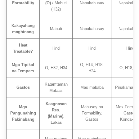
Formability
(O)
/ Mabuti
Napakahusay
Napakahus
(H32)
Kakayahang
Mabuti
Napakahusay
Napakahus
maghinang
Heat
Hindi
Hindi
Hindi
Treatable?
Mga Tipikal
O, H14, H18,
O, H32, H34
O, H18, H
na Tempers
H24
Katamtaman
Gastos
Mas mababa
Pinakamaba
Mataas
Kaagnasan
Mga
Mahusay na
Max Formabil
Res.
Pangunahing
Formability,
Gastos,
(Marine),
Pakinabang
Gastos
Kondaktibi
Lakas
Mas mataas
Mas mababang