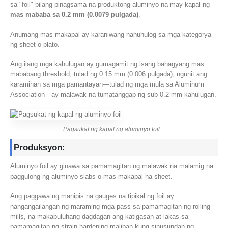
sa "foil" bilang pinagsama na produktong aluminyo na may kapal ng
mas mababa sa 0.2 mm (0.0079 pulgada)
.
Anumang mas makapal ay karaniwang nahuhulog sa mga kategorya
ng sheet o plato.
Ang ilang mga kahulugan ay gumagamit ng isang bahagyang mas
mababang threshold, tulad ng 0.15 mm (0.006 pulgada), ngunit ang
karamihan sa mga pamantayan—tulad ng mga mula sa Aluminum
Association—ay malawak na tumatanggap ng sub-0.2 mm kahulugan.
Pagsukat ng kapal ng aluminyo foil
Produksyon:
Aluminyo foil ay ginawa sa pamamagitan ng malawak na malamig na
paggulong ng aluminyo slabs o mas makapal na sheet.
Ang paggawa ng manipis na gauges na tipikal ng foil ay
nangangailangan ng maraming mga pass sa pamamagitan ng rolling
mills, na makabuluhang dagdagan ang katigasan at lakas sa
pamamagitan ng strain hardening maliban kung sinusundan ng