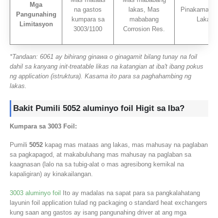
Mga
na gastos
lakas, Mas
Pinakamaba
Pangunahing
kumpara sa
mababang
Lakas
Limitasyon
3003/1100
Corrosion Res.
*Tandaan: 6061 ay bihirang ginawa o ginagamit bilang tunay na foil
dahil sa kanyang init-treatable likas na katangian at iba't ibang pokus
ng application (istruktura). Kasama ito para sa paghahambing ng
lakas.
Bakit Pumili
5052 aluminyo foil
Higit sa Iba?
Kumpara sa 3003 Foil:
Pumili
5052
kapag mas mataas ang lakas, mas mahusay na paglaban
sa pagkapagod, at makabuluhang mas mahusay na paglaban sa
kaagnasan (lalo na sa tubig-alat o mas agresibong kemikal na
kapaligiran) ay kinakailangan.
3003 aluminyo foil
Ito ay madalas na sapat para sa pangkalahatang
layunin foil application tulad ng packaging o standard heat exchangers
kung saan ang gastos ay isang pangunahing driver at ang mga