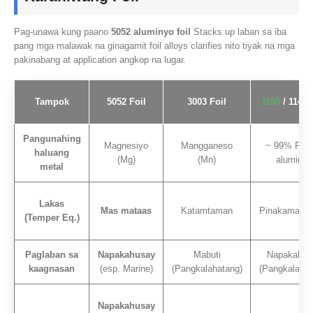
Pag-unawa kung paano
5052 aluminyo foil
Stacks up laban sa iba
pang mga malawak na ginagamit foil alloys clarifies nito tiyak na mga
pakinabang at application angkop na lugar.
Tampok
5052 Foil
3003 Foil
1100
/ 1145 
Pangunahing
Magnesiyo
Mangganeso
~ 99% Pur
haluang
(Mg)
(Mn)
aluminyo
metal
Lakas
Mas mataas
Katamtaman
Pinakamaba
(Temper Eq.)
Paglaban sa
Napakahusay
Mabuti
Napakahus
kaagnasan
(esp. Marine)
(Pangkalahatang)
(Pangkalahat
Napakahusay