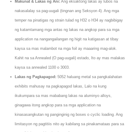
Makunat & Lakas ng Ani:
Ang eksaktong lakas ay lubos na
nakasalalay sa pag-uugali (tingnan ang Seksyon 4). Ang mga
temper na pinatigas ng strain tulad ng H32 o H34 ay nagbibigay
ng katamtamang mga antas ng lakas na angkop para sa mga
application na nangangailangan ng higit na katigasan at tibay
kaysa sa mas malambot na mga foil ay maaaring mag-alok.
Kahit na sa Annealed (O pag-uugali) estado, Ito ay mas malakas
kaysa sa annealed 1100 o 3003.
Lakas ng Pagkapagod:
5052 haluang metal sa pangkalahatan
exhibits mahusay na pagkapagod lakas, Lalo na kung
ikukumpara sa mas mababang lakas na aluminyo alloys,
ginagawa itong angkop para sa mga application na
kinasasangkutan ng panginginig ng boses o cyclic loading. Ang
limitasyon ng pagtitiis nito ay kabilang sa pinakamataas para sa