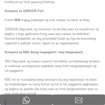
kondisyon ay hindi gaanong hinihingi.
Kumpara sa 1100/1145 Foil:
Pumili
5052
Kapag kailangan ng mas mataas na lakas at tibay.
1100/1145 Nag-aalok ng maximum na ductility para sa masalimuot na
pagbuo o mga application kung saan ang mataas na elektrikal /
thermal kondaktibiti ay ang prayoridad (tulad ng mga de-koryenteng
capacitor o palikpik stock), ngunit ito ay napakalambot.
Kumpara sa 6061 (kung magagamit / may kaugnayan):
5052 Nag-aalok ng malayo superior formability sa karaniwang tempers
at mahusay na kaagnasan paglaban nang hindi nangangailangan ng
init paggamot.
6061 Ito ay isasaalang-alang lamang kung ang napakataas na lakas
ay kinakailangan sa isang format ng foil
at
Init paggamot pagkatapos
ng pagbuo ay posible (Na kung saan ay hindi pangkaraniwan para sa
mga application ng foil).