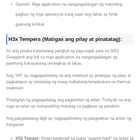
Gamitin:
Mga application na nangangailangan ng matinding
pagbuo ng mga operasyon kung saan ang lakas ay hindi
gaanong kritikal.
H3x Tempers (Matigas ang pilay at pinatatag):
Ito ang pinaka-karaniwang pangkat ng pag-uugali para sa 5052
Ginagamit ang foil sa mga application na nangangailangan ng
parehong kakayahang umangkop at lakas.
Ang "H3" ay nagpapahiwatig na ang materyal ay pinatigas ng pilay at
pagkatapos ay pinatatag ng isang mababang-temperatura na thermal
treatment.
Pinipigilan ng pagpapatatag ang paglambot ng edad, Tinitiyak na ang
mga ari-arian ay mananatiling matatag sa paglipas ng panahon.
Ang pangalawang digit ay nagpapahiwatig ng pangwakas na antas ng
katigasan:
H32 Temper:
Strain-hardened sa isang "quarter-hard" na antas at