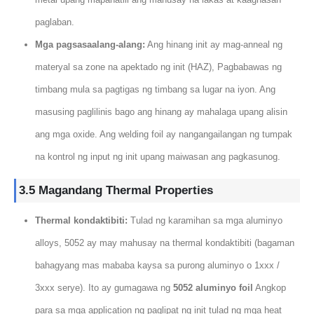
paglaban.
Mga pagsasaalang-alang:
Ang hinang init ay mag-anneal ng
materyal sa zone na apektado ng init (HAZ), Pagbabawas ng
timbang mula sa pagtigas ng timbang sa lugar na iyon. Ang
masusing paglilinis bago ang hinang ay mahalaga upang alisin
ang mga oxide. Ang welding foil ay nangangailangan ng tumpak
na kontrol ng input ng init upang maiwasan ang pagkasunog.
3.5 Magandang Thermal Properties
Thermal kondaktibiti:
Tulad ng karamihan sa mga aluminyo
alloys, 5052 ay may mahusay na thermal kondaktibiti (bagaman
bahagyang mas mababa kaysa sa purong aluminyo o 1xxx /
3xxx serye). Ito ay gumagawa ng
5052 aluminyo foil
Angkop
para sa mga application ng paglipat ng init tulad ng mga heat