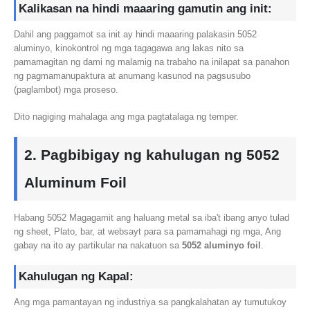
Kalikasan na hindi maaaring gamutin ang init:
Dahil ang paggamot sa init ay hindi maaaring palakasin 5052
aluminyo, kinokontrol ng mga tagagawa ang lakas nito sa
pamamagitan ng dami ng malamig na trabaho na inilapat sa panahon
ng pagmamanupaktura at anumang kasunod na pagsusubo
(paglambot) mga proseso.
Dito nagiging mahalaga ang mga pagtatalaga ng temper.
2. Pagbibigay ng kahulugan ng 5052
Aluminum Foil
Habang 5052 Magagamit ang haluang metal sa iba't ibang anyo tulad
ng sheet, Plato, bar, at websayt para sa pamamahagi ng mga, Ang
gabay na ito ay partikular na nakatuon sa
5052 aluminyo foil
.
Kahulugan ng Kapal:
Ang mga pamantayan ng industriya sa pangkalahatan ay tumutukoy