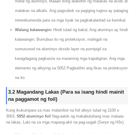
metal ng aluminyo, Maaari itong atakehin ng malakas na acids at
malakas na alkalis. Ang pagsubok sa pagiging tugma ay palaging
inirerekumenda para sa mga tiyak na pagkakalantad sa kemikal.
Walang kalawangin:
Hindi tulad ng bakal, Ang aluminyo ay hindi
kalawangin; Bumubuo ito ng proteksiyon, mahigpit na
sumusunod na aluminyo oksido layer na pumipigil sa
karagdagang pagkasira sa maraming mga kapaligiran. Ang mga
elemento ng alloying sa 5052 Pagbutihin ang likas na proteksyon
na ito.
3.2 Magandang Lakas (Para sa isang hindi mainit
na paggamot ng foil)
Kung ikukumpara sa mas malambot na foil alloys tulad ng 1100 o
3003,
5052 aluminyo foil
Nag-aalok ng makabuluhang mas mataas
na lakas, Lalo na sa mga mapang-akit na pag-uugali (Serye ng H3x).