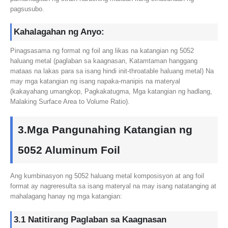
pagsusubo.
Kahalagahan ng Anyo:
Pinagsasama ng format ng foil ang likas na katangian ng 5052
haluang metal (paglaban sa kaagnasan, Katamtaman hanggang
mataas na lakas para sa isang hindi init-throatable haluang metal) Na
may mga katangian ng isang napaka-manipis na materyal
(kakayahang umangkop, Pagkakatugma, Mga katangian ng hadlang,
Malaking Surface Area to Volume Ratio).
3.Mga Pangunahing Katangian ng
5052 Aluminum Foil
Ang kumbinasyon ng 5052 haluang metal komposisyon at ang foil
format ay nagreresulta sa isang materyal na may isang natatanging at
mahalagang hanay ng mga katangian:
3.1 Natitirang Paglaban sa Kaagnasan