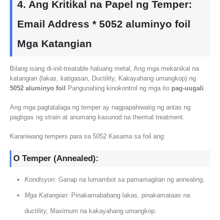
4. Ang Kritikal na Papel ng Temper:
Email Address *
5052 aluminyo foil
Mga Katangian
Bilang isang di-init-treatable haluang metal, Ang mga mekanikal na
katangian (lakas, katigasan, Ductility, Kakayahang umangkop) ng
5052 aluminyo foil
Pangunahing kinokontrol ng mga ito
pag-uugali
.
Ang mga pagtatalaga ng temper ay nagpapahiwatig ng antas ng
pagtigas ng strain at anumang kasunod na thermal treatment.
Karaniwang tempers para sa 5052 Kasama sa foil ang:
O Temper (Annealed):
Kondisyon:
Ganap na lumambot sa pamamagitan ng annealing.
Mga Katangian:
Pinakamababang lakas, pinakamataas na
ductility, Maximum na kakayahang umangkop.