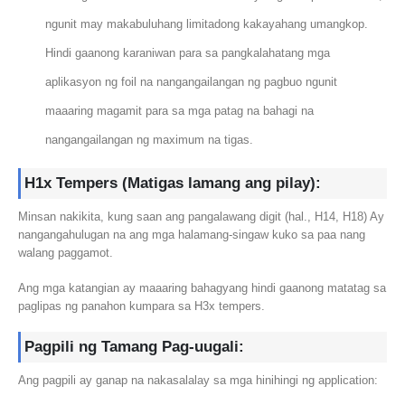
ngunit may makabuluhang limitadong kakayahang umangkop.
Hindi gaanong karaniwan para sa pangkalahatang mga
aplikasyon ng foil na nangangailangan ng pagbuo ngunit
maaaring magamit para sa mga patag na bahagi na
nangangailangan ng maximum na tigas.
H1x Tempers (Matigas lamang ang pilay):
Minsan nakikita, kung saan ang pangalawang digit (hal., H14, H18) Ay
nangangahulugan na ang mga halamang-singaw kuko sa paa nang
walang paggamot.
Ang mga katangian ay maaaring bahagyang hindi gaanong matatag sa
paglipas ng panahon kumpara sa H3x tempers.
Pagpili ng Tamang Pag-uugali:
Ang pagpili ay ganap na nakasalalay sa mga hinihingi ng application: