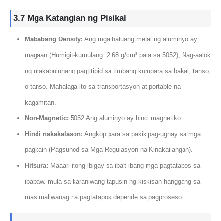
3.7 Mga Katangian ng Pisikal
Mababang Density:
Ang mga haluang metal ng aluminyo ay
magaan (Humigit-kumulang. 2.68 g/cm³ para sa 5052), Nag-aalok
ng makabuluhang pagtitipid sa timbang kumpara sa bakal, tanso,
o tanso. Mahalaga ito sa transportasyon at portable na
kagamitan.
Non-Magnetic:
5052 Ang aluminyo ay hindi magnetiko.
Hindi nakakalason:
Angkop para sa pakikipag-ugnay sa mga
pagkain (Pagsunod sa Mga Regulasyon na Kinakailangan).
Hitsura:
Maaari itong ibigay sa iba't ibang mga pagtatapos sa
ibabaw, mula sa karaniwang tapusin ng kiskisan hanggang sa
mas maliwanag na pagtatapos depende sa pagproseso.