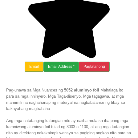
Email
Email Address *
Pagtatanong
Pag-unawa sa Mga Nuances ng
5052 aluminyo foil
Mahalaga ito
para sa mga inhinyero, Mga Taga-disenyo, Mga tagagawa, at mga
mamimili na naghahanap ng materyal na nagbabalanse ng tibay sa
kakayahang magtrabaho.
Ang mga natatanging katangian nito ay naiiba mula sa iba pang mga
karaniwang aluminyo foil tulad ng 3003 o 1100, at ang mga katangian
nito ay direktang nakakaimpluwensya sa pagiging angkop nito para sa