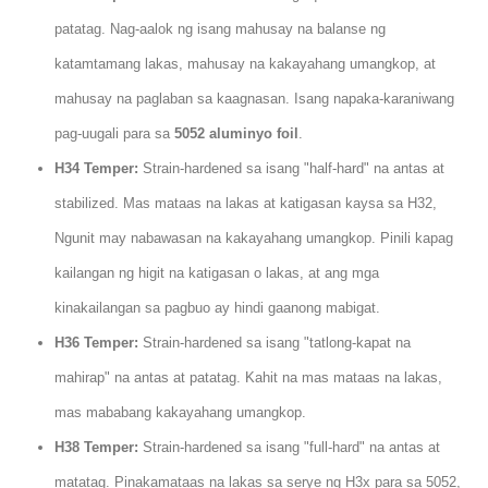
patatag. Nag-aalok ng isang mahusay na balanse ng
katamtamang lakas, mahusay na kakayahang umangkop, at
mahusay na paglaban sa kaagnasan. Isang napaka-karaniwang
pag-uugali para sa
5052 aluminyo foil
.
H34 Temper:
Strain-hardened sa isang "half-hard" na antas at
stabilized. Mas mataas na lakas at katigasan kaysa sa H32,
Ngunit may nabawasan na kakayahang umangkop. Pinili kapag
kailangan ng higit na katigasan o lakas, at ang mga
kinakailangan sa pagbuo ay hindi gaanong mabigat.
H36 Temper:
Strain-hardened sa isang "tatlong-kapat na
mahirap" na antas at patatag. Kahit na mas mataas na lakas,
mas mababang kakayahang umangkop.
H38 Temper:
Strain-hardened sa isang "full-hard" na antas at
matatag. Pinakamataas na lakas sa serye ng H3x para sa 5052,