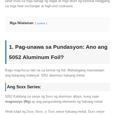
lahat mula sa mga bahagi ng dagat at mga drum ng kemikal hanggang
sa mga heat exchanger at high-end cookware.
Mga Nilalaman
Ipakita
1. Pag-unawa sa Pundasyon: Ano ang
5052 Aluminum Foil?
Bago mag-focus lalo na sa format ng foil, Mahalagang maunawaan
ang batayang materyal: 5052 aluminyo haluang metal.
Ang 5xxx Series:
5052 Kabilang sa serye ng 5xxx ng aluminyo alloys, kung saan
magnesiyo (Mg)
ay ang pangunahing elemento ng haluang metal.
Hindi tulad ng 2xxx, 6xxx, o 7xxx serye haluang metal, 5xxx serye