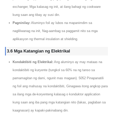
exchanger, Mga kalasag ng init, at ilang bahagi ng cookware
kung saan ang tibay ay susi din.
Pagninilay:
Aluminyo foil ay lubos na mapanimdim sa
nagliliwanag na init, Nag-aambag sa paggamit nito sa mga
aplikasyon ng thermal insulation at shielding.
3.6 Mga Katangian ng Elektrikal
Kondaktibiti ng Elektrikal:
Ang aluminyo ay may mataas na
kondaktibiti ng kuryente (tungkol sa 60% na ng tanso sa
pamamagitan ng dami, ngunit mas magaan). 5052 Pinapanatili
ng foil ang mahusay na kondaktibiti, Ginagawa itong angkop para
sa ilang mga de-koryenteng kalasag o konduktor application
kung saan ang iba pang mga katangian nito (lakas, paglaban sa
kaagnasan) ay kapaki-pakinabang din.