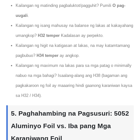
Kailangan ng matinding pagbaluktot/pagguhit? Pumili
O pag-
uugali
.
Kailangan ng isang mahusay na balanse ng lakas at kakayahang
umangkop?
H32 temper
Kadalasan ay perpekto.
Kailangan ng higit na katigasan at lakas, na may katamtamang
pagbubuo?
H34 temper
ay angkop.
Kailangan ng maximum na lakas para sa mga patag o minimally
nabuo na mga bahagi? Isaalang-alang ang H38 (bagaman ang
pagkakaroon ng foil ay maaaring hindi gaanong karaniwan kaysa
sa H32 / H34).
5. Paghahambing na Pagsusuri: 5052
Aluminyo Foil vs. Iba pang Mga
Karaniwang Foil