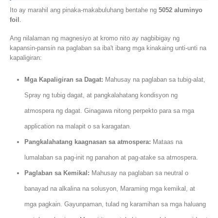
Ito ay marahil ang pinaka-makabuluhang bentahe ng
5052 aluminyo
foil
.
Ang nilalaman ng magnesiyo at kromo nito ay nagbibigay ng
kapansin-pansin na paglaban sa iba't ibang mga kinakaing unti-unti na
kapaligiran:
Mga Kapaligiran sa Dagat:
Mahusay na paglaban sa tubig-alat,
Spray ng tubig dagat, at pangkalahatang kondisyon ng
atmospera ng dagat. Ginagawa nitong perpekto para sa mga
application na malapit o sa karagatan.
Pangkalahatang kaagnasan sa atmospera:
Mataas na
lumalaban sa pag-init ng panahon at pag-atake sa atmospera.
Paglaban sa Kemikal:
Mahusay na paglaban sa neutral o
banayad na alkalina na solusyon, Maraming mga kemikal, at
mga pagkain. Gayunpaman, tulad ng karamihan sa mga haluang