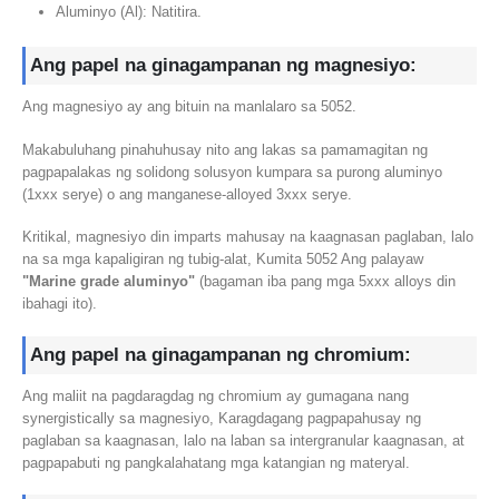
Aluminyo (Al): Natitira.
Ang papel na ginagampanan ng magnesiyo:
Ang magnesiyo ay ang bituin na manlalaro sa 5052.
Makabuluhang pinahuhusay nito ang lakas sa pamamagitan ng
pagpapalakas ng solidong solusyon kumpara sa purong aluminyo
(1xxx serye) o ang manganese-alloyed 3xxx serye.
Kritikal, magnesiyo din imparts mahusay na kaagnasan paglaban, lalo
na sa mga kapaligiran ng tubig-alat, Kumita 5052 Ang palayaw
"Marine grade aluminyo"
(bagaman iba pang mga 5xxx alloys din
ibahagi ito).
Ang papel na ginagampanan ng chromium:
Ang maliit na pagdaragdag ng chromium ay gumagana nang
synergistically sa magnesiyo, Karagdagang pagpapahusay ng
paglaban sa kaagnasan, lalo na laban sa intergranular kaagnasan, at
pagpapabuti ng pangkalahatang mga katangian ng materyal.