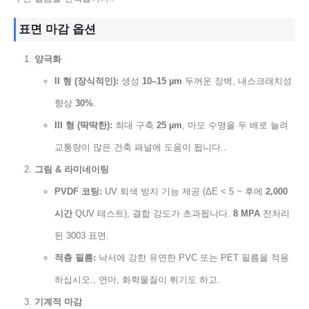
표면 마감 옵션
양극화
II 형 (장식적인):
생성
10–15 µm
두꺼운 장벽, 내스크래치성
향상
30%
.
III 형 (딱딱한):
최대 구축
25 µm
, 마모 수명을 두 배로 늘려
교통량이 많은 건축 패널에 도움이 됩니다..
그림 & 라미네이팅
PVDF 코팅:
UV 퇴색 방지 기능 제공 (ΔE < 5 ~ 후에
2,000
시간
QUV 테스트), 결합 강도가 초과됩니다.
8 MPA
전처리
된 3003 표면.
적층 필름:
낙서에 강한 유연한 PVC 또는 PET 필름을 적용
하십시오., 연마, 화학물질이 튀기도 하고.
기계적 마감