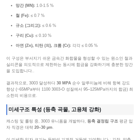
망간 (MN):
1.0-1.5 %
철 (Fe):
≤ 0.7 %
규소 (그리고):
≤ 0.6 %
구리 (Cu):
≤ 0.10 %
아연 (Zn), 티탄 (의), 크롬 (Cr):
각각 ≤ 0.05 %
이 구성은 부서지기 쉬운 금속간 화합물을 형성할 수 있는 원소인 철과
실리콘을 의도적으로 제한하는 동시에 합금을 강화하기에 충분한 망간
을 도입합니다..
결과적으로, 3003 달성하다
30 MPA
순수 알루미늄에 비해 항복 강도
향상 (~65MPa부터 1100 3003‑O 성질에서 95–125MPa까지의 합금) 최
소한의 비용으로.
미세구조 특성 (등축 곡물, 고용체 강화)
캐스팅 및 롤링 중, 3003 유니폼을 개발하다,
등축 결정립 구조
평균 입
자 직경은 대략
20–30 µm
.
이 미세한 입자 크기는 등방성 기계적 거동에 기여합니다.: 긴장, 압축,