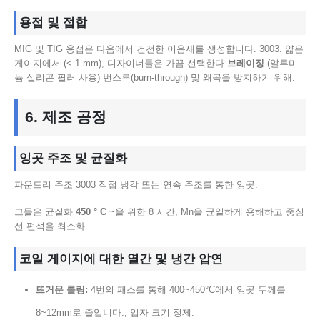
용접 및 접합
MIG 및 TIG 용접은 다음에서 건전한 이음새를 생성합니다. 3003. 얇은
게이지에서 (< 1 mm), 디자이너들은 가끔 선택한다
브레이징
(알루미
늄 실리콘 필러 사용) 번스루(burn-through) 및 왜곡을 방지하기 위해.
6. 제조 공정
잉곳 주조 및 균질화
파운드리 주조 3003 직접 냉각 또는 연속 주조를 통한 잉곳.
그들은 균질화
450 ° C
~을 위한 8 시간, Mn을 균일하게 용해하고 중심
선 편석을 최소화.
코일 게이지에 대한 열간 및 냉간 압연
뜨거운 롤링:
4번의 패스를 통해 400~450°C에서 잉곳 두께를
8~12mm로 줄입니다., 입자 크기 정제.