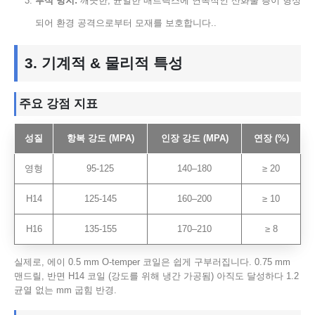
부식 방지:
깨끗한, 균일한 매트릭스에 연속적인 산화물 층이 형성
되어 환경 공격으로부터 모재를 보호합니다..
3. 기계적 & 물리적 특성
주요 강점 지표
성질
항복 강도 (MPA)
인장 강도 (MPA)
연장 (%)
영형
95-125
140–180
≥ 20
H14
125-145
160–200
≥ 10
H16
135-155
170–210
≥ 8
실제로, 에이 0.5 mm O-temper 코일은 쉽게 구부러집니다. 0.75 mm
맨드릴, 반면 H14 코일 (강도를 위해 냉간 가공됨) 아직도 달성하다 1.2
균열 없는 mm 굽힘 반경.