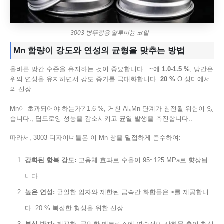
3003 병뚜껑용 알루미늄 코일
Mn 함량이 강도와 연성의 균형을 맞추는 방법
올바른 망간 수준을 유지하는 것이 중요합니다.. ~에
1.0-1.5 %
, 망간은
위의 연성을 유지하면서 강도 증가를 극대화합니다.
20 %
O 성미에서
의 신장.
Mn이 초과되어야 하는가? 1.6 %, 거친 Al₆Mn 단계가 침전될 위험이 있
습니다., 딥드로잉 성능을 감소시키고 균열 발생을 촉진합니다..
따라서, 3003 디자이너들은 이 Mn 창을 밀접하게 준수하여:
강화된 항복 강도:
고용체 효과로 수율이 95~125 MPa로 향상됩
니다..
높은 연성:
균일한 입자와 제한된 금속간 화합물은 ≥를 제공합니
다. 20 % 복잡한 형성을 위한 신장.