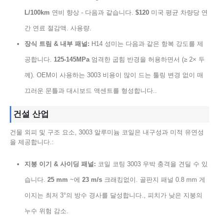
L/100km
연비 향상 - 다음과 같습니다.
$120
미국 평균 차량당 연
간 연료 절감액. 사용량.
장식 트림 & 내부 패널:
H14 성미는 다음과 같은 항복 강도를 제
공합니다.
125-145MPa
엄격한 굽힘 반경을 허용하면서 (≥ 2× 두
께). OEM이 사용하는 3003 비용이 많이 드는 툴링 변경 없이 매
끄러운 문틀과 대시보드 액센트를 형성합니다..
건설 산업
건물 외피 및 구조 요소, 3003 알루미늄 코일은 내구성과 미적 유연성
을 제공합니다.:
지붕 이기 & 사이딩 패널:
코일 코팅 3003 우박 충격을 견딜 수 있
습니다.
25 mm
~에
23 m/s
크래킹없이. 골판지 패널 0.8 mm 게
이지는 최저 3°의 방수 경사를 달성합니다., 피치가 낮은 지붕의
누수 위험 감소.