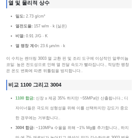
열 및 물리적 상수
밀도:
2.73 g/cm³
열전도율:
157 w/m · k (실온)
비열:
0.91 J/G · K
열 팽창 계수:
23.6 µm/m · k
이 수치는 렌더링 3003 열 교환 핀 및 조리 도구에 이상적인 알루미늄
코일: 높은 전도성으로 인해 열 전달 속도가 빨라집니다., 적당한 팽창
은 온도 변화에 따른 뒤틀림을 방지합니다..
비교 1100 그리고 3004
1100 합금
:
신장 ≥ 제공 35% 하지만 ~55MPa만 산출됩니다.; 디
자이너들은 극도의 성형성을 위해 이를 선택하지만 강도가 중요
한 경우에는 거부합니다..
3004 합금:
~110MPa 수율을 위해 ~1% Mg를 추가합니다., 하지
만 에 7% 재료비가 높아지고 연성이 약간 감소하므로 3003 범용