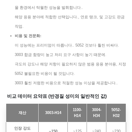
물 환경에서 탁월한 성능을 발휘합니다..
해양 응용 분야에 적합한 선택입니다., 연료 탱크, 및 고강도 판금
작업.
비용 및 전문화:
이 성능에는 프리미엄이 따릅니다.. 5052 것보다 훨씬 비싸다.
3003 합금 함량이 높고 처리 요구 사항이 높기 때문에.
극도의 강도나 해양 저항이 필요하지 않은 범용 응용 분야용, 지정
5052 불필요한 비용이 될 것입니다.
3003 훨씬 저렴한 비용으로 적절한 성능 이상을 제공합니다..
비교 데이터 요약표 (반경질 성미의 일반적인 값)
1100-
3004-
5052-
재산
3003-H14
H14
H34
H32
인장 강도
~150
~125
~240
~230