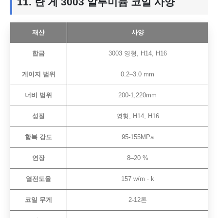
11. 란 게 3003 알루미늄 코일 사양
재산
사양
합금
3003 영형, H14, H16
게이지 범위
0.2–3.0 mm
너비 범위
200-1,220mm
성질
영형, H14, H16
항복 강도
95-155MPa
연장
8–20 %
열전도율
157 w/m · k
코일 무게
2-12톤