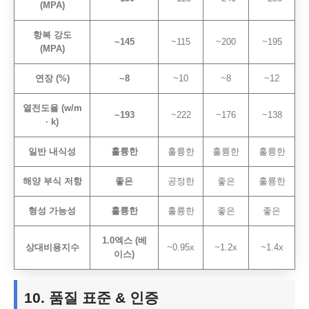
(MPA)
항복 강도
~145
~115
~200
~195
(MPA)
연장 (%)
~8
~10
~8
~12
열전도율 (w/m
~193
~222
~176
~138
· k)
일반 내식성
훌륭한
훌륭한
훌륭한
훌륭한
해양 부식 저항
좋은
공정한
좋은
훌륭한
형성 가능성
훌륭한
훌륭한
좋은
좋은
1.0엑스 (베
상대비용지수
~0.95x
~1.2x
~1.4x
이스)
10. 품질 표준 & 인증