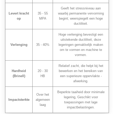
Geeft het stressniveau aan
Levert kracht
35 - 55
waarbij permanente vervorming
op
MPA
begint; weerspiegelt een hoge
ductiliteit.
Hoge verlenging bevestigt een
uitstekende ductiliteit, deze
Verlenging
35 - 40%
legeringen gemakkelijk maken
om te vormen en machine te
vormen.
Relatief zacht, die helpt bij het
Hardheid
20 - 30
bewerken en het bereiken van
(Brinell)
HB
een superieure oppervlakte -
afwerking.
Beperkte taaiheid door minimale
Over het
legering, Geschikt voor
Impactsterkte
algemeen
toepassingen met lage
laag
impactbelastingen.