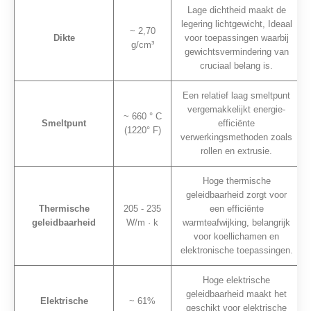
Lage dichtheid maakt de
legering lichtgewicht, Ideaal
~ 2,70
Dikte
voor toepassingen waarbij
g/cm³
gewichtsvermindering van
cruciaal belang is.
Een relatief laag smeltpunt
vergemakkelijkt energie-
~ 660 ° C
Smeltpunt
efficiënte
(1220° F)
verwerkingsmethoden zoals
rollen en extrusie.
Hoge thermische
geleidbaarheid zorgt voor
Thermische
205 - 235
een efficiënte
geleidbaarheid
W/m · k
warmteafwijking, belangrijk
voor koellichamen en
elektronische toepassingen.
Hoge elektrische
geleidbaarheid maakt het
Elektrische
~ 61%
geschikt voor elektrische