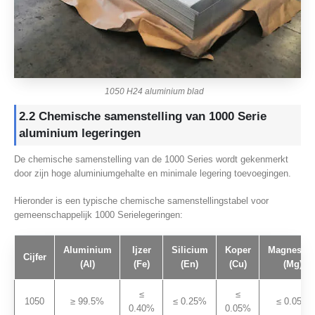
1050 H24 aluminium blad
2.2 Chemische samenstelling van 1000 Serie
aluminium legeringen
De chemische samenstelling van de 1000 Series wordt gekenmerkt
door zijn hoge aluminiumgehalte en minimale legering toevoegingen.
Hieronder is een typische chemische samenstellingstabel voor
gemeenschappelijk 1000 Serielegeringen:
Aluminium
Ijzer
Silicium
Koper
Magnesiu
Cijfer
(Al)
(Fe)
(En)
(Cu)
(Mg)
≤
≤
1050
≥ 99.5%
≤ 0.25%
≤ 0.05%
0.40%
0.05%