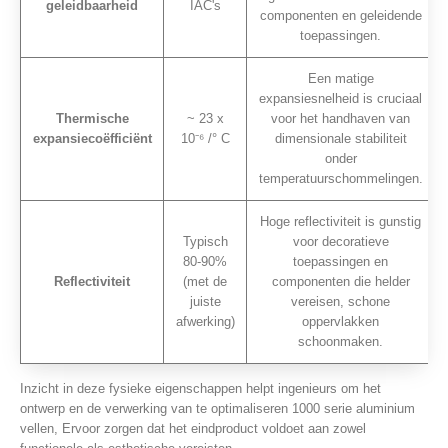
geleidbaarheid
IAC's
componenten en geleidende
toepassingen.
Een matige
expansiesnelheid is cruciaal
Thermische
~ 23 x
voor het handhaven van
expansiecoëfficiënt
10⁻⁶ /° C
dimensionale stabiliteit
onder
temperatuurschommelingen.
Hoge reflectiviteit is gunstig
Typisch
voor decoratieve
80-90%
toepassingen en
Reflectiviteit
(met de
componenten die helder
juiste
vereisen, schone
afwerking)
oppervlakken
schoonmaken.
Inzicht in deze fysieke eigenschappen helpt ingenieurs om het
ontwerp en de verwerking van te optimaliseren 1000 serie aluminium
vellen, Ervoor zorgen dat het eindproduct voldoet aan zowel