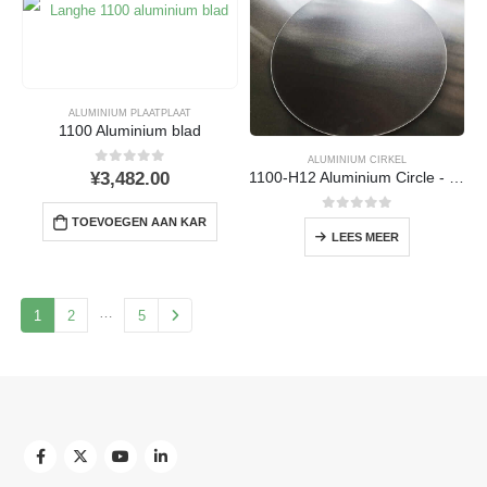
ALUMINIUM PLAATPLAAT
1100 Aluminium blad
ALUMINIUM CIRKEL
0
uit 5
¥
3,482.00
1100-H12 Aluminium Circle - Hoge zuiverheid & Uitstekende vormbaarheid
0
uit 5
TOEVOEGEN AAN KAR
LEES MEER
…
1
2
5