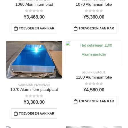
1060 Aluminium blad
1070 Aluminiumfolie
0
uit 5
0
uit 5
¥
3,468.00
¥
5,360.00
TOEVOEGEN AAN KAR
TOEVOEGEN AAN KAR
ALUMINIUMFOLIE
1100 Aluminiumfolie
ALUMINIUM PLAATPLAAT
0
uit 5
¥
4,560.00
1070 Aluminium plaatplaat
0
uit 5
TOEVOEGEN AAN KAR
¥
3,300.00
TOEVOEGEN AAN KAR