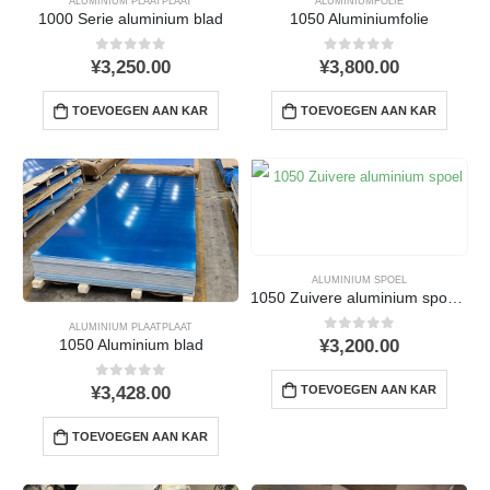
ALUMINIUM PLAATPLAAT
ALUMINIUMFOLIE
1000 Serie aluminium blad
1050 Aluminiumfolie
0
uit 5
0
uit 5
¥
3,250.00
¥
3,800.00
TOEVOEGEN AAN KAR
TOEVOEGEN AAN KAR
ALUMINIUM SPOEL
1050 Zuivere aluminium spoel: Eigenschappen, Toepassingen, en Fabricage
ALUMINIUM PLAATPLAAT
0
uit 5
¥
3,200.00
1050 Aluminium blad
0
uit 5
TOEVOEGEN AAN KAR
¥
3,428.00
TOEVOEGEN AAN KAR