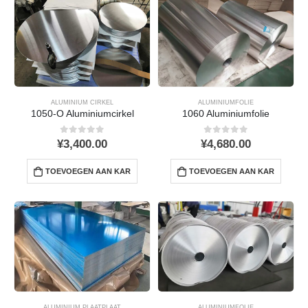
ALUMINIUM CIRKEL
ALUMINIUMFOLIE
1050-O Aluminiumcirkel
1060 Aluminiumfolie
0
uit 5
0
uit 5
¥
3,400.00
¥
4,680.00
TOEVOEGEN AAN KAR
TOEVOEGEN AAN KAR
ALUMINIUM PLAATPLAAT
ALUMINIUMFOLIE