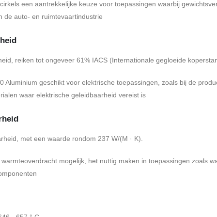
rkels een aantrekkelijke keuze voor toepassingen waarbij gewichtsvermin
 de auto- en ruimtevaartindustrie
rheid
heid, reiken tot ongeveer 61% IACS (Internationale gegloeide kopersta
Aluminium geschikt voor elektrische toepassingen, zoals bij de product
alen waar elektrische geleidbaarheid vereist is
rheid
rheid, met een waarde rondom 237 W/(M · K).
e warmteoverdracht mogelijk, het nuttig maken in toepassingen zoals w
componenten
646 - 657 ° C.