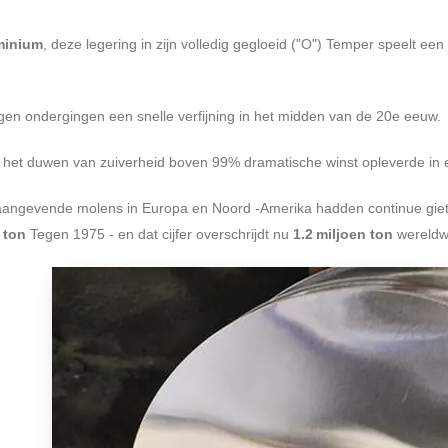
minium
, deze legering in zijn volledig gegloeid ("O") Temper speelt een
ngen ondergingen een snelle verfijning in het midden van de 20e eeuw.
t het duwen van zuiverheid boven 99% dramatische winst opleverde in e
aangevende molens in Europa en Noord -Amerika hadden continue gietm
 ton
Tegen 1975 - en dat cijfer overschrijdt nu
1.2 miljoen ton
wereldwi