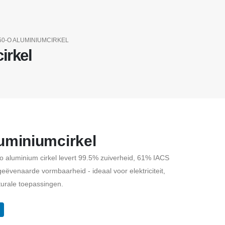
50-O ALUMINIUMCIRKEL
irkel
uminiumcirkel
aluminium cirkel levert 99.5% zuiverheid, 61% IACS
eëvenaarde vormbaarheid - ideaal voor elektriciteit,
turale toepassingen.