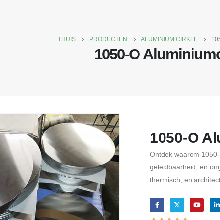
THUIS
PRODUCTEN
ALUMINIUM CIRKEL
10
1050-O Aluminiumc
1050-O Al
Ontdek waarom 1050-o 
geleidbaarheid, en ong
thermisch, en architec