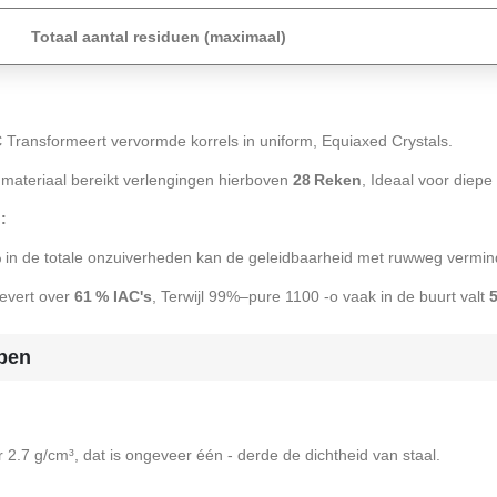
Totaal aantal residuen (maximaal)
C
Transformeert vervormde korrels in uniform, Equiaxed Crystals.
 materiaal bereikt verlengingen hierboven
28 Reken
, Ideaal voor diepe
:
 in de totale onzuiverheden kan de geleidbaarheid met ruwweg vermi
levert over
61 % IAC's
, Terwijl 99%–pure 1100 -o vaak in de buurt valt
5
pen
2.7 g/cm³, dat is ongeveer één - derde de dichtheid van staal.