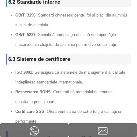
6.2 Standarde interne
GB/T. 3190
: Standard chinezesc pentru foi și plăci din aluminiu
și aliaj de aluminiu.
GB/T. 5237
: Specifică compoziția chimică și proprietățile
mecanice ale aliajelor de aluminiu pentru diverse aplicații.
6.3 Sisteme de certificare
ISO 9001
: Se asigură că sistemele de management al calității
îndeplinesc standardele internaționale.
Respectarea ROHS
: Confirmă că materialul nu conține
substanțe periculoase.
Certificare SGS
: Oferă verificarea de către terți a calității și
performanței.