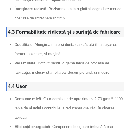
Întreținere redusă
: Rezistența sa la rugină și degradare reduce
costurile de întreținere în timp.
4.3 Formabilitate ridicată și ușurință de fabricare
Ductilitate
: Alungirea mare și duritatea scăzută îl fac ușor de
format, aplecare, și mașină.
Versatilitate
: Potrivit pentru o gamă largă de procese de
fabricație, inclusiv ștampilarea, desen profund, și îndoire.
4.4 Ușor
Densitate mică
: Cu o densitate de aproximativ 2.70 g/cm³, 1100
tabla de aluminiu contribuie la reducerea greutății în diverse
aplicații.
Eficiență energetică
: Componentele ușoare îmbunătățesc