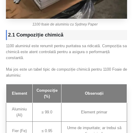
1100 foaie de aluminiu cu Sydney Paper
2.1 Compoziție chimică
1100 aluminiul este renumit pentru puritatea sa ridicată. Compoziția sa
chimică este atent controlată pentru a asigura o performanță
constantă.
Mai jos este un tabel tipic de compoziție chimică pentru 1100 Foaie de
aluminiu:
Compoziţie
Element
Observații
(%)
Aluminiu
≥ 99.0
Element primar
(Al)
Urme de impuritate; ar trebui să
Fier (Fe)
≤ 0.95