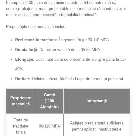
În timp ce 1100 tabla de aluminiu nu este la fel de puternică ca
omologii aliați mai mari, proprietățile sale mecanice răspund nevoilor
multor aplicații care necesită o formabilitate ridicată.
Proprietățile sale mecanice includ:
Rezistență la tracțiune
: În general în jur 90-110 MPA.
Durata forță
: De obicei variază de la 35-55 MPA.
Elongaţie
: Ductilitate bună cu procente de alungire până la 35-
40%.
Duritate
: Relativ scăzut, făcându-l ușor de format și prelucrat.
Gamă
Proprietate
(1100
Importanţă
mecanică
Aluminiu)
Forța de
Asigură o rezistență suficientă
tracțiune
90-110 MPA
pentru aplicații nestructurale
finală