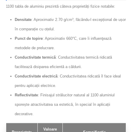
1100 tabla de aluminiu prezintă câteva proprietăți fizice notabile:
Densitate
: Aproximativ 2.70 g/cm³, făcându-l excepțional de ușor
în comparație cu oțelul.
Punct de topire
: Aproximativ 660°C, care îi influenţează
metodele de prelucrare.
Conductivitate termică
: Conductivitatea termică ridicată
facilitează disiparea eficientă a căldurii.
Conductivitate electrică
: Conductivitatea ridicată îl face ideal
pentru aplicații electrice.
Reflectivitate
: Finisajul strălucitor natural al 1100 aluminiul
sporește atractivitatea sa estetică, în special în aplicații
decorative.
Valoare