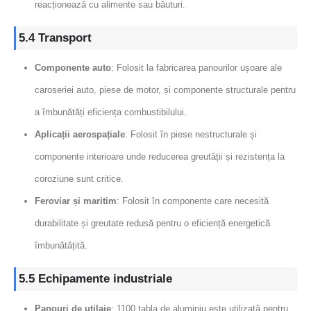
reacționează cu alimente sau băuturi.
5.4 Transport
Componente auto
: Folosit la fabricarea panourilor ușoare ale
caroseriei auto, piese de motor, și componente structurale pentru
a îmbunătăți eficiența combustibilului.
Aplicații aerospațiale
: Folosit în piese nestructurale și
componente interioare unde reducerea greutății și rezistența la
coroziune sunt critice.
Feroviar și maritim
: Folosit în componente care necesită
durabilitate și greutate redusă pentru o eficiență energetică
îmbunătățită.
5.5 Echipamente industriale
Panouri de utilaje
: 1100 tabla de aluminiu este utilizată pentru