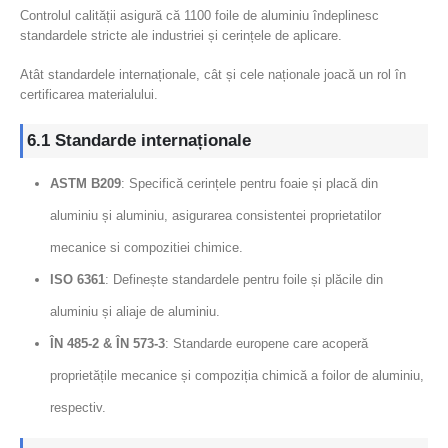
Controlul calității asigură că 1100 foile de aluminiu îndeplinesc
standardele stricte ale industriei și cerințele de aplicare.
Atât standardele internaționale, cât și cele naționale joacă un rol în
certificarea materialului.
6.1 Standarde internaționale
ASTM B209
: Specifică cerințele pentru foaie și placă din
aluminiu și aluminiu, asigurarea consistentei proprietatilor
mecanice si compozitiei chimice.
ISO 6361
: Definește standardele pentru foile și plăcile din
aluminiu și aliaje de aluminiu.
ÎN 485-2 & ÎN 573-3
: Standarde europene care acoperă
proprietățile mecanice și compoziția chimică a foilor de aluminiu,
respectiv.