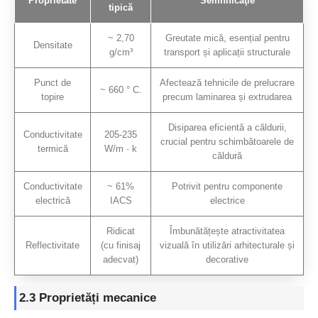
Proprietate
Semnificaţie
tipică
~ 2,70
Greutate mică, esențial pentru
Densitate
g/cm³
transport și aplicații structurale
Punct de
Afectează tehnicile de prelucrare
~ 660 ° C.
topire
precum laminarea și extrudarea
Disiparea eficientă a căldurii,
Conductivitate
205-235
crucial pentru schimbătoarele de
termică
W/m · k
căldură
Conductivitate
~ 61%
Potrivit pentru componente
electrică
IACS
electrice
Ridicat
Îmbunătățește atractivitatea
Reflectivitate
(cu finisaj
vizuală în utilizări arhitecturale și
adecvat)
decorative
2.3 Proprietăți mecanice