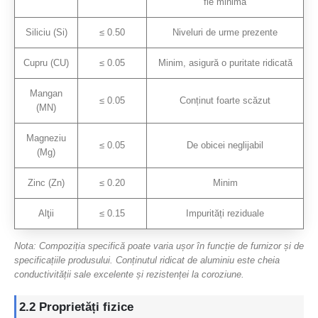
fie minimă
Siliciu (Si)
≤ 0.50
Niveluri de urme prezente
Cupru (CU)
≤ 0.05
Minim, asigură o puritate ridicată
Mangan
≤ 0.05
Conținut foarte scăzut
(MN)
Magneziu
≤ 0.05
De obicei neglijabil
(Mg)
Zinc (Zn)
≤ 0.20
Minim
Alţii
≤ 0.15
Impurități reziduale
Nota: Compoziția specifică poate varia ușor în funcție de furnizor și de
specificațiile produsului. Conținutul ridicat de aluminiu este cheia
conductivității sale excelente și rezistenței la coroziune.
2.2 Proprietăți fizice