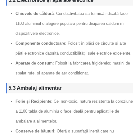
5.2 Electronice și aparate electrice
Chiuvete de căldură
: Conductivitatea sa termică ridicată face
1100 aluminiul o alegere populară pentru disiparea căldurii în
dispozitivele electronice.
Componente conductoare
: Folosit în plăci de circuite și alte
părți electronice datorită conductibilității sale electrice excelente.
Aparate de consum
: Folosit la fabricarea frigiderelor, masini de
spalat rufe, si aparate de aer conditionat.
5.3 Ambalaj alimentar
Folie și Recipiente
: Cel non-toxic, natura rezistenta la coroziune
a 1100 tabla de aluminiu o face ideală pentru aplicațiile de
ambalare a alimentelor.
Conserve de băuturi
: Oferă o suprafață inertă care nu