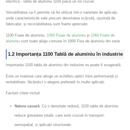
electrice - tabla de aluminiu 1100 joacă un rol crucial.
Versatilitatea sa îi permite să fie utilizat într-o varietate de aplicații,
unde caracteristicile sale precum densitatea scăzută, ușurință de
fabricație, și reciclabilitatea sunt foarte apreciate.
1100 Foaie de aluminiu,
1050 Foaie de aluminiu
şi
1060 Foaie de
aluminiu
sunt toate aliaje comune în 1000 Fișe de aluminiu din serie.
1.2 Importanța 1100 Tablă de aluminiu în industrie
Importanța 1100 tabla de aluminiu din industrie nu poate fi exagerată.
Este un material care atinge un echilibru optim între performanță și
rentabilitate, făcându-l o alegere preferată în multe aplicații.
Factorii cheie includ:
Natura ușoară
: Cu o densitate redusă, 1100 tabla de aluminiu
reduce greutatea totală, care este crucial în transport,
aerospațial, și aplicații structurale.