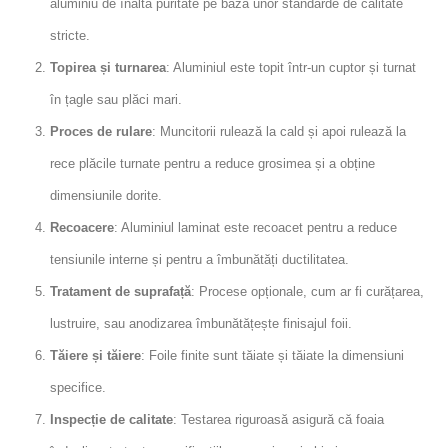
aluminiu de înaltă puritate pe baza unor standarde de calitate
stricte.
Topirea și turnarea
: Aluminiul este topit într-un cuptor și turnat
în țagle sau plăci mari.
Proces de rulare
: Muncitorii rulează la cald și apoi rulează la
rece plăcile turnate pentru a reduce grosimea și a obține
dimensiunile dorite.
Recoacere
: Aluminiul laminat este recoacet pentru a reduce
tensiunile interne și pentru a îmbunătăți ductilitatea.
Tratament de suprafață
: Procese opționale, cum ar fi curățarea,
lustruire, sau anodizarea îmbunătățește finisajul foii.
Tăiere și tăiere
: Foile finite sunt tăiate și tăiate la dimensiuni
specifice.
Inspecție de calitate
: Testarea riguroasă asigură că foaia