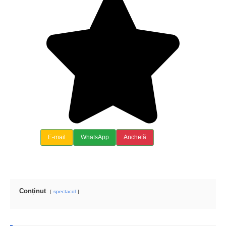
E-mail
WhatsApp
Anchetă
Conținut
spectacol