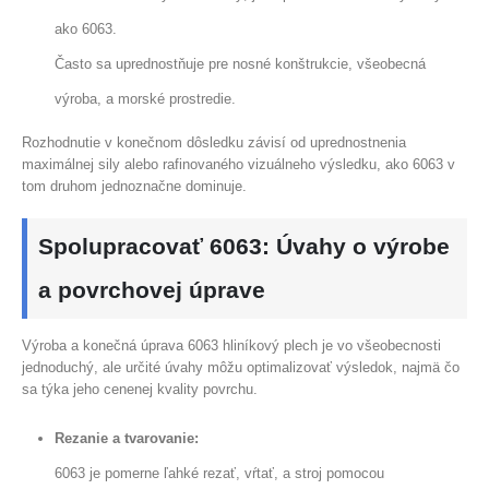
ako 6063.
Často sa uprednostňuje pre nosné konštrukcie, všeobecná
výroba, a morské prostredie.
Rozhodnutie v konečnom dôsledku závisí od uprednostnenia
maximálnej sily alebo rafinovaného vizuálneho výsledku, ako 6063 v
tom druhom jednoznačne dominuje.
Spolupracovať 6063: Úvahy o výrobe
a povrchovej úprave
Výroba a konečná úprava 6063 hliníkový plech je vo všeobecnosti
jednoduchý, ale určité úvahy môžu optimalizovať výsledok, najmä čo
sa týka jeho cenenej kvality povrchu.
Rezanie a tvarovanie:
6063 je pomerne ľahké rezať, vŕtať, a stroj pomocou