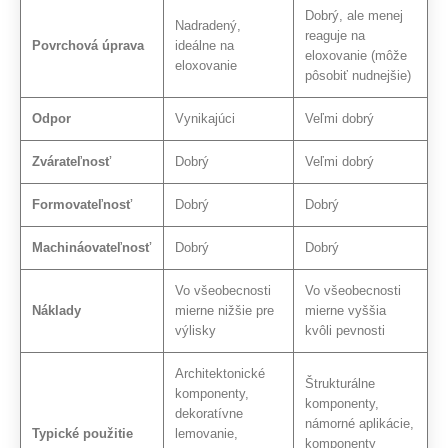
Dobrý, ale menej
Nadradený,
reaguje na
Povrchová úprava
ideálne na
eloxovanie (môže
eloxovanie
pôsobiť nudnejšie)
Odpor
Vynikajúci
Veľmi dobrý
Zvárateľnosť
Dobrý
Veľmi dobrý
Formovateľnosť
Dobrý
Dobrý
Machináovateľnosť
Dobrý
Dobrý
Vo všeobecnosti
Vo všeobecnosti
Náklady
mierne nižšie pre
mierne vyššia
výlisky
kvôli pevnosti
Architektonické
Štrukturálne
komponenty,
komponenty,
dekoratívne
námorné aplikácie,
Typické použitie
lemovanie,
komponenty