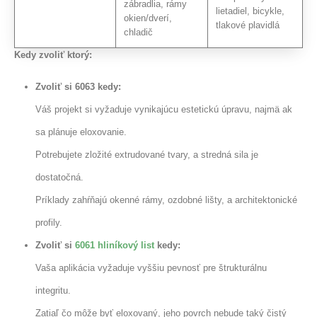
zábradlia, rámy
lietadiel, bicykle,
okien/dverí,
tlakové plavidlá
chladič
Kedy zvoliť ktorý:
Zvoliť si 6063 kedy:
Váš projekt si vyžaduje vynikajúcu estetickú úpravu, najmä ak
sa plánuje eloxovanie.
Potrebujete zložité extrudované tvary, a stredná sila je
dostatočná.
Príklady zahŕňajú okenné rámy, ozdobné lišty, a architektonické
profily.
Zvoliť si
6061 hliníkový list
kedy:
Vaša aplikácia vyžaduje vyššiu pevnosť pre štrukturálnu
integritu.
Zatiaľ čo môže byť eloxovaný, jeho povrch nebude taký čistý