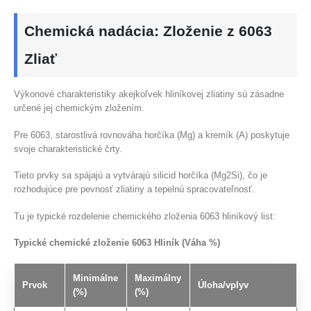
Chemická nadácia: Zloženie z 6063
Zliať
Výkonové charakteristiky akejkoľvek hliníkovej zliatiny sú zásadne
určené jej chemickým zložením.
Pre 6063, starostlivá rovnováha horčíka (Mg) a kremík (A) poskytuje
svoje charakteristické črty.
Tieto prvky sa spájajú a vytvárajú silicid horčíka (Mg2Si), čo je
rozhodujúce pre pevnosť zliatiny a tepelnú spracovateľnosť.
Tu je typické rozdelenie chemického zloženia 6063 hliníkový list:
Typické chemické zloženie 6063 Hliník (Váha %)
Minimálne
Maximálny
Prvok
Úloha/vplyv
(%)
(%)