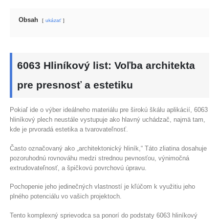
Obsah
ukázať
6063 Hliníkový list: Voľba architekta
pre presnosť a estetiku
Pokiaľ ide o výber ideálneho materiálu pre širokú škálu aplikácií, 6063
hliníkový plech neustále vystupuje ako hlavný uchádzač, najmä tam,
kde je prvoradá estetika a tvarovateľnosť.
Často označovaný ako „architektonický hliník,“ Táto zliatina dosahuje
pozoruhodnú rovnováhu medzi strednou pevnosťou, výnimočná
extrudovateľnosť, a špičkovú povrchovú úpravu.
Pochopenie jeho jedinečných vlastností je kľúčom k využitiu jeho
plného potenciálu vo vašich projektoch.
Tento komplexný sprievodca sa ponorí do podstaty 6063 hliníkový