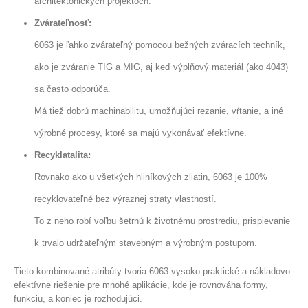
architektonických projektoch.
Zvárateľnosť:
6063 je ľahko zvárateľný pomocou bežných zváracích techník,
ako je zváranie TIG a MIG, aj keď výplňový materiál (ako 4043)
sa často odporúča.
Má tiež dobrú machinabilitu, umožňujúci rezanie, vŕtanie, a iné
výrobné procesy, ktoré sa majú vykonávať efektívne.
Recyklatalita:
Rovnako ako u všetkých hliníkových zliatin, 6063 je 100%
recyklovateľné bez výraznej straty vlastností.
To z neho robí voľbu šetrnú k životnému prostrediu, prispievanie
k trvalo udržateľným stavebným a výrobným postupom.
Tieto kombinované atribúty tvoria 6063 vysoko praktické a nákladovo
efektívne riešenie pre mnohé aplikácie, kde je rovnováha formy,
funkciu, a koniec je rozhodujúci.