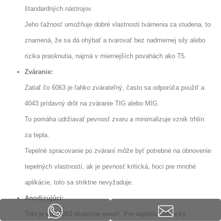
štandardných nástrojov.
Jeho ťažnosť umožňuje dobré vlastnosti tvárnenia za studena, to
znamená, že sa dá ohýbať a tvarovať bez nadmernej sily alebo
rizika prasknutia, najmä v miernejších povahách ako T5.
Zváranie:
Zatiaľ čo 6063 je ľahko zvárateľný, často sa odporúča použiť a
4043 prídavný drôt na zváranie TIG alebo MIG.
To pomáha udržiavať pevnosť zvaru a minimalizuje vznik trhlín
za tepla.
Tepelné spracovanie po zváraní môže byť potrebné na obnovenie
tepelných vlastností, ak je pevnosť kritická, hoci pre mnohé
aplikácie, toto sa striktne nevyžaduje.
Anodizujúci:
Toto je kde 6063 skutočne svietiť. Pre najlepší estetický