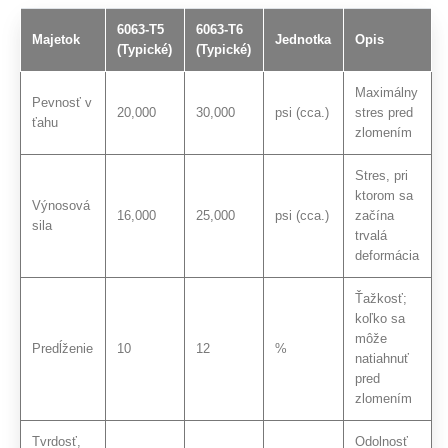
6063-T5
6063-T6
Majetok
Jednotka
Opis
(Typické)
(Typické)
Maximálny
Pevnosť v
20,000
30,000
psi (cca.)
stres pred
ťahu
zlomením
Stres, pri
ktorom sa
Výnosová
16,000
25,000
psi (cca.)
začína
sila
trvalá
deformácia
Ťažkosť;
koľko sa
môže
Predĺženie
10
12
%
natiahnuť
pred
zlomením
Tvrdosť,
Odolnosť