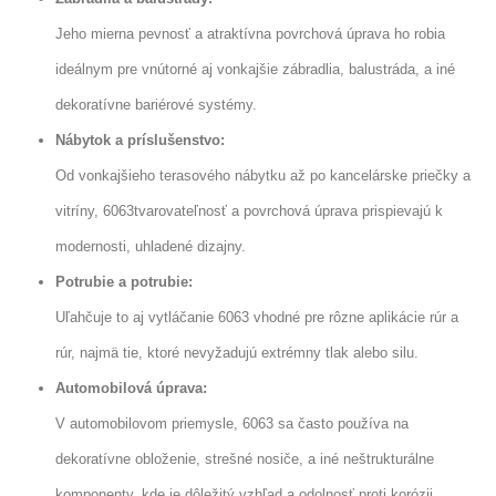
Jeho mierna pevnosť a atraktívna povrchová úprava ho robia
ideálnym pre vnútorné aj vonkajšie zábradlia, balustráda, a iné
dekoratívne bariérové ​​systémy.
Nábytok a príslušenstvo:
Od vonkajšieho terasového nábytku až po kancelárske priečky a
vitríny, 6063tvarovateľnosť a povrchová úprava prispievajú k
modernosti, uhladené dizajny.
Potrubie a potrubie:
Uľahčuje to aj vytláčanie 6063 vhodné pre rôzne aplikácie rúr a
rúr, najmä tie, ktoré nevyžadujú extrémny tlak alebo silu.
Automobilová úprava:
V automobilovom priemysle, 6063 sa často používa na
dekoratívne obloženie, strešné nosiče, a iné neštrukturálne
komponenty, kde je dôležitý vzhľad a odolnosť proti korózii.