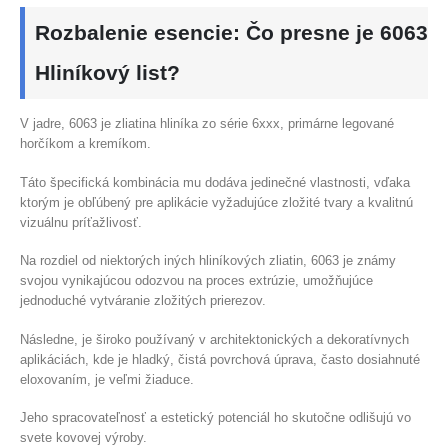
Rozbalenie esencie: Čo presne je 6063
Hliníkový list?
V jadre, 6063 je zliatina hliníka zo série 6xxx, primárne legované
horčíkom a kremíkom.
Táto špecifická kombinácia mu dodáva jedinečné vlastnosti, vďaka
ktorým je obľúbený pre aplikácie vyžadujúce zložité tvary a kvalitnú
vizuálnu príťažlivosť.
Na rozdiel od niektorých iných hliníkových zliatin, 6063 je známy
svojou vynikajúcou odozvou na proces extrúzie, umožňujúce
jednoduché vytváranie zložitých prierezov.
Následne, je široko používaný v architektonických a dekoratívnych
aplikáciách, kde je hladký, čistá povrchová úprava, často dosiahnuté
eloxovaním, je veľmi žiaduce.
Jeho spracovateľnosť a estetický potenciál ho skutočne odlišujú vo
svete kovovej výroby.