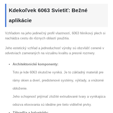
Kdekoľvek 6063 Svietiť: Bežné
aplikácie
Vzhľadom na jeho jedinečný profil vlastností, 6063 hliníkový plech si
nachádza cestu do rôznych oblastí použitia.
Jeho estetický vzhľad a jednoduchosť výroby sú obzvlášť cenené v
odvetviach zameraných na vizuálnu kvalitu a presné rozmery.
Architektonické komponenty:
Toto je kde 6063 skutočne vyniká. Je to základný materiál pre
rámy okien a dverí, predstenové systémy, výklady, a vnútorné
obloženie.
Jeho schopnosť prijímať zložité extrudované tvary a vynikajúca
odozva eloxovania sú ideálne pre tieto viditeľné prvky.
Zábradlia a balustrády: