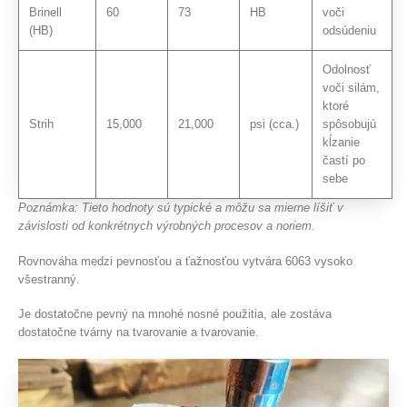
Brinell
60
73
HB
voči
(HB)
odsúdeniu
Odolnosť
voči silám,
ktoré
Strih
15,000
21,000
psi (cca.)
spôsobujú
kĺzanie
častí po
sebe
Poznámka: Tieto hodnoty sú typické a môžu sa mierne líšiť v
závislosti od konkrétnych výrobných procesov a noriem.
Rovnováha medzi pevnosťou a ťažnosťou vytvára 6063 vysoko
všestranný.
Je dostatočne pevný na mnohé nosné použitia, ale zostáva
dostatočne tvárny na tvarovanie a tvarovanie.