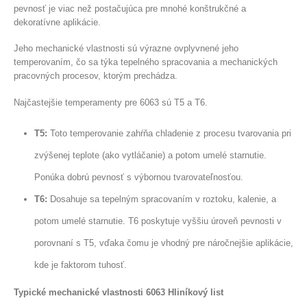
pevnosť je viac než postačujúca pre mnohé konštrukčné a
dekoratívne aplikácie.
Jeho mechanické vlastnosti sú výrazne ovplyvnené jeho
temperovaním, čo sa týka tepelného spracovania a mechanických
pracovných procesov, ktorým prechádza.
Najčastejšie temperamenty pre 6063 sú T5 a T6.
T5:
Toto temperovanie zahŕňa chladenie z procesu tvarovania pri
zvýšenej teplote (ako vytláčanie) a potom umelé starnutie.
Ponúka dobrú pevnosť s výbornou tvarovateľnosťou.
T6:
Dosahuje sa tepelným spracovaním v roztoku, kalenie, a
potom umelé starnutie. T6 poskytuje vyššiu úroveň pevnosti v
porovnaní s T5, vďaka čomu je vhodný pre náročnejšie aplikácie,
kde je faktorom tuhosť.
Typické mechanické vlastnosti 6063 Hliníkový list