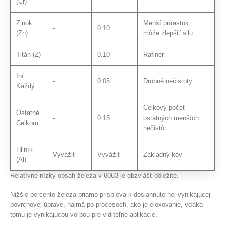
(Cr)
Zinok
Menší prírastok,
-
0.10
(Zn)
môže zlepšiť silu
Titán (Z)
-
0.10
Rafinér
Iní
-
0.05
Drobné nečistoty
Každý
Celkový počet
Ostatné
-
0.15
ostatných menších
Celkom
nečistôt
Hliník
Vyvážiť
Vyvážiť
Základný kov
(Al)
Relatívne nízky obsah železa v 6063 je obzvlášť dôležité.
Nižšie percento železa priamo prispieva k dosiahnuteľnej vynikajúcej
povrchovej úprave, najmä po procesoch, ako je eloxovanie, vďaka
tomu je vynikajúcou voľbou pre viditeľné aplikácie.