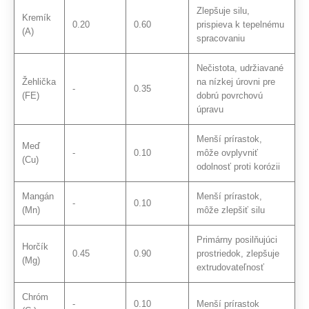
Zlepšuje silu,
Kremík
0.20
0.60
prispieva k tepelnému
(A)
spracovaniu
Nečistota, udržiavané
Žehlička
na nízkej úrovni pre
-
0.35
(FE)
dobrú povrchovú
úpravu
Menší prírastok,
Meď
-
0.10
môže ovplyvniť
(Cu)
odolnosť proti korózii
Mangán
Menší prírastok,
-
0.10
(Mn)
môže zlepšiť silu
Primárny posilňujúci
Horčík
0.45
0.90
prostriedok, zlepšuje
(Mg)
extrudovateľnosť
Chróm
-
0.10
Menší prírastok