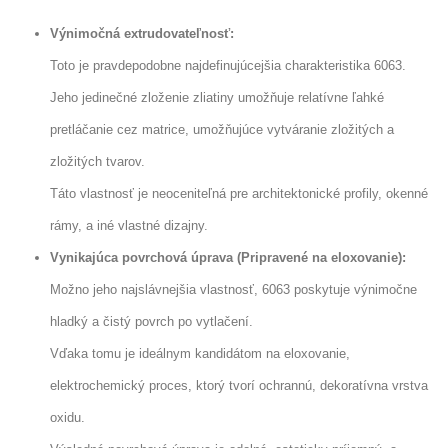
Výnimočná extrudovateľnosť:
Toto je pravdepodobne najdefinujúcejšia charakteristika 6063.
Jeho jedinečné zloženie zliatiny umožňuje relatívne ľahké
pretláčanie cez matrice, umožňujúce vytváranie zložitých a
zložitých tvarov.
Táto vlastnosť je neoceniteľná pre architektonické profily, okenné
rámy, a iné vlastné dizajny.
Vynikajúca povrchová úprava (Pripravené na eloxovanie):
Možno jeho najslávnejšia vlastnosť, 6063 poskytuje výnimočne
hladký a čistý povrch po vytlačení.
Vďaka tomu je ideálnym kandidátom na eloxovanie,
elektrochemický proces, ktorý tvorí ochrannú, dekoratívna vrstva
oxidu.