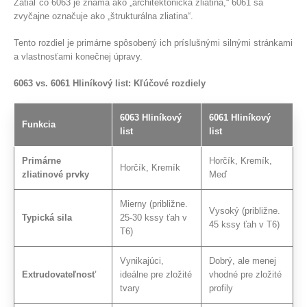
Zatiaľ čo 6063 je známa ako „architektonická zliatina,“ 6061 sa
zvyčajne označuje ako „štrukturálna zliatina“.
Tento rozdiel je primárne spôsobený ich príslušnými silnými stránkami
a vlastnosťami konečnej úpravy.
6063 vs. 6061 Hliníkový list: Kľúčové rozdiely
6063 Hliníkový
6061 Hliníkový
Funkcia
list
list
Primárne
Horčík, Kremík,
Horčík, Kremík
zliatinové prvky
Meď
Mierny (približne.
Vysoký (približne.
Typická sila
25-30 kssy ťah v
45 kssy ťah v T6)
T6)
Vynikajúci,
Dobrý, ale menej
Extrudovateľnosť
ideálne pre zložité
vhodné pre zložité
tvary
profily