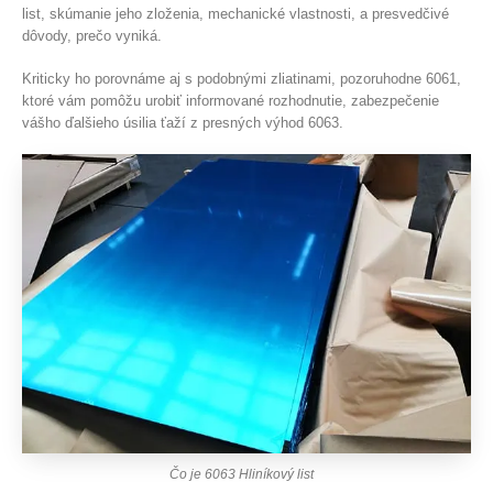
list, skúmanie jeho zloženia, mechanické vlastnosti, a presvedčivé
dôvody, prečo vyniká.
Kriticky ho porovnáme aj s podobnými zliatinami, pozoruhodne 6061,
ktoré vám pomôžu urobiť informované rozhodnutie, zabezpečenie
vášho ďalšieho úsilia ťaží z presných výhod 6063.
Čo je 6063 Hliníkový list