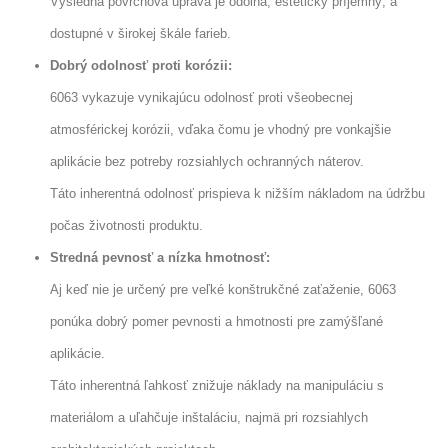
Výsledná povrchová úprava je odolná, esteticky príjemný, a
dostupné v širokej škále farieb.
Dobrý odolnosť proti korózii:
6063 vykazuje vynikajúcu odolnosť proti všeobecnej
atmosférickej korózii, vďaka čomu je vhodný pre vonkajšie
aplikácie bez potreby rozsiahlych ochranných náterov.
Táto inherentná odolnosť prispieva k nižším nákladom na údržbu
počas životnosti produktu.
Stredná pevnosť a nízka hmotnosť:
Aj keď nie je určený pre veľké konštrukčné zaťaženie, 6063
ponúka dobrý pomer pevnosti a hmotnosti pre zamýšľané
aplikácie.
Táto inherentná ľahkosť znižuje náklady na manipuláciu s
materiálom a uľahčuje inštaláciu, najmä pri rozsiahlych