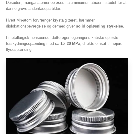
Desuden, manganatomer opløses i aluminiumsmatrixen i stedet for at
danne grove andenfasepartikler.
Hvert Mn-atom forvrænger krystalgitteret, hæmmer
dislokationsbevægelse og dermed giver
solid opløsning styrkelse
.
I metallurgisk henseende, dette øger legeringens kritiske opløste
forskydningsspænding med ca
15–20 MPa
, direkte omsat til højere
flydespænding.