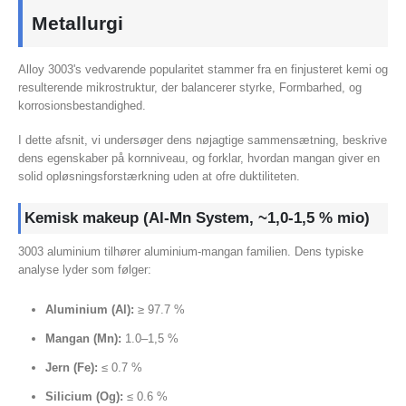
Metallurgi
Alloy 3003's vedvarende popularitet stammer fra en finjusteret kemi og
resulterende mikrostruktur, der balancerer styrke, Formbarhed, og
korrosionsbestandighed.
I dette afsnit, vi undersøger dens nøjagtige sammensætning, beskrive
dens egenskaber på kornniveau, og forklar, hvordan mangan giver en
solid opløsningsforstærkning uden at ofre duktiliteten.
Kemisk makeup (Al-Mn System, ~1,0-1,5 % mio)
3003 aluminium tilhører aluminium-mangan familien. Dens typiske
analyse lyder som følger:
Aluminium (Al):
≥ 97.7 %
Mangan (Mn):
1.0–1,5 %
Jern (Fe):
≤ 0.7 %
Silicium (Og):
≤ 0.6 %