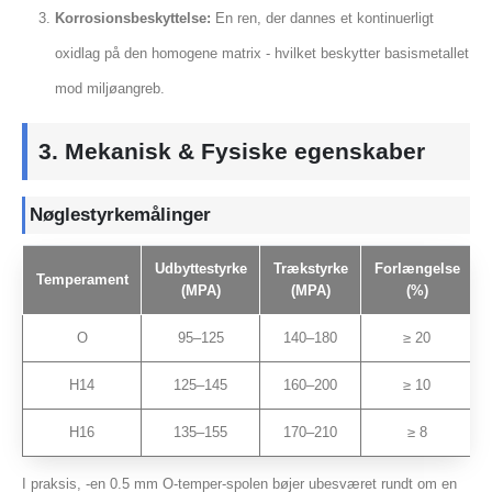
Korrosionsbeskyttelse:
En ren, der dannes et kontinuerligt
oxidlag på den homogene matrix - hvilket beskytter basismetallet
mod miljøangreb.
3. Mekanisk & Fysiske egenskaber
Nøglestyrkemålinger
Udbyttestyrke
Trækstyrke
Forlængelse
Temperament
(MPA)
(MPA)
(%)
O
95–125
140–180
≥ 20
H14
125–145
160–200
≥ 10
H16
135–155
170–210
≥ 8
I praksis, -en 0.5 mm O-temper-spolen bøjer ubesværet rundt om en