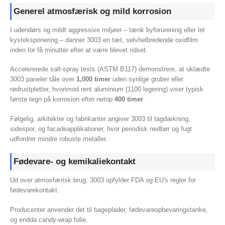
Generel atmosfærisk og mild korrosion
I udendørs og mildt aggressive miljøer – tænk byforurening eller let
kysteksponering – danner 3003 en tæt, selvhelbredende oxidfilm
inden for få minutter efter at være blevet ridset.
Accelererede salt-spray tests (ASTM B117) demonstrere, at uklædte
3003 paneler tåle over
1,000 timer
uden synlige gruber eller
rødrustpletter, hvorimod rent aluminium (1100 legering) viser typisk
første tegn på korrosion efter netop
400 timer
.
Følgelig, arkitekter og fabrikanter angiver 3003 til tagdækning,
sidespor, og facadeapplikationer, hvor periodisk nedbør og fugt
udfordrer mindre robuste metaller.
Fødevare- og kemikaliekontakt
Ud over atmosfærisk brug, 3003 opfylder FDA og EU's regler for
fødevarekontakt.
Producenter anvender det til bageplader, fødevareopbevaringstanke,
og endda candy-wrap folie.