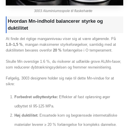
3003 Aluminiumsspole til flaskehætte
Hvordan Mn-indhold balancerer styrke og
duktilitet
At finde det rigtige manganniveau viser sig at være afgørende. På
1.0–1,5 %
, mangan maksimerer styrkeforøgelser, samtidig med at
duktiliteten bevares ovenfor
20 %
forlængelse i O temperament.
Skulle Mn overstige 1.6 %, du risikerer at udfælde grove Al₆Mn-faser,
som reducerer dybtrækningsydelsen og fremmer revneinitiering.
Følgelig, 3003 designere holder sig nøje til dette Mn-vindue for at
sikre:
Forbedret udbyttestyrke:
Effekter af fast opløsning øger
udbyttet til 95-125 MPa.
Høj duktilitet:
Ensartede korn og begrænsede intermetalliske
materialer leverer ≥ 20 % forlængelse for kompleks dannelse.