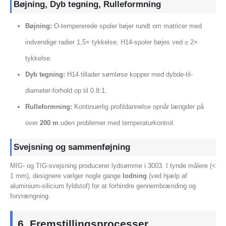
Bøjning, Dyb tegning, Rulleformning
Bøjning:
O-tempererede spoler bøjer rundt om matricer med
indvendige radier 1,5× tykkelse; H14-spoler bøjes ved ≥ 2×
tykkelse.
Dyb tegning:
H14 tillader sømløse kopper med dybde-til-
diameter-forhold op til 0.8:1.
Rulleformning:
Kontinuerlig profildannelse opnår længder på
over
200 m
uden problemer med temperaturkontrol.
Svejsning og sammenføjning
MIG- og TIG-svejsning producerer lydsømme i 3003. I tynde målere (<
1 mm), designere vælger nogle gange
lodning
(ved hjælp af
aluminium-silicium fyldstof) for at forhindre gennembrænding og
forvrængning.
6. Fremstillingsprocesser