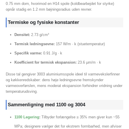
0.75 mm dorn, hvorimod en H14 spole (koldbearbejdet for styrke)
opnår stadig en 1.2 mm bøjningsradius uden revner.
Termiske og fysiske konstanter
Densitet:
2.73 g/cm³
Termisk ledningsevne:
157 W/m · k (stuetemperatur)
Specifik varme:
0.91 J/g · k
Koefficient for termisk ekspansion:
23.6 µm/m · k
Disse tal gengiver 3003 aluminiumsspole ideel til varmevekslerfinner
og køkkenredskaber: dens høje ledningsevne fremskynder
varmeoverførslen, mens moderat ekspansion forhindrer vridning under
temperaturudsving.
Sammenligning med 1100 og 3004
1100 Legering
:
Tilbyder forlængelse ≥ 35% men giver kun ~55
MPa; designere vælger det for ekstrem formbarhed, men afviser