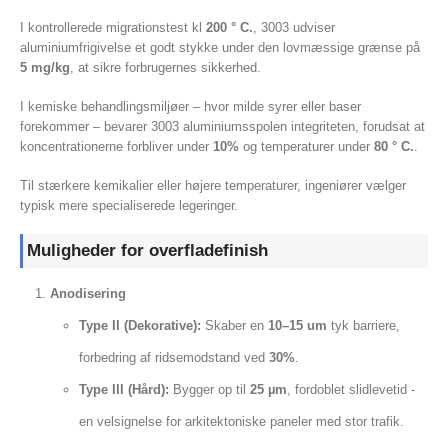
I kontrollerede migrationstest kl
200 ° C.
, 3003 udviser
aluminiumfrigivelse et godt stykke under den lovmæssige grænse på
5 mg/kg
, at sikre forbrugernes sikkerhed.
I kemiske behandlingsmiljøer – hvor milde syrer eller baser
forekommer – bevarer 3003 aluminiumsspolen integriteten, forudsat at
koncentrationerne forbliver under
10%
og temperaturer under
80 ° C.
.
Til stærkere kemikalier eller højere temperaturer, ingeniører vælger
typisk mere specialiserede legeringer.
Muligheder for overfladefinish
Anodisering
Type II (Dekorative):
Skaber en
10–15 um
tyk barriere,
forbedring af ridsemodstand ved
30%
.
Type III (Hård):
Bygger op til
25 µm
, fordoblet slidlevetid -
en velsignelse for arkitektoniske paneler med stor trafik.