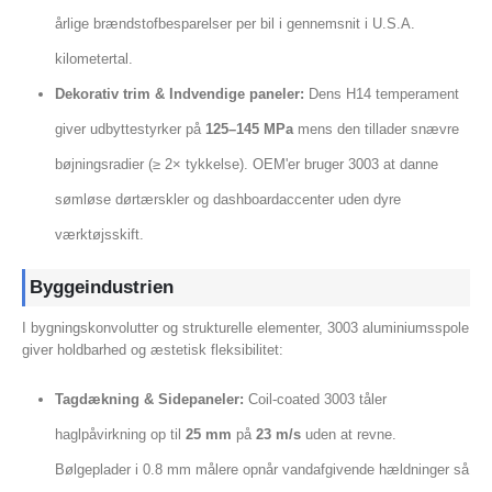
årlige brændstofbesparelser per bil i gennemsnit i U.S.A.
kilometertal.
Dekorativ trim & Indvendige paneler:
Dens H14 temperament
giver udbyttestyrker på
125–145 MPa
mens den tillader snævre
bøjningsradier (≥ 2× tykkelse). OEM'er bruger 3003 at danne
sømløse dørtærskler og dashboardaccenter uden dyre
værktøjsskift.
Byggeindustrien
I bygningskonvolutter og strukturelle elementer, 3003 aluminiumsspole
giver holdbarhed og æstetisk fleksibilitet:
Tagdækning & Sidepaneler:
Coil-coated 3003 tåler
haglpåvirkning op til
25 mm
på
23 m/s
uden at revne.
Bølgeplader i 0.8 mm målere opnår vandafgivende hældninger så