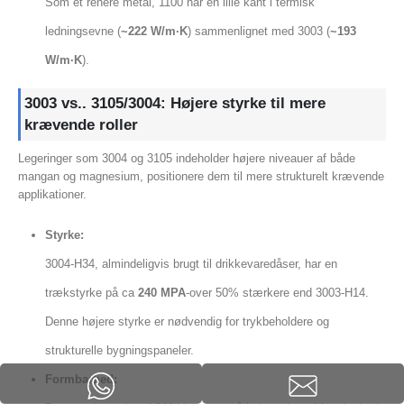
Som et renere metal, 1100 har en lille kant i termisk
ledningsevne (
~222 W/m·K
) sammenlignet med 3003 (
~193
W/m·K
).
3003 vs.. 3105/3004: Højere styrke til mere
krævende roller
Legeringer som 3004 og 3105 indeholder højere niveauer af både
mangan og magnesium, positionere dem til mere strukturelt krævende
applikationer.
Styrke:
3004-H34, almindeligvis brugt til drikkevaredåser, har en
trækstyrke på ca
240 MPA
-over 50% stærkere end 3003-H14.
Denne højere styrke er nødvendig for trykbeholdere og
strukturelle bygningspaneler.
Formbarhed: