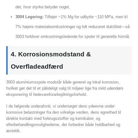
det, hvor styrke betyder noget.
3004 Legering:
Tilføjer ~1% Mg for udbytte ~110 MPa, men kl
7% højere materialeomkostninger og lidt reduceret duktilitet—så
3003 forbliver omkostningsledende for spoler til generelle formål.
4. Korrosionsmodstand &
Overfladeadfærd
3003 aluminiumsspole modstår både generel og lokal korrosion,
hvilket gør det til et pålideligt valg til miljøer lige fra mild udendørs
eksponering til fødevareforarbejdningsforhold.
I de følgende underafsnit, vi undersøger dens ydeevne under
korrosive belastninger fra den virkelige verden, dens egnethed til
direkte kontakt med forbrugsstoffer og kemikalier, og
efterbehandlingsmulighederne, der forbedrer både holdbarhed og
æstetik.