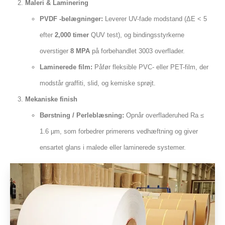
Maleri & Laminering
PVDF -belægninger:
Leverer UV-fade modstand (ΔE < 5
efter
2,000 timer
QUV test), og bindingsstyrkerne
overstiger
8 MPA
på forbehandlet 3003 overflader.
Laminerede film:
Påfør fleksible PVC- eller PET-film, der
modstår graffiti, slid, og kemiske sprøjt.
Mekaniske finish
Børstning / Perleblæsning:
Opnår overfladeruhed Ra ≤
1.6 µm, som forbedrer primerens vedhæftning og giver
ensartet glans i malede eller laminerede systemer.