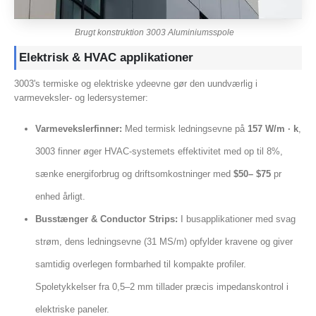
Brugt konstruktion 3003 Aluminiumsspole
Elektrisk & HVAC applikationer
3003's termiske og elektriske ydeevne gør den uundværlig i
varmeveksler- og ledersystemer:
Varmevekslerfinner:
Med termisk ledningsevne på
157 W/m · k
,
3003 finner øger HVAC-systemets effektivitet med op til 8%,
sænke energiforbrug og driftsomkostninger med
$50– $75
pr
enhed årligt.
Busstænger & Conductor Strips:
I busapplikationer med svag
strøm, dens ledningsevne (31 MS/m) opfylder kravene og giver
samtidig overlegen formbarhed til kompakte profiler.
Spoletykkelser fra 0,5–2 mm tillader præcis impedanskontrol i
elektriske paneler.