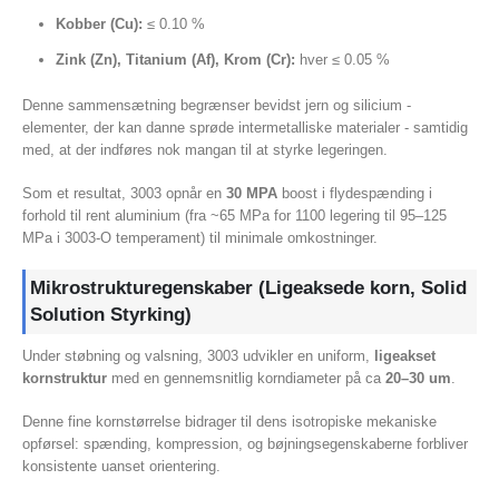
Kobber (Cu):
≤ 0.10 %
Zink (Zn), Titanium (Af), Krom (Cr):
hver ≤ 0.05 %
Denne sammensætning begrænser bevidst jern og silicium -
elementer, der kan danne sprøde intermetalliske materialer - samtidig
med, at der indføres nok mangan til at styrke legeringen.
Som et resultat, 3003 opnår en
30 MPA
boost i flydespænding i
forhold til rent aluminium (fra ~65 MPa for 1100 legering til 95–125
MPa i 3003-O temperament) til minimale omkostninger.
Mikrostrukturegenskaber (Ligeaksede korn, Solid
Solution Styrking)
Under støbning og valsning, 3003 udvikler en uniform,
ligeakset
kornstruktur
med en gennemsnitlig korndiameter på ca
20–30 um
.
Denne fine kornstørrelse bidrager til dens isotropiske mekaniske
opførsel: spænding, kompression, og bøjningsegenskaberne forbliver
konsistente uanset orientering.