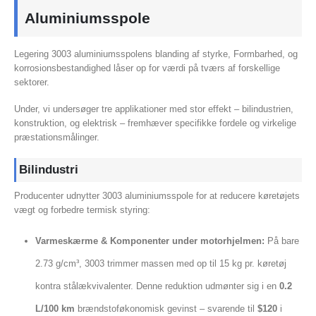
Aluminiumsspole
Legering 3003 aluminiumsspolens blanding af styrke, Formbarhed, og
korrosionsbestandighed låser op for værdi på tværs af forskellige
sektorer.
Under, vi undersøger tre applikationer med stor effekt – bilindustrien,
konstruktion, og elektrisk – fremhæver specifikke fordele og virkelige
præstationsmålinger.
Bilindustri
Producenter udnytter 3003 aluminiumsspole for at reducere køretøjets
vægt og forbedre termisk styring:
Varmeskærme & Komponenter under motorhjelmen:
På bare
2.73 g/cm³, 3003 trimmer massen med op til 15 kg pr. køretøj
kontra stålækvivalenter. Denne reduktion udmønter sig i en
0.2
L/100 km
brændstoføkonomisk gevinst – svarende til
$120
i