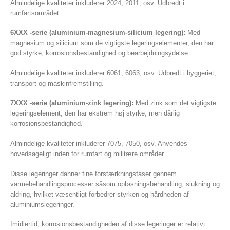
Almindelige kvaliteter inkluderer 2024, 2011, osv. Udbredt i
rumfartsområdet.
6XXX -serie (aluminium-magnesium-silicium legering):
Med
magnesium og silicium som de vigtigste legeringselementer, den har
god styrke, korrosionsbestandighed og bearbejdningsydelse.
Almindelige kvaliteter inkluderer 6061, 6063, osv. Udbredt i byggeriet,
transport og maskinfremstilling.
7XXX -serie (aluminium-zink legering):
Med zink som det vigtigste
legeringselement, den har ekstrem høj styrke, men dårlig
korrosionsbestandighed.
Almindelige kvaliteter inkluderer 7075, 7050, osv. Anvendes
hovedsageligt inden for rumfart og militære områder.
Disse legeringer danner fine forstærkningsfaser gennem
varmebehandlingsprocesser såsom opløsningsbehandling, slukning og
aldring, hvilket væsentligt forbedrer styrken og hårdheden af ​​
aluminiumslegeringer.
Imidlertid, korrosionsbestandigheden af ​​disse legeringer er relativt