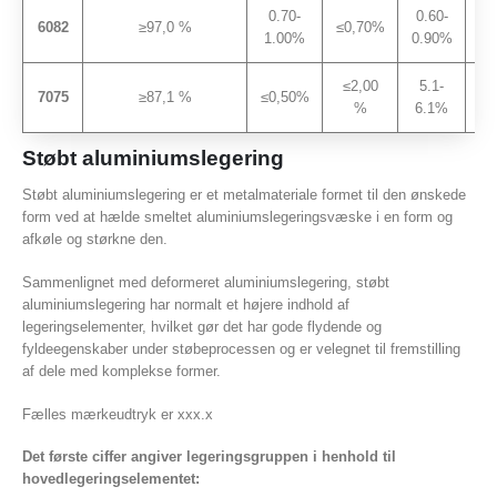
0.70-
0.60-
6082
≥97,0 %
≤0,70%
≤0
1.00%
0.90%
≤2,00
5.1-
7075
≥87,1 %
≤0,50%
≤0
%
6.1%
Støbt aluminiumslegering
Støbt aluminiumslegering er et metalmateriale formet til den ønskede
form ved at hælde smeltet aluminiumslegeringsvæske i en form og
afkøle og størkne den.
Sammenlignet med deformeret aluminiumslegering, støbt
aluminiumslegering har normalt et højere indhold af
legeringselementer, hvilket gør det har gode flydende og
fyldeegenskaber under støbeprocessen og er velegnet til fremstilling
af dele med komplekse former.
Fælles mærkeudtryk er xxx.x
Det første ciffer angiver legeringsgruppen i henhold til
hovedlegeringselementet: