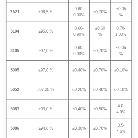
0.60-
≤0,05
3A21
≥98,5 %
≤0,70%
0.90%
%
0.60-
≤0,60
0.70-
3104
≥95,0 %
0.90%
%
1.00%
0.60-
≤0,05
3105
≥97,0 %
≤0,70%
0.90%
%
1
5005
≥97,0 %
≤0,40%
≤0,70%
≤0,10%
0
5052
≥97,25 %
≤0,25%
≤0,40%
≤0,10%
0
4.0-
5083
≥93,0 %
≤0,40%
≤0,50%
4.9%
0
3.5-
5086
≥94,0 %
≤0,30%
≤0,70%
4.5%
0