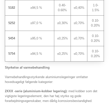
0.40-
1.0-
5182
≥94,5 %
≤0,40%
0.60%
1.5%
0
0.10-
5252
≥97,0 %
≤0,30%
≤0,70%
0.20%
0
0.10-
5454
≥95,0 %
≤0,25%
≤0,70%
0.20%
0.10-
5754
≥94,5 %
≤0,25%
≤0,70%
0.20%
Styrkelse af varmebehandling
Varmebehandlingsstyrkende aluminiumslegeringer omfatter
hovedsageligt følgende kategorier:
2XXX -serie (aluminium-kobber legering):
med kobber som det
vigtigste legeringselement, den har høj styrke og gode
forarbejdningsegenskaber, men dårlig korrosionsbestandighed.