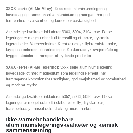
3XXX -serie (Al-Mn Alloy):
3xxx serie aluminiumslegering,
hovedsageligt sammensat af aluminium og mangan, har god
formbarhed, svejsbarhed og korrosionsbestandighed.
Almindelige kvaliteter inkluderer 3003, 3004, 3104, osv. Disse
legeringer er meget udbredt til fremstilling af tanke, tryktanke,
lagerenheder, Varmevekslere, Kemisk udstyr, flybrændstoftanke,
kryogene enheder, olierørledninger, Køkkenudstyr, svejsetråde og
byggematerialer til transport af flydende produkter.
5XXX -serie (Al-Mg legering):
5xxx serie aluminiumslegering,
hovedsageligt med magnesium som legeringselement, har
fremragende korrosionsbestandighed, god svejsbarhed og formbarhed,
og moderat styrke.
Almindelige kvaliteter inkluderer 5052, 5083, 5086, osv. Disse
legeringer er meget udbredt i skibe, biler, fly, Trykfartøjer,
transportudstyr, missil dele, dæk og andre marker.
Ikke-varmebehandlebare
aluminiumslegeringskvaliteter og kemisk
sammensætning