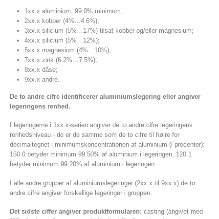
1xx.x aluminium, 99.0% minimum;
2xx.x kobber (4%…4.6%);
3xx.x silicium (5%…17%) tilsat kobber og/eller magnesium;
4xx.x silicium (5%…12%);
5xx.x magnesium (4%…10%);
7xx.x zink (6.2%…7.5%);
8xx.x dåse;
9xx.x andre.
De to andre cifre identificerer aluminiumslegering eller angiver
legeringens renhed.
I legeringerne i 1xx.x-serien angiver de to andre cifre legeringens
renhedsniveau - de er de samme som de to cifre til højre for
decimaltegnet i minimumskoncentrationen af ​​aluminium (i procenter):
150.0 betyder minimum 99.50% af aluminium i legeringen, 120.1
betyder minimum 99.20% af aluminium i legeringen.
I alle andre grupper af aluminiumslegeringer (2xx.x til 9xx.x) de to
andre cifre angiver forskellige legeringer i gruppen.
Det sidste ciffer angiver produktformularen:
casting (angivet med