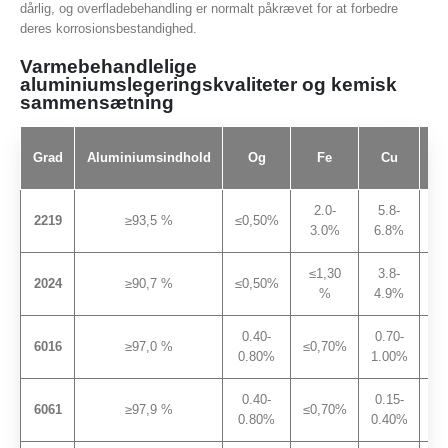
dårlig, og overfladebehandling er normalt påkrævet for at forbedre
deres korrosionsbestandighed.
Varmebehandlelige
aluminiumslegeringskvaliteter og kemisk
sammensætning
Grad
Aluminiumsindhold
Og
Fe
Cu
2.0-
5.8-
2219
≥93,5 %
≤0,50%
≤0
3.0%
6.8%
≤1,30
3.8-
2024
≥90,7 %
≤0,50%
≤0
%
4.9%
0.40-
0.70-
6016
≥97,0 %
≤0,70%
≤0
0.80%
1.00%
0.40-
0.15-
6061
≥97,9 %
≤0,70%
≤0
0.80%
0.40%