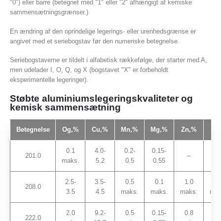
"0") eller barre (betegnet med "1" eller "2" afhængigt af kemiske
sammensætningsgrænser.)
En ændring af den oprindelige legerings- eller urenhedsgrænse er
angivet med et seriebogstav før den numeriske betegnelse.
Seriebogstaverne er tildelt i alfabetisk rækkefølge, der starter med A,
men udelader I, O, Q, og X (bogstavet "X" er forbeholdt
eksperimentelle legeringer).
Støbte aluminiumslegeringskvaliteter og
kemisk sammensætning
Betegnelse
Og,
%
Cu,
%
Mn,
%
Mg,
%
Zn,
%
Af,
0.1
4.0-
0.2-
0.15-
0.1
201.0
–
maks.
5.2
0.5
0.55
0.
2.5-
3.5-
0.5
0.1
1.0
0.
208.0
3.5
4.5
maks.
maks.
maks.
mak
2.0
9.2-
0.5
0.15-
0.8
0.
222.0