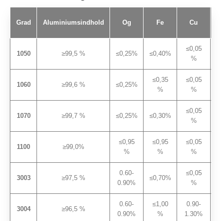
Grad
Aluminiumsindhold
Og
Fe
Cu
≤0,05
≤
1050
≥99,5 %
≤0,25%
≤0,40%
%
≤0,35
≤0,05
≤
1060
≥99,6 %
≤0,25%
%
%
≤0,05
≤
1070
≥99,7 %
≤0,25%
≤0,30%
%
≤0,95
≤0,95
≤0,05
≤
1100
≥99,0%
%
%
%
0.60-
≤0,05
3003
≥97,5 %
≤0,70%
0.90%
%
0.60-
≤1,00
0.90-
3004
≥96,5 %
0.90%
%
1.30%