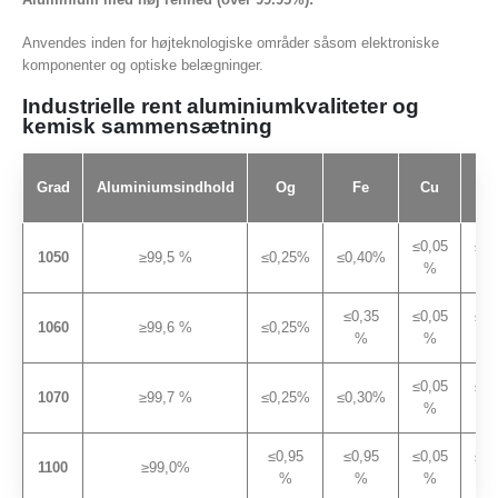
Anvendes inden for højteknologiske områder såsom elektroniske
komponenter og optiske belægninger.
Industrielle rent aluminiumkvaliteter og
kemisk sammensætning
Grad
Aluminiumsindhold
Og
Fe
Cu
M
≤0,05
≤0,
1050
≥99,5 %
≤0,25%
≤0,40%
%
≤0,35
≤0,05
≤0,
1060
≥99,6 %
≤0,25%
%
%
≤0,05
≤0,
1070
≥99,7 %
≤0,25%
≤0,30%
%
≤0,95
≤0,95
≤0,05
≤0,
1100
≥99,0%
%
%
%