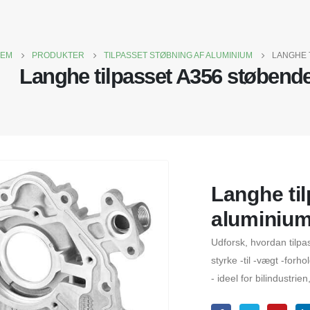
JEM
PRODUKTER
TILPASSET STØBNING AF ALUMINIUM
LANGHE 
Langhe tilpasset A356 støbend
Langhe ti
aluminium
Udforsk, hvordan tilp
styrke -til -vægt -for
- ideel for bilindustrie