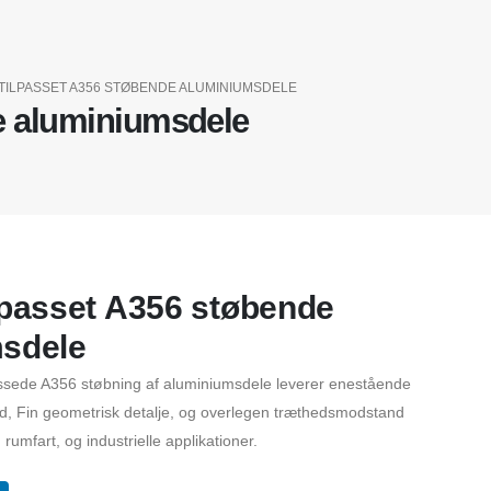
TILPASSET A356 STØBENDE ALUMINIUMSDELE
e aluminiumsdele
lpasset A356 støbende
sdele
assede A356 støbning af aluminiumsdele leverer enestående
hold, Fin geometrisk detalje, og overlegen træthedsmodstand
n, rumfart, og industrielle applikationer.