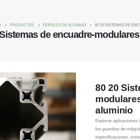
R
PRODUCTOS
PERFILES DE ALUMINIO
80 20 SISTEMAS DE EN
 Sistemas de encuadre-modulares 
80 20 Sis
modulares
aluminio
Explorar aplicaciones 
los guardias de máquin
especificaciones, cons