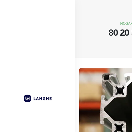
HOGA
80 20