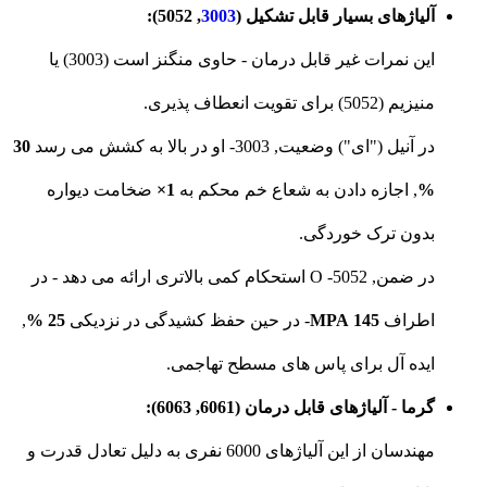
آلیاژهای بسیار قابل تشکیل (
3003
, 5052):
این نمرات غیر قابل درمان - حاوی منگنز است (3003) یا
منیزیم (5052) برای تقویت انعطاف پذیری.
در آنیل ("ای") وضعیت, 3003‑ او در بالا به کشش می رسد
30
%
, اجازه دادن به شعاع خم محکم به
1×
ضخامت دیواره
بدون ترک خوردگی.
در ضمن, 5052‑ O استحکام کمی بالاتری ارائه می دهد - در
اطراف
145 MPA
- در حین حفظ کشیدگی در نزدیکی
25 %
,
ایده آل برای پاس های مسطح تهاجمی.
گرما - آلیاژهای قابل درمان (6061, 6063):
مهندسان از این آلیاژهای 6000 نفری به دلیل تعادل قدرت و