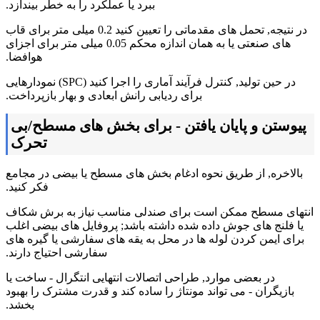
ببرد یا عملکرد را به خطر بیندازد.
در نتیجه, تحمل های مقدماتی را تعیین کنید 0.2 میلی متر برای قاب
های صنعتی یا به همان اندازه محکم 0.05 میلی متر برای اجزای
هوافضا.
در حین تولید, کنترل فرآیند آماری را اجرا کنید (SPC) نمودارهایی
برای ردیابی رانش ابعادی و بهار بازپرداخت.
پیوستن و پایان یافتن - برای بخش های مسطح/بی
تحرک
بالاخره, از طریق نحوه ادغام بخش های مسطح یا بیضی در مجامع
فکر کنید.
انتهای مسطح ممکن است برای صندلی مناسب نیاز به برش شکاف
یا فلنج های جوش داده شده داشته باشد; پروفایل های بیضی اغلب
برای ایمن کردن لوله ها در محل به یقه های سفارشی یا گیره های
سفارشی احتیاج دارند.
در بعضی موارد, طراحی اتصالات انتهایی انتگرال - ساخت یا
بازیگران - می تواند مونتاژ را ساده کند و قدرت مشترک را بهبود
بخشد.