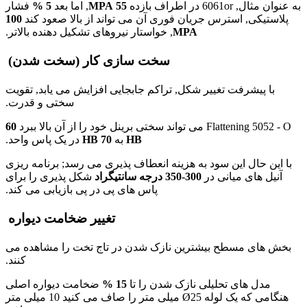
به عنوان مثال, 6061or در اطراف بازده
55 MPA
, اما بعد
5 %
فشار
پلاستیکی, استرس جریان فوری آن می تواند از بالا صعود کند
100
MPA
, خواستار نیروهای تشکیل دهنده بالاتر.
سخت سازی کار (سخت شدن)
با پیشرفت تغییر شکل, تراکم جابجایی افزایش می یابد, تقویت
سختی و قدرت.
Flattening 5052 - O می تواند سختی برینل خود را از آن بالا ببرد
60
HB
به
70 HB
در یک پاس واحد.
با این حال این سود به هزینه انعطاف پذیری می رسد; برنامه ریزی
آنیل های میانی در
300-350 درجه سانتیگراد
شکل پذیری را برای
پاس های پی در پی بازیابی می کند.
تغییر ضخامت دیواره
بخش های مسطح بیشترین نازک شدن در تاج تخت را مشاهده می
کنند.
مدل های تحلیلی نازک شدن را تا
15 %
ضخامت دیواره اصلی
هنگامی که یک لوله Ø25 میلی متر را صاف می کنید 10 میلی متر