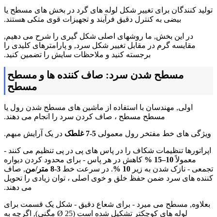
تولید کنندگان برای تغییر شکل لوله های گرد در بخش های مسطح یا
بیضی به کنترل دقیق فرآیند و تجهیزات قوی متکی هستند.
در این بخش, ما روشهای اصلی شکل گیری را شرح می دهیم,
مقایسه گرم در مقابل تغییر شکل سرد, و پارامترهای کلیدی را
برجسته کنید و ملاحظات سایش را تضمین کنید.
مسطح شدن سرد: صاف کننده ها و مسطح
مسطح
اولی, مهندسان با استفاده از ماشین های مسطح شدن رول یا
مسطح مسطح ، صاف کردن سرد را انجام می دهند.
ویژگی های خط مفتخر رول معمولی
5-7 غلطک
در یک آرایش مبهم.
اپراتورها تنظیمات شکاف را در پاس های پی در پی تنظیم می کنند -
معمولاً
10–15 %
کاهش در هر پاس - برای محدود کردن دیواره
تجمعی - نازک شدن به زیر
10 %
. در سرعت خط
3-8 متر/من
, صاف
کننده های سرد ضمن حفظ خلق و خوی اصلی ، توان زیادی را تحویل
می دهند.
بعلاوه, مسطح می میرد - برای شعاع دقیق - شکل یک قسمت برای
لوله های کوچکتر تشکیل شده است (Ø 25 مگنی), اگرچه به