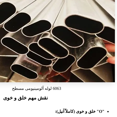
6063 لوله آلومینیومی مسطح
نقش مهم خلق و خوی
"O" خلق و خوی (کاملاً آنیل):