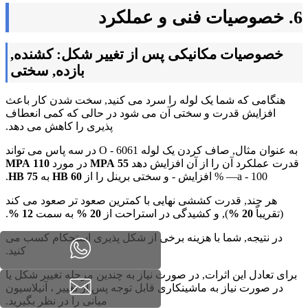
6. خصوصیات فنی و عملکرد
خصوصیات مکانیکی پس از تغییر شکل: کشنده,
بازده, سختی
هنگامی که شما یک لوله را سرد می کنید, سخت شدن کار باعث
افزایش قدرت و سختی آن می شود در حالی که کمی انعطاف
پذیری را کاهش می دهد.
به عنوان مثال, صاف کردن یک لوله 6061 - O در سه پاس می تواند
قدرت عملکرد آن را از آن افزایش دهد
55 MPA
در مورد
110 MPA
—a - 100 % افزایش - و سختی برینل را از
60 HB
به
75 HB
.
هر چند, قدرت کششی نهایی با کمترین صعود تر صعود می کند
(تقریباً
20 %
), و کشیدگی در استراحت از
20 %
به سمت
12 %
.
در نتیجه, شما با هزینه برخی از شکل پذیری استحکام کسب می
کنید.
برای تعادل این اثرات, در صورت نیاز به چندین مرحله تغییر شکل یا
در صورت نیاز به ماشینکاری قابل توجه پس از تغییر ، آنیلاسیون
میانی را در نظر بگیرید.