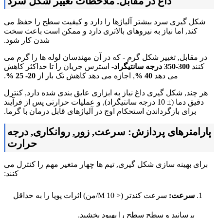
داغ در مقابل. ملاحظات تغییر شکل سرد
شکل گیری سرد بیشتر آلیاژها را دارد و کیفیت سطح را حفظ می
کند, اما نیاز به نیروهای بالاتری دارد و ممکن است باعث سخت
شدن کار شود.
در مقابل, تغییر شکل گرم - که در آن مهندسان لوله ها را گرم می
کنند
300-350 درجه سانتیگراد
- استرس جریان را تا حداکثر کاهش
می دهد
40 %
, اجازه می دهد کاهش تک بار از
20- 25 %
.
هر چند, شکل گیری داغ نیاز به ابزاری عایق بندی شده دارد, کنترل
دقیق دما (± 10 درجه سانتیگراد), و عملیات حرارتی پس از فرآیند
برای بازگرداندن استحکام اوج در آلیاژهای قابل درمان با گرما.
پارامترهای پردازش: سرعت, زور, روانکاری, درجه
حرارت
برای بهینه سازی شکل گیری, تیم ها چهار متغیر مهم را کنترل می
کنند:
سرعت:
سرعت کندتر (< 10 M/من) اثرات پویا را به حداقل
برسانید و سطح سطح را بهبود بخشید.