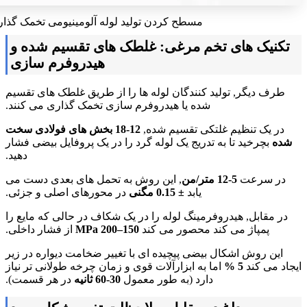
مسطح کردن تولید لوله آلومینیومی تخمک گذا
تکنیک های تخم مرغی: غلطک های تقسیم شده و
هیدروفرم سازی
طرف دیگر, تولید کنندگان لوله ها را از طریق غلطک های تقسیم
شده یا هیدروفرم سازی تخمک گذاری می کنند.
در یک تنظیم غلتکی تقسیم شده,
12-18 بخش های فولادی سخت
شده
بچرخید تا به تدریج یک لوله گرد را در یک پروفایل بیضی فشار
دهید.
در سرعت
5-12 متر/من
, این روش به تحمل های بعدی دست می
یابد
± 0.15 مگنی
در محورهای اصلی و جزئی.
در مقابل, هیدروفرمینگ لوله را در یک شکاف در حالی که مایع را
پمپاژ می کند محصور می کند
150–200 MPa
از فشار داخلی.
این روش اشکال بیضی پیچیده ای با تغییر ضخامت دیواره در زیر
ایجاد می کند
5 %
اما به ابزارآلات قوی و زمان چرخه طولانی تر نیاز
دارد (به طور معمول
30-60 ثانیه
در هر قسمت).