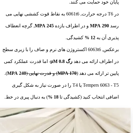
پایان خود حمایت می کنند.
در T6 درجه حرارت, 6061t6 به نقاط قوت کششی نهایی می
رسد
290 MPA
و در اطراف بازده
245 MPA
, گرچه انعطاف
پذیری آن به
12 %
کشیدگی.
برعکس, 6063t6 اکستروژن های نرم و صاف را با زبری سطح
در اطراف ارائه می دهد
رگ 0.8 μM
- اما قدرت عملکرد کمی
پایین تر ارائه می دهد (
170 MPA
) و قدرت نهایی (
240 MPA
).
Tempers 6063 - T5 یا T4 را در صورت نیاز به شکل گیری
اضافی انتخاب کنید (کشیدگی تا
18 %
) به دنبال پیری در خط.