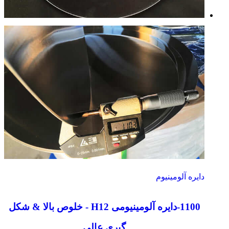
دایره آلومینیوم
1100-دایره آلومینیومی H12 - خلوص بالا & شکل
گیری عالی