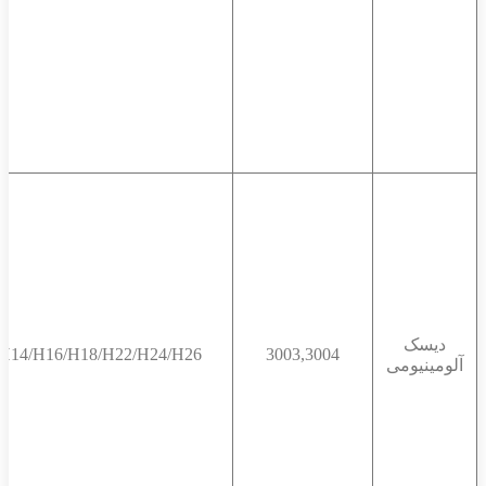
دیسک
H14/H16/H18/H22/H24/H26
3003,3004
آلومینیومی