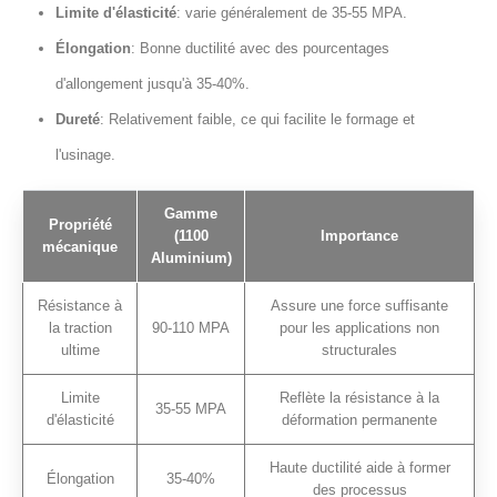
Limite d'élasticité
: varie généralement de 35-55 MPA.
Élongation
: Bonne ductilité avec des pourcentages
d'allongement jusqu'à 35-40%.
Dureté
: Relativement faible, ce qui facilite le formage et
l'usinage.
Gamme
Propriété
(1100
Importance
mécanique
Aluminium)
Résistance à
Assure une force suffisante
la traction
90-110 MPA
pour les applications non
ultime
structurales
Limite
Reflète la résistance à la
35-55 MPA
d'élasticité
déformation permanente
Haute ductilité aide à former
Élongation
35-40%
des processus