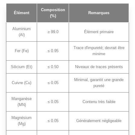
Composition
Élément
Remarques
(%)
Aluminium
≥ 99.0
Élément primaire
(Al)
Trace d'impureté; devrait être
Fer (Fe)
≤ 0.95
minime
Silicium (Et)
≤ 0.50
Niveaux de traces présents
Minimal, garantit une grande
Cuivre (Cu)
≤ 0.05
pureté
Manganèse
≤ 0.05
Contenu très faible
(MN)
Magnésium
≤ 0.05
Généralement négligeable
(Mg)