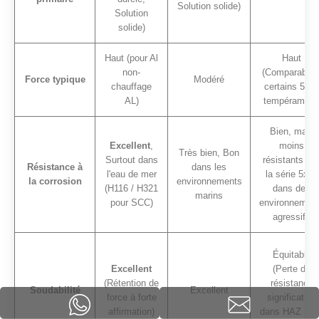
Solution solide)
Solution
solide)
Haut (pour Al
Haut
non-
(Comparable 
Force typique
Modéré
chauffage
certains 508
AL)
tempérament
Bien, mais
Excellent
,
moins
Très bien, Bon
Surtout dans
résistants qu
Résistance à
dans les
l'eau de mer
la série 5xxx
la corrosion
environnements
(H116 / H321
dans des
marins
pour SCC)
environnemen
agressifs
Équitable
Excellent
(Perte de
(Rétention de
résistance
Soudabilité
Excellent
force à forte
significative
affirmation)
dans HAZ san