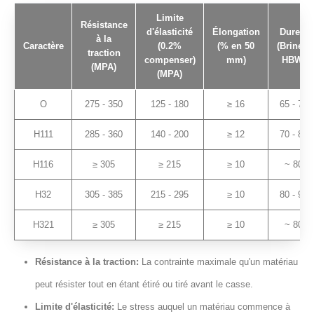
Limite
Résistance
d'élasticité
Élongation
Dureté
à la
Caractère
(0.2%
(% en 50
(Brinell,
traction
compenser)
mm)
HBW)
(MPA)
(MPA)
O
275 - 350
125 - 180
≥ 16
65 - 75
H111
285 - 360
140 - 200
≥ 12
70 - 80
H116
≥ 305
≥ 215
≥ 10
~ 80
H32
305 - 385
215 - 295
≥ 10
80 - 90
H321
≥ 305
≥ 215
≥ 10
~ 80
Résistance à la traction:
La contrainte maximale qu'un matériau
peut résister tout en étant étiré ou tiré avant le casse.
Limite d'élasticité:
Le stress auquel un matériau commence à