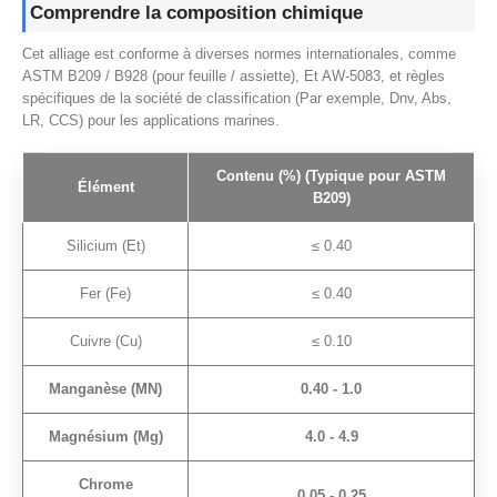
Comprendre la composition chimique
Cet alliage est conforme à diverses normes internationales, comme
ASTM B209 / B928 (pour feuille / assiette), Et AW-5083, et règles
spécifiques de la société de classification (Par exemple, Dnv, Abs,
LR, CCS) pour les applications marines.
Contenu (%) (Typique pour ASTM
Élément
B209)
Silicium (Et)
≤ 0.40
Fer (Fe)
≤ 0.40
Cuivre (Cu)
≤ 0.10
Manganèse (MN)
0.40 - 1.0
Magnésium (Mg)
4.0 - 4.9
Chrome
0.05 - 0.25