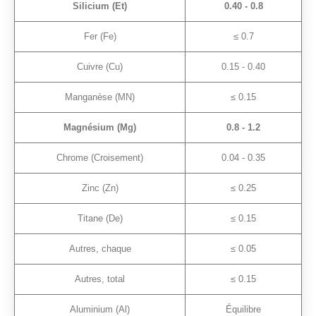
Silicium (Et)
0.40 - 0.8
Fer (Fe)
≤ 0.7
Cuivre (Cu)
0.15 - 0.40
Manganèse (MN)
≤ 0.15
Magnésium (Mg)
0.8 - 1.2
Chrome (Croisement)
0.04 - 0.35
Zinc (Zn)
≤ 0.25
Titane (De)
≤ 0.15
Autres, chaque
≤ 0.05
Autres, total
≤ 0.15
Aluminium (Al)
Équilibre