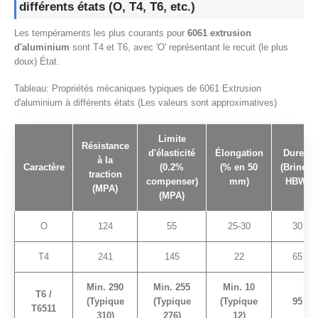
différents états (O, T4, T6, etc.)
Les tempéraments les plus courants pour
6061 extrusion
d'aluminium
sont T4 et T6, avec 'O' représentant le recuit (le plus
doux) État.
Tableau: Propriétés mécaniques typiques de 6061 Extrusion
d'aluminium à différents états (Les valeurs sont approximatives)
Limite
Résistance
d'élasticité
Élongation
Dureté
à la
Caractère
(0.2%
(% en 50
(Brinell,
traction
compenser)
mm)
HBW)
(MPA)
(MPA)
O
124
55
25-30
30
T4
241
145
22
65
Min. 290
Min. 255
Min. 10
T6 /
(Typique
(Typique
(Typique
95
T6511
310)
276)
12)