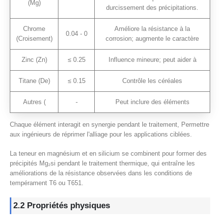
(Mg)
durcissement des précipitations.
Chrome
Améliore la résistance à la
0.04 - 0
(Croisement)
corrosion; augmente le caractère
Zinc (Zn)
≤ 0.25
Influence mineure; peut aider à
Titane (De)
≤ 0.15
Contrôle les céréales
Autres (
-
Peut inclure des éléments
Chaque élément interagit en synergie pendant le traitement, Permettre
aux ingénieurs de réprimer l'alliage pour les applications ciblées.
La teneur en magnésium et en silicium se combinent pour former des
précipités Mg₂si pendant le traitement thermique, qui entraîne les
améliorations de la résistance observées dans les conditions de
tempérament T6 ou T651.
2.2 Propriétés physiques