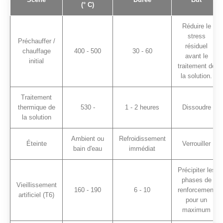
(° C)
Réduire le
stress
Préchauffer /
résiduel
chauffage
400 - 500
30 - 60
avant le
initial
traitement de
la solution.
Traitement
thermique de
530 -
1 - 2 heures
Dissoudre
la solution
Ambient ou
Refroidissement
Éteinte
Verrouiller
bain d'eau
immédiat
Précipiter les
phases de
Vieillissement
160 - 190
6 - 10
renforcement
artificiel (T6)
pour un
maximum