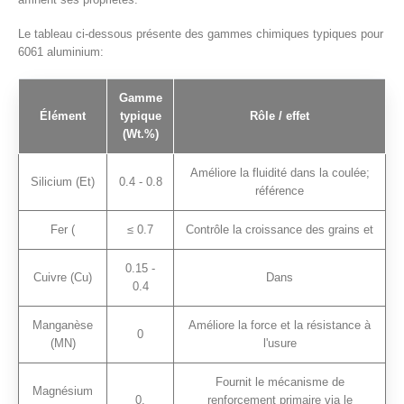
Le tableau ci-dessous présente des gammes chimiques typiques pour
6061 aluminium:
Gamme
Élément
typique
Rôle / effet
(Wt.%)
Améliore la fluidité dans la coulée;
Silicium (Et)
0.4 - 0.8
référence
Fer (
≤ 0.7
Contrôle la croissance des grains et
0.15 -
Cuivre (Cu)
Dans
0.4
Manganèse
Améliore la force et la résistance à
0
(MN)
l'usure
Fournit le mécanisme de
Magnésium
0.
renforcement primaire via le