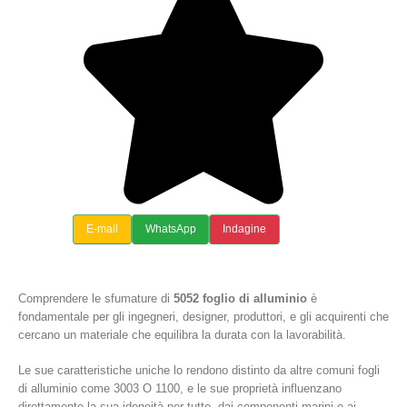
E-mail
WhatsApp
Indagine
Comprendere le sfumature di
5052 foglio di alluminio
è
fondamentale per gli ingegneri, designer, produttori, e gli acquirenti che
cercano un materiale che equilibra la durata con la lavorabilità.
Le sue caratteristiche uniche lo rendono distinto da altre comuni fogli
di alluminio come 3003 O 1100, e le sue proprietà influenzano
direttamente la sua idoneità per tutto, dai componenti marini e ai