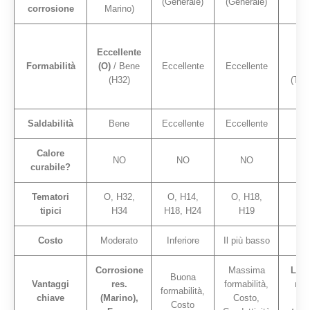
(Generale)
(Generale)
(Ge
corrosione
Marino)
G
Eccellente
(Ri
Formabilità
(O)
/ Bene
Eccellente
Eccellente
P
(H32)
(Tem
Saldabilità
Bene
Eccellente
Eccellente
Calore
NO
NO
NO
curabile?
Tematori
O, H32,
O, H14,
O, H18,
O,
tipici
H34
H18, H24
H19
Costo
Moderato
Inferiore
Il più basso
Corrosione
Massima
La 
Buona
Vantaggi
res.
formabilità,
res
formabilità,
chiave
(Marino),
Costo,
(
Costo