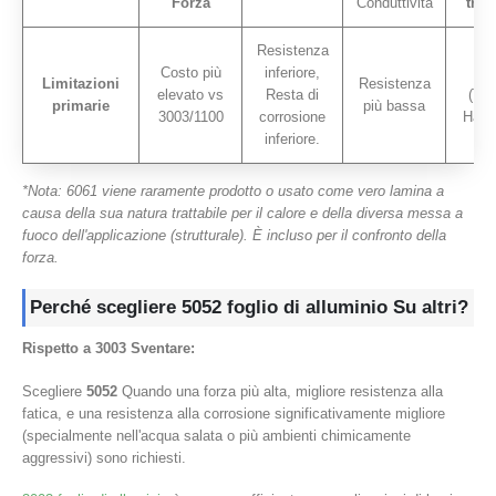
Forza
Conduttività
trat
Resistenza
B
Costo più
inferiore,
for
Limitazioni
Resistenza
elevato vs
Resta di
(T6)
primarie
più bassa
3003/1100
corrosione
Ha b
inferiore.
*Nota: 6061 viene raramente prodotto o usato come vero lamina a
causa della sua natura trattabile per il calore e della diversa messa a
fuoco dell'applicazione (strutturale). È incluso per il confronto della
forza.
Perché scegliere
5052 foglio di alluminio
Su altri?
Rispetto a 3003 Sventare:
Scegliere
5052
Quando una forza più alta, migliore resistenza alla
fatica, e una resistenza alla corrosione significativamente migliore
(specialmente nell'acqua salata o più ambienti chimicamente
aggressivi) sono richiesti.