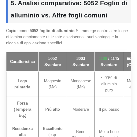
5. Analisi comparativa: 5052 Foglio di
alluminio vs. Altre fogli comuni
Capire come
5052 foglio di alluminio
Si immerge contro altre leghe
di lamina ampiamente utilizzate chiariscono i suoi vantaggi e la
nicchia di applicazione specifici.
5052
3003
1100
/ 1145
6061 
Caratteristica
Sventare
Sventare
Sventare
(Conc
~ 99% di
Lega
Magnesio
Manganese
Magne
alluminio
primaria
(Mg)
(Mn)
& Si
puro
Forza
Pi
(Tempera
Più alto
Moderare
Il più basso
(T
Eq.)
te
Resistenza
Eccellente
Bene
Molto bene
alla
(esp.