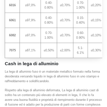
0.40-
0.70-
6016
≥97,0%
≤0,70%
≤0,20%
0.80%
1.00%
0.40-
0.15-
6061
≥97,9%
≤0,70%
≤0,15%
0.80%
0.40%
0.70-
0.60-
6082
≥97,0%
≤0,70%
≤0,10%
1.00%
0.90%
5.1-
7075
≥87,1%
≤0,50%
≤2,00%
≤0,30%
6.1%
Cash in lega di alluminio
La lega di alluminio fuso è un materiale metallico formato nella forma
desiderata versando liquido in lega di alluminio fuso in uno stampo e
raffreddamento e solidificandolo.
Rispetto alla lega di alluminio deformata, La lega di alluminio cast di
solito ha un contenuto più elevato di elementi in lega, Il che lo fa
avere una buona fluidità e proprietà di riempimento durante il processo
di fusione ed è adatto per la produzione di parti con forme complesse.