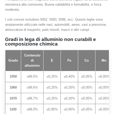
resistenza alla corrosione, Buona saldabilità e formabilità, e forza
moderata.
I voti comuni includono 5052, 5083, 5086, ecc. Queste leghe sono
ampiamente utilizzate nelle navi, automobili, aereo, vasi a pressione,
attrezzatura di trasporto, parti missili, mazzi e altri campi.
Gradi in lega di alluminio non curabili e
composizione chimica
Contenuto
Grado
di
E
Fe
Cu
Mn
alluminio
1050
≥99,5%
≤0,25%
≤0,40%
≤0,05%
≤0,05%
1060
≥99,6%
≤0,25%
≤0,35%
≤0,05%
≤0,05%
1070
≥99,7%
≤0,25%
≤0,30%
≤0,05%
≤0,05%
1100
≥99,0%
≤0,95%
≤0,95%
≤0,05%
≤0,05%