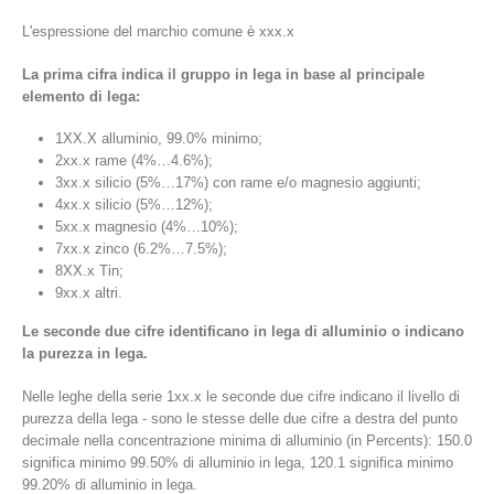
L'espressione del marchio comune è xxx.x
La prima cifra indica il gruppo in lega in base al principale
elemento di lega:
1XX.X alluminio, 99.0% minimo;
2xx.x rame (4%…4.6%);
3xx.x silicio (5%…17%) con rame e/o magnesio aggiunti;
4xx.x silicio (5%…12%);
5xx.x magnesio (4%…10%);
7xx.x zinco (6.2%…7.5%);
8XX.x Tin;
9xx.x altri.
Le seconde due cifre identificano in lega di alluminio o indicano
la purezza in lega.
Nelle leghe della serie 1xx.x le seconde due cifre indicano il livello di
purezza della lega - sono le stesse delle due cifre a destra del punto
decimale nella concentrazione minima di alluminio (in Percents): 150.0
significa minimo 99.50% di alluminio in lega, 120.1 significa minimo
99.20% di alluminio in lega.