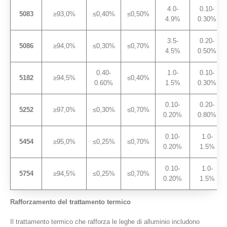
4.0-
0.10-
5083
≥93,0%
≤0,40%
≤0,50%
4.9%
0.30%
3.5-
0.20-
5086
≥94,0%
≤0,30%
≤0,70%
4.5%
0.50%
0.40-
1.0-
0.10-
5182
≥94,5%
≤0,40%
0.60%
1.5%
0.30%
0.10-
0.20-
5252
≥97,0%
≤0,30%
≤0,70%
0.20%
0.80%
0.10-
1.0-
5454
≥95,0%
≤0,25%
≤0,70%
0.20%
1.5%
0.10-
1.0-
5754
≥94,5%
≤0,25%
≤0,70%
0.20%
1.5%
Rafforzamento del trattamento termico
Il trattamento termico che rafforza le leghe di alluminio includono