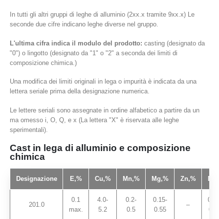
In tutti gli altri gruppi di leghe di alluminio (2xx.x tramite 9xx.x) Le
seconde due cifre indicano leghe diverse nel gruppo.
L'ultima cifra indica il modulo del prodotto:
casting (designato da
"0") o lingotto (designato da "1" o "2" a seconda dei limiti di
composizione chimica.)
Una modifica dei limiti originali in lega o impurità è indicata da una
lettera seriale prima della designazione numerica.
Le lettere seriali sono assegnate in ordine alfabetico a partire da un
ma omesso i, O, Q, e x (La lettera "X" è riservata alle leghe
sperimentali).
Cast in lega di alluminio e composizione
chimica
Designazione
E,
%
Cu,
%
Mn,
%
Mg,
%
Zn,
%
Di,
0.1
4.0-
0.2-
0.15-
0.15
201.0
–
max.
5.2
0.5
0.55
0.3