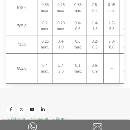
0.35
0.25
0.35
7.5-
0.15
518.0
–
max.
max.
max.
8.5
max.
0.2
0.20
0.4-
1.4-
2.7-
0.2
705.0
max.
max.
0.6
1.8
3.3
max
0.25
0.4-
0.6
0.2-
7.0-
0.2
713.0
max.
1.0
max.
0.5
8.0
max
0.4
1.7-
0.1
0.6-
0.2
852.0
–
max.
2.3
max.
0.9
max
Chi siamo
Contattaci
Sitemap