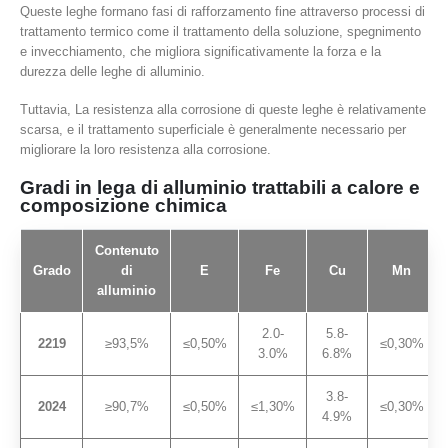
Queste leghe formano fasi di rafforzamento fine attraverso processi di
trattamento termico come il trattamento della soluzione, spegnimento
e invecchiamento, che migliora significativamente la forza e la
durezza delle leghe di alluminio.
Tuttavia, La resistenza alla corrosione di queste leghe è relativamente
scarsa, e il trattamento superficiale è generalmente necessario per
migliorare la loro resistenza alla corrosione.
Gradi in lega di alluminio trattabili a calore e
composizione chimica
Contenuto
Grado
di
E
Fe
Cu
Mn
alluminio
2.0-
5.8-
2219
≥93,5%
≤0,50%
≤0,30%
3.0%
6.8%
3.8-
2024
≥90,7%
≤0,50%
≤1,30%
≤0,30%
4.9%