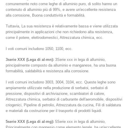
comunemente noto come leghe di alluminio puro, di solito hanno un
contenuto di alluminio più di 99%, e avere un'eccellente resistenza
alla corrosione, Buona conduttività e formabilità.
Tuttavia, La sua resistenza è relativamente bassa e viene utilizzata
principalmente in applicazioni che non richiedono alta resistenza,
come il potere, elettrodomestici, Attrezzatura chimica, ecc.
I voti comuni includono 1050, 1100, ecc.
3serie XXX (Lega di al-mn):
3Serie xxx in lega di alluminio,
principalmente composto da alluminio e manganese, ha una buona
formabilità, saldabilità e resistenza alla corrosione.
I voti comuni includono 3003, 3004, 3104, ecc. Queste leghe sono
ampiamente utilizzate nella produzione di serbatoi, serbatoi di
pressione, dispositivi di archiviazione, scambiatori di calore,
Attrezzatura chimica, serbatoi di carburante dell'aeromobile, dispositivi
criogenici, Pipeline di petrolio, Attrezzatura da cucina, Fili di saldatura
e materiali da costruzione per il trasporto di prodotti liquidi.
5serie XXX (Lega di al-mg):
5Serie xxx in lega di alluminio,
Principalmente con magnesio come elemento legale, ha un'eccellente