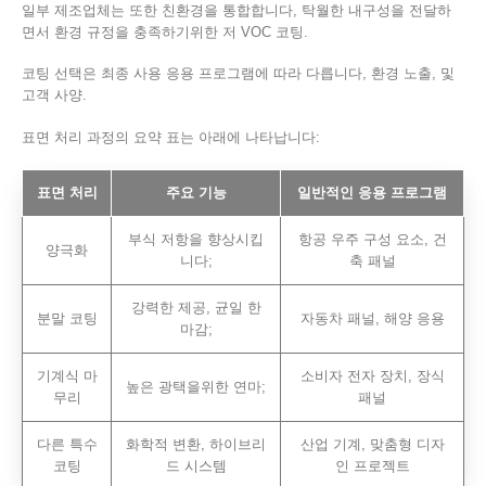
일부 제조업체는 또한 친환경을 통합합니다, 탁월한 내구성을 전달하
면서 환경 규정을 충족하기위한 저 VOC 코팅.
코팅 선택은 최종 사용 응용 프로그램에 따라 다릅니다, 환경 노출, 및
고객 사양.
표면 처리 과정의 요약 표는 아래에 나타납니다:
표면 처리
주요 기능
일반적인 응용 프로그램
부식 저항을 향상시킵
항공 우주 구성 요소, 건
양극화
니다;
축 패널
강력한 제공, 균일 한
분말 코팅
자동차 패널, 해양 응용
마감;
기계식 마
소비자 전자 장치, 장식
높은 광택을위한 연마;
무리
패널
다른 특수
화학적 변환, 하이브리
산업 기계, 맞춤형 디자
코팅
드 시스템
인 프로젝트