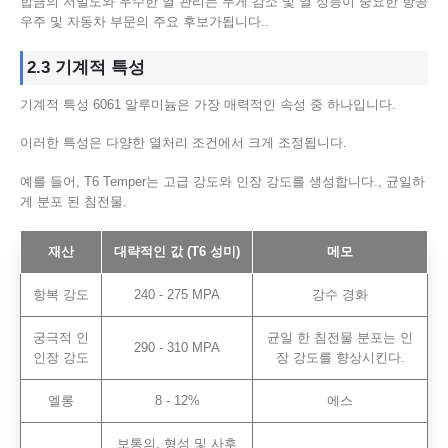
합금의 저밀도와 우수한 열 관리는 무게 감소 및 열 성능이 중요한 항공
우주 및 자동차 부문의 주요 후보가됩니다..
2.3 기계적 특성
기계적 특성 6061 알루미늄은 가장 매력적인 속성 중 하나입니다.
이러한 특성은 다양한 열처리 조건에서 크게 조정됩니다.
예를 들어, T6 Temper는 고급 강도와 인장 강도를 생성합니다., 균일하
게 분포 된 침전물.
재산
대략적인 값 (T6 성미)
메모
항복 강도
240 - 275 MPA
강수 경화
궁극적 인
균일 한 침전물 분포는 인
290 - 310 MPA
인장 강도
장 강도를 향상시킨다.
엘롱
8 - 12%
에스
보통의, 형성 및 사후