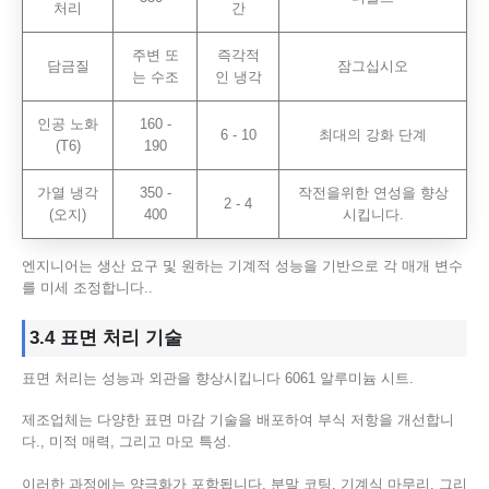
처리
간
주변 또
즉각적
담금질
잠그십시오
는 수조
인 냉각
인공 노화
160 -
6 - 10
최대의 강화 단계
(T6)
190
가열 냉각
350 -
작전을위한 연성을 향상
2 - 4
(오지)
400
시킵니다.
엔지니어는 생산 요구 및 원하는 기계적 성능을 기반으로 각 매개 변수
를 미세 조정합니다..
3.4 표면 처리 기술
표면 처리는 성능과 외관을 향상시킵니다 6061 알루미늄 시트.
제조업체는 다양한 표면 마감 기술을 배포하여 부식 저항을 개선합니
다., 미적 매력, 그리고 마모 특성.
이러한 과정에는 양극화가 포함됩니다, 분말 코팅, 기계식 마무리, 그리