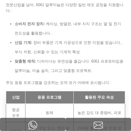
전문산업을 넘어, 6061 알루미늄은 다양한 일반 제조 공정을 지원합니
다.:
소비자 전자 장치:
케이싱, 방열판, 내부 지지 구조는 열 및 전기
전도성을 활용합니다..
산업 기계:
장비 부품은 기계 가공성으로 인한 이점을 얻습니다.,
부식 저항, 신뢰할 수 있는 기계적 특성.
맞춤형 제작:
디자이너는 유연성을 즐깁니다. 6061 프로토타입용
알루미늄, 미술 설치, 그리고 맞춤형 프로젝트.
주요 응용 프로그램을 강조하는 요약 표가 아래에 표시됩니다.:
산업
응용 프로그램
활용된 주요 속성
항공
동체
높은 강도 대 중량비, 피로
우주
섀시 구성 요소, 엔진 부
가벼운 중량, 높은 인장 강