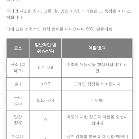
구리의 사소한 첨가, 크롬, 철, 망간, 아연, 티타늄은 그 특성을 미세 조
정합니다.
아래 표는 전형적인 화학 범위를 나타냅니다 6061 알류미늄:
일반적인 범
요소
역할/효과
위 (wt.%)
규소 (그
주조의 유동성을 향상시킵니다; 심
0.4 - 0.8
리고)
판
철 (
≤ 0.7
그레인 성장을 제어합니다
구리
0.15 - 0.4
~ 안에
(Cu)
망간
마모에 대한 강도와 저항을 향상시
0
(MN)
킵니다
마그네
강수 경화를 통해 1 차 강화 메커니