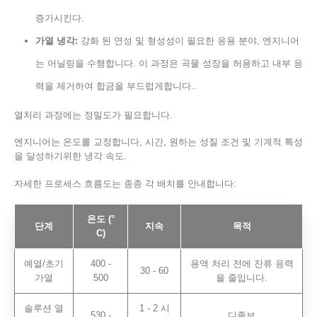
증가시킨다.
가열 냉각:
강화 된 연성 및 형성성이 필요한 응용 분야, 엔지니어
는 어닐링을 수행합니다. 이 과정은 곡물 성장을 허용하고 내부 응
력을 제거하여 합금을 부드럽게합니다..
열처리 과정에는 정밀도가 필요합니다.
엔지니어는 온도를 교정합니다, 시간, 원하는 성질 조건 및 기계적 특성
을 달성하기위한 냉각 속도.
자세한 프로세스 흐름도는 종종 각 배치를 안내합니다:
온도 (°
단계
지속
목적
C)
예열/초기
400 -
용액 처리 전에 잔류 응력
30 - 60
가열
500
을 줄입니다.
솔루션 열
1 - 2 시
530 -
디졸브