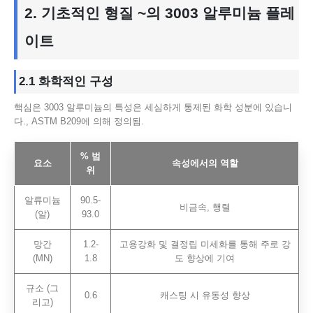
2. 기초적인
형질
~의 3003 알루미늄 플레
이트
2.1 화학적인
구성
핵심은 3003 알루미늄의 특성은 세심하게 통제된 화학 성분에 있습니
다., ASTM B209에 의해 정의됨.
% 범
요소
속성에서의 역할
위
알류미늄
90.5-
비금속, 행렬
(알)
93.0
망간
1.2-
고용강화 및 결정립 미세화를 통해 주로 강
(MN)
1.8
도 향상에 기여
규소 (그
0.6
캐스팅 시 유동성 향상
리고)