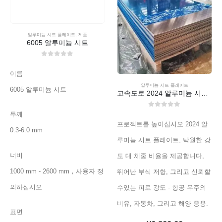
알루미늄 시트 플레이트
,
제품
6005 알루미늄 시트
0
외부 5
이름
알루미늄 시트 플레이트
6005 알루미늄 시트
고속도로 2024 알루미늄 시트 플레이트 - 우수한 경량 성능
0
외부 5
두께
프로젝트를 높이십시오 2024 알
0.3-6.0 mm
루미늄 시트 플레이트, 탁월한 강
너비
도 대 체중 비율을 제공합니다,
1000 mm - 2600 mm，사용자 정
뛰어난 부식 저항, 그리고 신뢰할
의하십시오
수있는 피로 강도 - 항공 우주의
비유, 자동차, 그리고 해양 응용.
표면