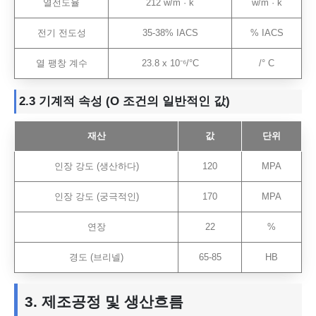
열전도율
212 w/m · k
w/m · k
전기 전도성
35-38% IACS
% IACS
열 팽창 계수
23.8 x 10⁻⁶/°C
/° C
2.3
기계적
속성 (O 조건의 일반적인 값)
재산
값
단위
인장 강도 (생산하다)
120
MPA
인장 강도 (궁극적인)
170
MPA
연장
22
%
경도 (브리넬)
65-85
HB
3. 제조공정 및 생산흐름