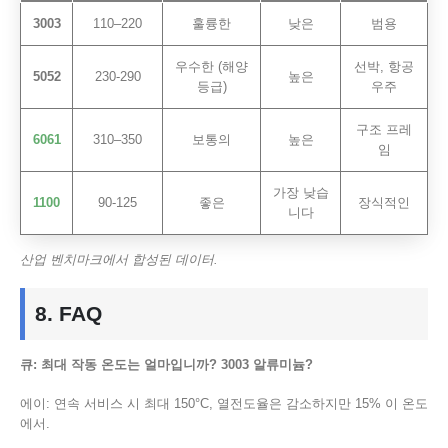
3003
110–220
훌륭한
낮은
범용
우수한 (해양
선박, 항공
5052
230-290
높은
등급)
우주
구조 프레
6061
310–350
보통의
높은
임
가장 낮습
1100
90-125
좋은
장식적인
니다
산업 벤치마크에서 합성된 데이터.
8.
FAQ
큐: 최대 작동 온도는 얼마입니까? 3003 알류미늄?
에이: 연속 서비스 시 최대 150°C, 열전도율은 감소하지만 15% 이 온도
에서.