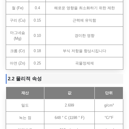
철 (Fe)
0.4
해로운 영향을 최소화하기 위한 제한
구리 (Cu)
0.15
근력에 유익함
마그네슘
0.10
경미한 영향
(Mg)
크롬 (Cr)
0.18
부식 저항을 향상시킵니다
아연 (Zn)
0.25
곡물정제제
2.2 물리적
속성
재산
값
단위
밀도
2.699
g/cm³
녹는 점
648 ° C (1198 ° F)
°C/°F