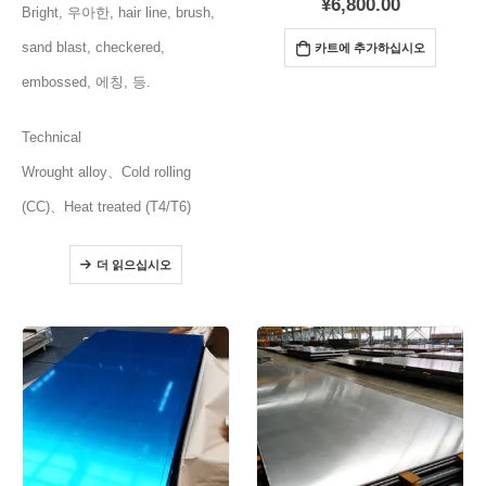
¥
6,800.00
Bright
, 우아한,
hair line
,
brush
,
sand blast
,
checkered
,
카트에 추가하십시오
embossed
, 에칭, 등.
Technical
Wrought alloy
、
Cold rolling
(CC)、
Heat treated
(
T4/T6
)
더 읽으십시오