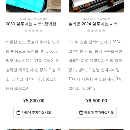
알루미늄 시트 플레이트
알루미늄 시트 플레이트
6063 알루미늄 시트: 완벽한 마무리를 달성합니다
놀라운 2024 알루미늄 시트 - 궁극적 인 강도 혁신
0
외부 5
0
외부 5
탁월한 표면 품질과 우수한 양극
프리미엄을 탐색하십시오 2024
화 반응으로 유명합니다., 6063
알루미늄 시트, 항공 우주를위한
알루미늄 시트는 건축 트림에 이
탁월한 피로 저항성과 인장 강도
상적인 재료입니다, 장식 구성 요
증가, 방어, 고성능 엔지니어링.
소, 그리고 미학이 가장 중요한
T3에서 사용할 수 있습니다, T4,
응용 프로그램.
그리고 T6 성미.
¥
5,800.00
¥
6,500.00
카트에 추가하십시오
카트에 추가하십시오