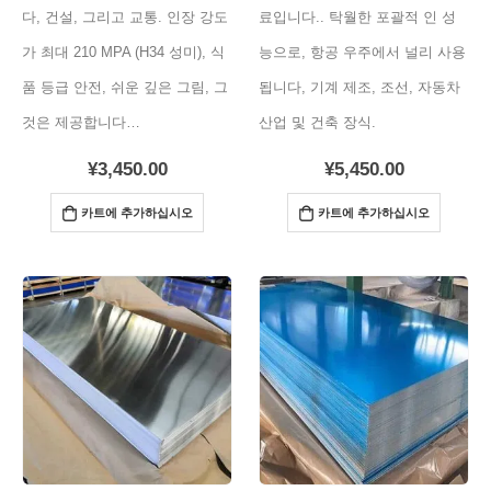
다, 건설, 그리고 교통. 인장 강도
료입니다.. 탁월한 포괄적 인 성
가 최대 210 MPA (H34 성미), 식
능으로, 항공 우주에서 널리 사용
품 등급 안전, 쉬운 깊은 그림, 그
됩니다, 기계 제조, 조선, 자동차
것은 제공합니다…
산업 및 건축 장식.
¥
3,450.00
¥
5,450.00
카트에 추가하십시오
카트에 추가하십시오