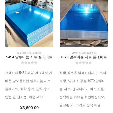
알루미늄 시트 플레이트
알루미늄 시트 플레이트
5454 알루미늄 시트 플레이트
1070 알루미늄 시트 플레이트
0
외부 5
0
외부 5
선택하다 5454 해양 데크에서 가
화학 성분을 탐색하십시오, 부식
벼운 강도를위한 알루미늄 시트
저항, 및 제조 공정 1070 알루미
플레이트, 화학 용기, 압력 용기.
늄 시트. 엔지니어가 버스 바를
입증 된 신뢰성, 쉬운 제작.
선택하는 이유를 확인하십시오,
열교환 기, 그리고 장식 패널.
¥
3,600.00