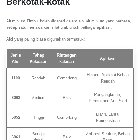
Berkotak-kotak
Aluminium Timbul boleh didapati dalam aloi aluminium yang berbeza,
setiap satu menawarkan sifat unik untuk pelbagai aplikasi.
Aloi yang paling biasa digunakan termasuk:
Jenis
Tahap
Rintangan
Aplikasi
Aloi
Kekuatan
kakisan
Hiasan, Aplikasi Beban
1100
Rendah
Cemerlang
Rendah
Pengangkutan,
3003
Medium
Baik
Permukaan Anti-Skid
Marin, Lantai
5052
Tinggi
Cemerlang
Perindustrian
Sangat
Aplikasi Struktur, Beban
6061
Baik