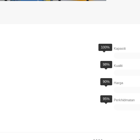
100%
Kapasiti
98%
Kualiti
90%
Harga
95%
Perkhidmatan