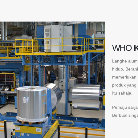
WHO
K
Langhe alum
hidup, Beran
memerlukan k
produk yang 
Itu sahaja.
Pemaju sarja
Berbual sing