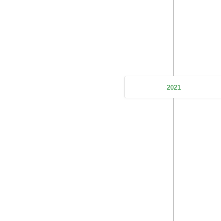
DeZe Technology's first subsidiary
2021