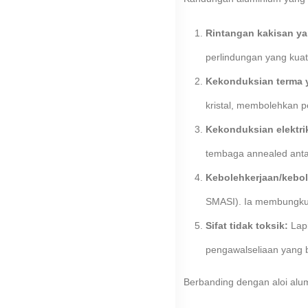
Rintangan kakisan ya
perlindungan yang kuat
Kekonduksian terma y
kristal, membolehkan 
Kekonduksian elektrik
tembaga annealed anta
Kebolehkerjaan/kebol
SMASI). Ia membungkuk,
Sifat tidak toksik:
Lapi
pengawalseliaan yang b
Berbanding dengan aloi alumi