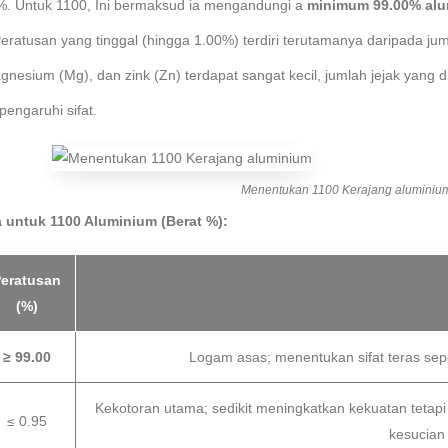
%. Untuk 1100, Ini bermaksud ia mengandungi a
minimum 99.00% al
eratusan yang tinggal (hingga 1.00%) terdiri terutamanya daripada juml
nesium (Mg), dan zink (Zn) terdapat sangat kecil, jumlah jejak yang 
pengaruhi sifat.
Menentukan 1100 Kerajang aluminiu
 untuk 1100 Aluminium (Berat %):
eratusan
(%)
≥ 99.00
Logam asas; menentukan sifat teras sep
Kekotoran utama; sedikit meningkatkan kekuatan tet
≤ 0.95
kesucian 