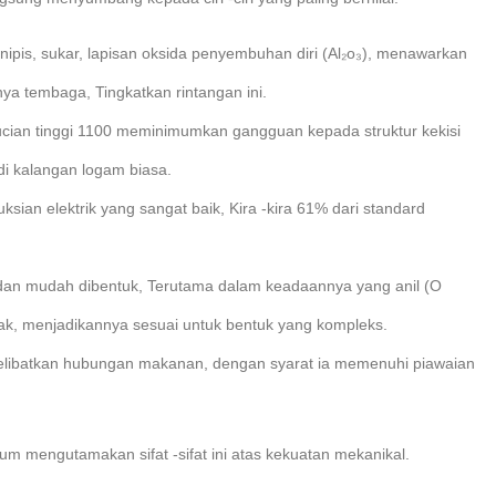
is, sukar, lapisan oksida penyembuhan diri (Al₂o₃), menawarkan
ya tembaga, Tingkatkan rintangan ini.
cian tinggi 1100 meminimumkan gangguan kepada struktur kekisi
i kalangan logam biasa.
sian elektrik yang sangat baik, Kira -kira 61% dari standard
dan mudah dibentuk, Terutama dalam keadaannya yang anil (O
ak, menjadikannya sesuai untuk bentuk yang kompleks.
melibatkan hubungan makanan, dengan syarat ia memenuhi piawaian
ium mengutamakan sifat -sifat ini atas kekuatan mekanikal.