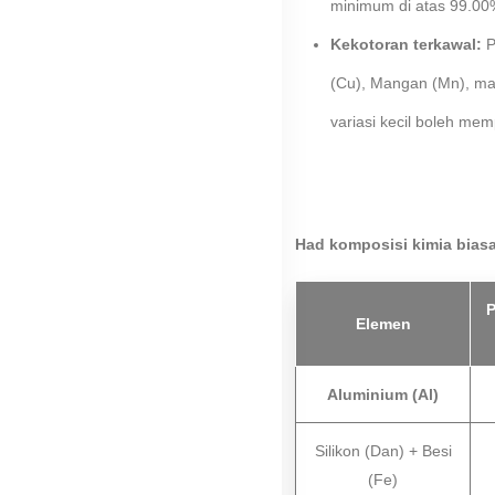
minimum di atas 99.00
Kekotoran terkawal:
P
(Cu), Mangan (Mn), mag
variasi kecil boleh mem
Had komposisi kimia biasa
P
Elemen
Aluminium (Al)
Silikon (Dan) + Besi
(Fe)