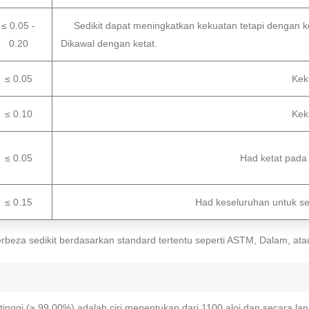
≤ 0.05 -
Sedikit dapat meningkatkan kekuatan tetapi dengan ke
0.20
Dikawal dengan ketat.
≤ 0.05
Kek
≤ 0.10
Kek
≤ 0.05
Had ketat pada 
≤ 0.15
Had keseluruhan untuk se
rbeza sedikit berdasarkan standard tertentu seperti ASTM, Dalam, ata
nggi (≥ 99.00%) adalah ciri menentukan dari 1100 aloi dan secara lang