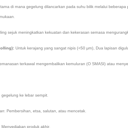
tama di mana gegelung dilancarkan pada suhu bilik melalui beberapa
ermukaan.
ling sejuk meningkatkan kekuatan dan kekerasan semasa mengurang
olling):
Untuk kerajang yang sangat nipis (<50 μm), Dua lapisan digu
manasan terkawal mengembalikan kemuluran (O SMASI) atau menyesu
gegelung ke lebar sempit.
an
: Pembersihan, etsa, salutan, atau mencetak.
: Menyediakan produk akhir.