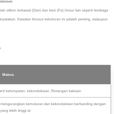
uminium
.
ah silikon terkawal (Dan) dan besi (Fe).Unsur lain seperti tembaga
dinyatakan. Kawalan khusus kekotoran ini adalah penting, walaupun
m
Makna
erti ketumpatan, kekonduksian, Rintangan kakisan.
api mengurangkan kemuluran dan kekonduksian berbanding dengan
yang lebih tinggi al.