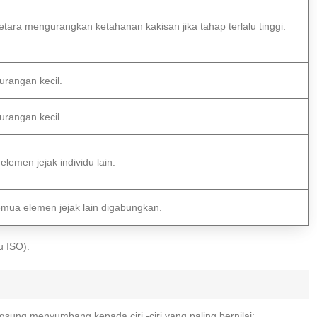
tara mengurangkan ketahanan kakisan jika tahap terlalu tinggi.
urangan kecil.
urangan kecil.
elemen jejak individu lain.
mua elemen jejak lain digabungkan.
u ISO).
sung menyumbang kepada ciri -ciri yang paling bernilai: