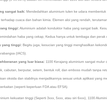
ng sangat baik:
Mendedahkan aluminium tulen ke udara membentuk nip
 terhadap cuaca dan bahan kimia. Elemen aloi yang rendah, terutaman
ang tinggi:
Aluminium adalah konduktor haba yang sangat baik. Kesu
pemindahan haba yang cekap, Kedua hanya untuk tembaga dan perak d
 yang tinggi:
Begitu juga, kesucian yang tinggi menghasilkan kekonduk
rabangsa (IACS).
ehberanan yang luar biasa:
1100 Kerajang aluminium sangat mulur 
 cabutan, berputar, setem, bentuk roll, dan emboss mudah tanpa ret
san oksida dan stabilnya menjadikannya sesuai untuk aplikasi yang 
erkaitan (seperti keperluan FDA atau EFSA).
nium kekuatan tinggi (Seperti 3xxx, 5xxx, atau siri 6xxx), 1100 Alumin