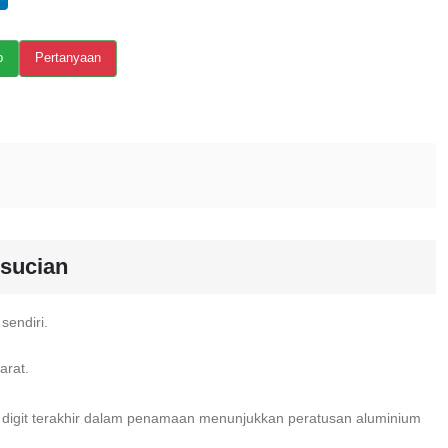
p
Pertanyaan
esucian
sendiri.
arat.
 digit terakhir dalam penamaan menunjukkan peratusan aluminium