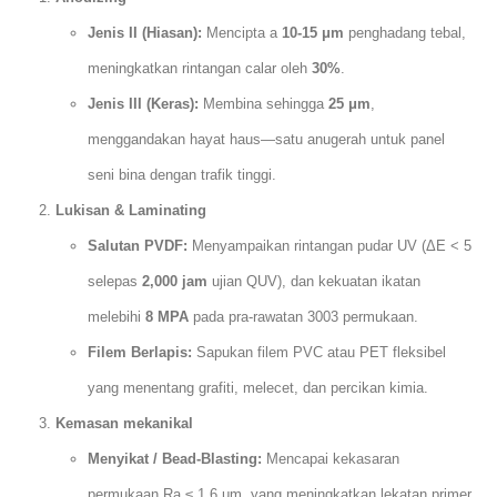
Jenis II (Hiasan):
Mencipta a
10-15 μm
penghadang tebal,
meningkatkan rintangan calar oleh
30%
.
Jenis III (Keras):
Membina sehingga
25 μm
,
menggandakan hayat haus—satu anugerah untuk panel
seni bina dengan trafik tinggi.
Lukisan & Laminating
Salutan PVDF:
Menyampaikan rintangan pudar UV (ΔE < 5
selepas
2,000 jam
ujian QUV), dan kekuatan ikatan
melebihi
8 MPA
pada pra-rawatan 3003 permukaan.
Filem Berlapis:
Sapukan filem PVC atau PET fleksibel
yang menentang grafiti, melecet, dan percikan kimia.
Kemasan mekanikal
Menyikat / Bead-Blasting:
Mencapai kekasaran
permukaan Ra ≤ 1.6 μm, yang meningkatkan lekatan primer