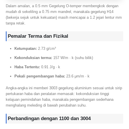
Dalam amalan, a 0.5 mm Gegelung O-temper membengkok dengan
mudah di sekeliling a 0.75 mm mandrel, manakala gegelung H14
(bekerja sejuk untuk kekuatan) masih mencapai a 1.2 jejari lentur mm
tanpa retak.
Pemalar Terma dan Fizikal
Ketumpatan:
2.73 g/cm³
Kekonduksian terma:
157 W/m · k (suhu bilik)
Haba Tertentu:
0.91 J/g · k
Pekali pengembangan haba:
23.6 μm/m · k
Angka-angka ini memberi 3003 gegelung aluminium sesuai untuk sirip
pertukaran haba dan peralatan memasak: kekonduksian tinggi
kelajuan pemindahan haba, manakala pengembangan sederhana
menghalang meleding di bawah perubahan suhu.
Perbandingan dengan 1100 dan 3004