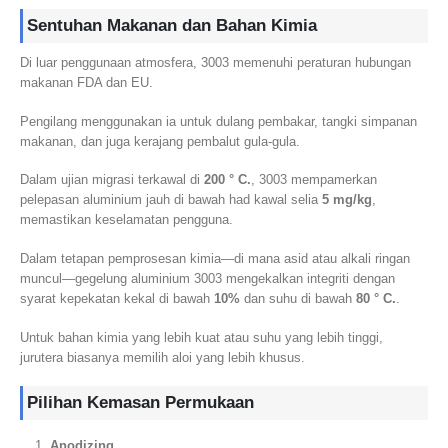
Sentuhan Makanan dan Bahan Kimia
Di luar penggunaan atmosfera, 3003 memenuhi peraturan hubungan
makanan FDA dan EU.
Pengilang menggunakan ia untuk dulang pembakar, tangki simpanan
makanan, dan juga kerajang pembalut gula-gula.
Dalam ujian migrasi terkawal di
200 ° C.
, 3003 mempamerkan
pelepasan aluminium jauh di bawah had kawal selia
5 mg/kg
,
memastikan keselamatan pengguna.
Dalam tetapan pemprosesan kimia—di mana asid atau alkali ringan
muncul—gegelung aluminium 3003 mengekalkan integriti dengan
syarat kepekatan kekal di bawah
10%
dan suhu di bawah
80 ° C.
.
Untuk bahan kimia yang lebih kuat atau suhu yang lebih tinggi,
jurutera biasanya memilih aloi yang lebih khusus.
Pilihan Kemasan Permukaan
Anodizing