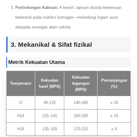
Perlindungan Kakisan:
A bersih, lapisan oksida berterusan
terbentuk pada matriks homogen—melindungi logam asas
daripada serangan alam sekitar.
3. Mekanikal & Sifat fizikal
Metrik Kekuatan Utama
Kekuatan
Kekuatan
Pemanjangan
Temperatur
tegangan
hasil (MPA)
(%)
(MPA)
O
95-125
140-180
≥ 20
H14
125–145
160-200
≥ 10
H16
135–155
170-210
≥ 8