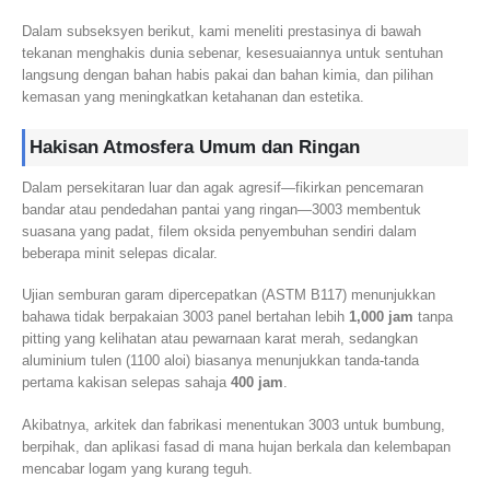
Dalam subseksyen berikut, kami meneliti prestasinya di bawah
tekanan menghakis dunia sebenar, kesesuaiannya untuk sentuhan
langsung dengan bahan habis pakai dan bahan kimia, dan pilihan
kemasan yang meningkatkan ketahanan dan estetika.
Hakisan Atmosfera Umum dan Ringan
Dalam persekitaran luar dan agak agresif—fikirkan pencemaran
bandar atau pendedahan pantai yang ringan—3003 membentuk
suasana yang padat, filem oksida penyembuhan sendiri dalam
beberapa minit selepas dicalar.
Ujian semburan garam dipercepatkan (ASTM B117) menunjukkan
bahawa tidak berpakaian 3003 panel bertahan lebih
1,000 jam
tanpa
pitting yang kelihatan atau pewarnaan karat merah, sedangkan
aluminium tulen (1100 aloi) biasanya menunjukkan tanda-tanda
pertama kakisan selepas sahaja
400 jam
.
Akibatnya, arkitek dan fabrikasi menentukan 3003 untuk bumbung,
berpihak, dan aplikasi fasad di mana hujan berkala dan kelembapan
mencabar logam yang kurang teguh.