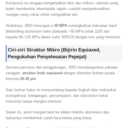
Komposisi ini sengaja mengehadkan besi dan silikon—elemen yang
boleh membentuk intermetalik rapuh—sambil memperkenalkan
mangan yang cukup untuk menguatkan aloi.
Akibatnya, 3003 mencapai a
30 MPA
meningkatkan kekuatan hasil
berbanding aluminium tulen (daripada ~65 MPa untuk 1100 aloi
kepada 95–125 MPa dalam suhu 3003‑O) dengan kos yang minimum.
Ciri-ciri Struktur Mikro (Bijirin Equiaxed,
Pengukuhan Penyelesaian Pepejal)
Semasa pemutus dan penggulungan, 3003 membangunkan pakaian
seragam,
struktur butir equiaxed
dengan diameter butiran purata
kira-kira
20-30 μm
.
Saiz butiran halus ini menyumbang kepada tingkah laku mekanikal
isotropiknya: ketegangan, pemampatan, dan sifat lentur kekal
konsisten tanpa mengira orientasi.
Selain itu, atom mangan larut ke dalam matriks aluminium dan
bukannya membentuk zarah fasa kedua yang kasar.