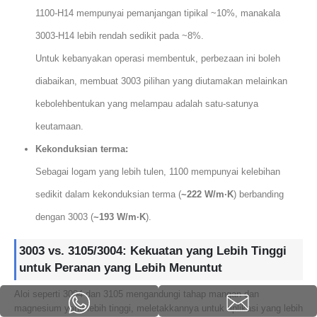
1100-H14 mempunyai pemanjangan tipikal ~10%, manakala
3003-H14 lebih rendah sedikit pada ~8%.
Untuk kebanyakan operasi membentuk, perbezaan ini boleh
diabaikan, membuat 3003 pilihan yang diutamakan melainkan
kebolehbentukan yang melampau adalah satu-satunya
keutamaan.
Kekonduksian terma:
Sebagai logam yang lebih tulen, 1100 mempunyai kelebihan
sedikit dalam kekonduksian terma (
~222 W/m·K
) berbanding
dengan 3003 (
~193 W/m·K
).
3003 vs. 3105/3004: Kekuatan yang Lebih Tinggi
untuk Peranan yang Lebih Menuntut
Aloi seperti 3004 dan 3105 mengandungi tahap mangan dan
magnesium yang lebih tinggi, meletakkannya untuk aplikasi yang lebih