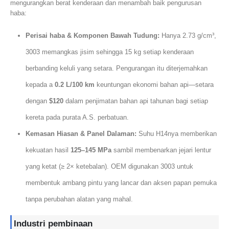
mengurangkan berat kenderaan dan menambah baik pengurusan
haba:
Perisai haba & Komponen Bawah Tudung:
Hanya 2.73 g/cm³,
3003 memangkas jisim sehingga 15 kg setiap kenderaan
berbanding keluli yang setara. Pengurangan itu diterjemahkan
kepada a
0.2 L/100 km
keuntungan ekonomi bahan api—setara
dengan
$120
dalam penjimatan bahan api tahunan bagi setiap
kereta pada purata A.S. perbatuan.
Kemasan Hiasan & Panel Dalaman:
Suhu H14nya memberikan
kekuatan hasil
125–145 MPa
sambil membenarkan jejari lentur
yang ketat (≥ 2× ketebalan). OEM digunakan 3003 untuk
membentuk ambang pintu yang lancar dan aksen papan pemuka
tanpa perubahan alatan yang mahal.
Industri pembinaan