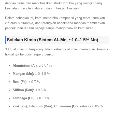
dengan halus dan menghasilkan struktur mikro yang mengimbangi
kekuatan, Kebolehbaburan, dan rintangan kakisan.
Dalam bahagian ini, kami meneroka komposisi yang tepat, huraikan
ciri aras butirannya, dan terangkan bagaimana mangan memberikan
pengukuhan larutan pepejal tanpa mengorbankan kemuluran.
Solekan Kimia (Sistem Al–Mn, ~1.0–1.5% Mn)
3003 aluminium tergolong dalam keluarga aluminium-mangan. Analisis
tipikalnya berbunyi seperti berikut:
Aluminium (Al):
≥ 97.7 %
Mangan (Mn):
1.0–1.5 %
Besi (Fe):
≤ 0.7 %
Silikon (Dan):
≤ 0.6 %
Tembaga (Cu):
≤ 0.10 %
Zink (Zn), Titanium (Dari), Chromium (Cr):
setiap ≤ 0.05 %