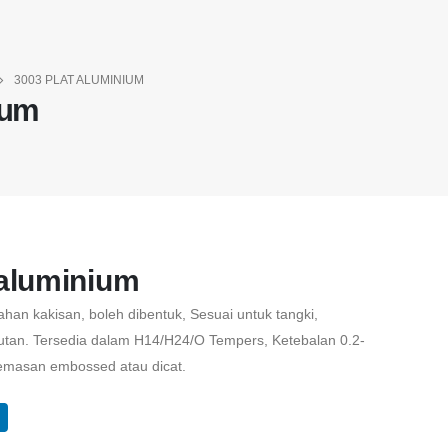
3003 PLAT ALUMINIUM
ium
 aluminium
ahan kakisan, boleh dibentuk, Sesuai untuk tangki,
an. Tersedia dalam H14/H24/O Tempers, Ketebalan 0.2-
kemasan embossed atau dicat.