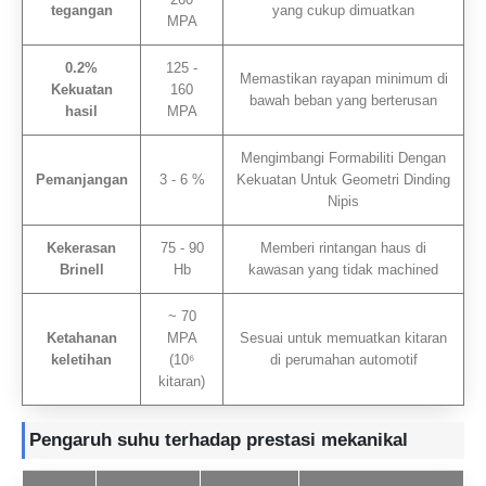
tegangan
yang cukup dimuatkan
MPA
0.2%
125 -
Memastikan rayapan minimum di
Kekuatan
160
bawah beban yang berterusan
hasil
MPA
Mengimbangi Formabiliti Dengan
Pemanjangan
3 - 6 %
Kekuatan Untuk Geometri Dinding
Nipis
Kekerasan
75 - 90
Memberi rintangan haus di
Brinell
Hb
kawasan yang tidak machined
~ 70
Ketahanan
MPA
Sesuai untuk memuatkan kitaran
keletihan
(10⁶
di perumahan automotif
kitaran)
Pengaruh suhu terhadap prestasi mekanikal