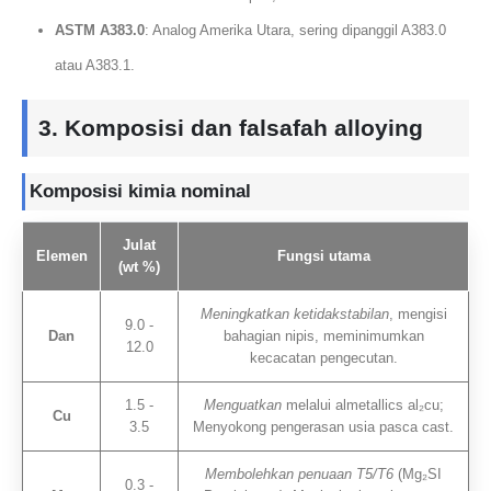
ASTM A383.0
: Analog Amerika Utara, sering dipanggil A383.0
atau A383.1.
3. Komposisi dan falsafah alloying
Komposisi kimia nominal
Julat
Elemen
Fungsi utama
(wt %)
Meningkatkan ketidakstabilan
, mengisi
9.0 -
Dan
bahagian nipis, meminimumkan
12.0
kecacatan pengecutan.
1.5 -
Menguatkan
melalui almetallics al₂cu;
Cu
3.5
Menyokong pengerasan usia pasca cast.
Membolehkan penuaan T5/T6
(Mg₂SI
0.3 -