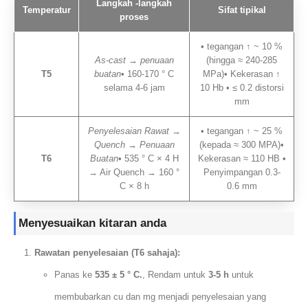
Langkah -langkah
Temperatur
Sifat tipikal
proses
• tegangan ↑ ~ 10 %
As-cast → penuaan
(hingga ≈ 240-285
T5
buatan
• 160-170 ° C
MPa)• Kekerasan ↑
selama 4-6 jam
10 Hb • ≤ 0.2 distorsi
mm
Penyelesaian Rawat →
• tegangan ↑ ~ 25 %
Quench → Penuaan
(kepada ≈ 300 MPA)•
T6
Buatan
• 535 ° C × 4 H
Kekerasan ≈ 110 HB •
→ Air Quench → 160 °
Penyimpangan 0.3-
C × 8 h
0.6 mm
Menyesuaikan kitaran anda
Rawatan penyelesaian (T6 sahaja):
Panas ke
535 ± 5 ° C.
, Rendam untuk
3-5 h
untuk
membubarkan cu dan mg menjadi penyelesaian yang