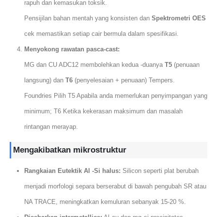
rapuh dan kemasukan toksik.
Pensijilan bahan mentah yang konsisten dan
Spektrometri OES
cek memastikan setiap cair bermula dalam spesifikasi.
Menyokong rawatan pasca-cast:
MG dan CU ADC12 membolehkan kedua -duanya
T5
(penuaan
langsung) dan
T6
(penyelesaian + penuaan) Tempers.
Foundries Pilih T5 Apabila anda memerlukan penyimpangan yang
minimum; T6 Ketika kekerasan maksimum dan masalah
rintangan merayap.
Mengakibatkan mikrostruktur
Rangkaian Eutektik Al -Si halus:
Silicon seperti plat berubah
menjadi morfologi separa berserabut di bawah pengubah SR atau
NA TRACE, meningkatkan kemuluran sebanyak 15-20 %.