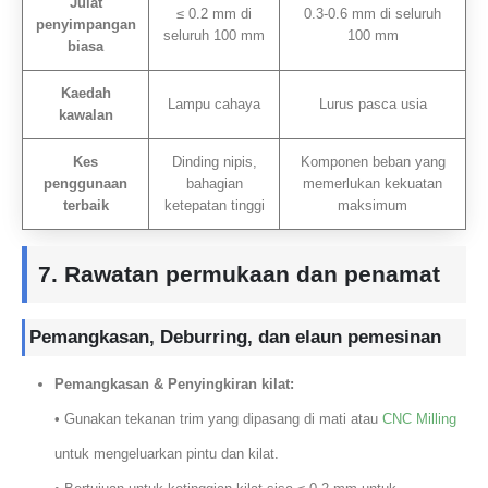
Julat
≤ 0.2 mm di
0.3-0.6 mm di seluruh
penyimpangan
seluruh 100 mm
100 mm
biasa
Kaedah
Lampu cahaya
Lurus pasca usia
kawalan
Kes
Dinding nipis,
Komponen beban yang
penggunaan
bahagian
memerlukan kekuatan
terbaik
ketepatan tinggi
maksimum
7. Rawatan permukaan dan penamat
Pemangkasan, Deburring, dan elaun pemesinan
Pemangkasan & Penyingkiran kilat:
• Gunakan tekanan trim yang dipasang di mati atau
CNC Milling
untuk mengeluarkan pintu dan kilat.