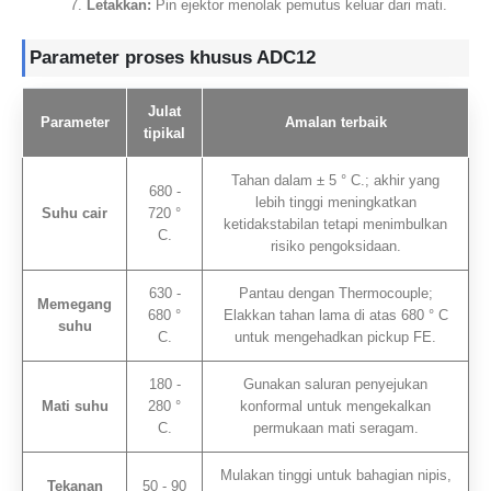
Letakkan:
Pin ejektor menolak pemutus keluar dari mati.
Parameter proses khusus ADC12
Julat
Parameter
Amalan terbaik
tipikal
Tahan dalam ± 5 ° C.; akhir yang
680 -
lebih tinggi meningkatkan
Suhu cair
720 °
ketidakstabilan tetapi menimbulkan
C.
risiko pengoksidaan.
630 -
Pantau dengan Thermocouple;
Memegang
680 °
Elakkan tahan lama di atas 680 ° C
suhu
C.
untuk mengehadkan pickup FE.
180 -
Gunakan saluran penyejukan
Mati suhu
280 °
konformal untuk mengekalkan
C.
permukaan mati seragam.
Mulakan tinggi untuk bahagian nipis,
Tekanan
50 - 90