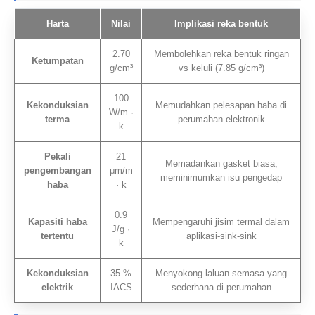
Harta
Nilai
Implikasi reka bentuk
2.70
Membolehkan reka bentuk ringan
Ketumpatan
g/cm³
vs keluli (7.85 g/cm³)
100
Kekonduksian
Memudahkan pelesapan haba di
W/m ·
terma
perumahan elektronik
k
Pekali
21
Memadankan gasket biasa;
pengembangan
μm/m
meminimumkan isu pengedap
haba
· k
0.9
Kapasiti haba
Mempengaruhi jisim termal dalam
J/g ·
tertentu
aplikasi-sink-sink
k
Kekonduksian
35 %
Menyokong laluan semasa yang
elektrik
IACS
sederhana di perumahan