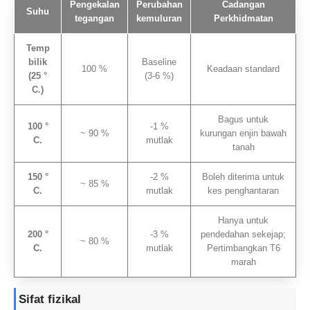
Pengekalan
Perubahan
Cadangan
Suhu
tegangan
kemuluran
Perkhidmatan
Temp
bilik
Baseline
100 %
Keadaan standard
(25 °
(3-6 %)
C.)
Bagus untuk
100 °
-1 %
~ 90 %
kurungan enjin bawah
C.
mutlak
tanah
150 °
-2 %
Boleh diterima untuk
~ 85 %
C.
mutlak
kes penghantaran
Hanya untuk
200 °
-3 %
pendedahan sekejap;
~ 80 %
C.
mutlak
Pertimbangkan T6
marah
Sifat fizikal