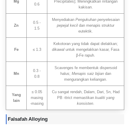
Mg
Precipitates); Meningkatkan rintangan
0.6
kakisan.
Menyediakan
Pengukuhan penyelesaian
0.5 -
Zn
pepejal kecil
dan menapis struktur
1.5
eutektik.
Kekotoran yang tidak dapat dielakkan;
Fe
≤ 1.3
dikawal
untuk mengelakkan kasar, Fasa
β-Fe rapuh.
Scavenges fe membentuk dispersoid
0.3 -
Mn
halus;
Menapis saiz bijian
dan
0.8
mengurangkan keliangan.
≤ 0.05
Cu sangat rendah, Dalam, Dari, Sn, Had
Yang
masing
PB -ttrict memastikan
kualiti yang
lain
-masing
konsisten
.
Falsafah Alloying