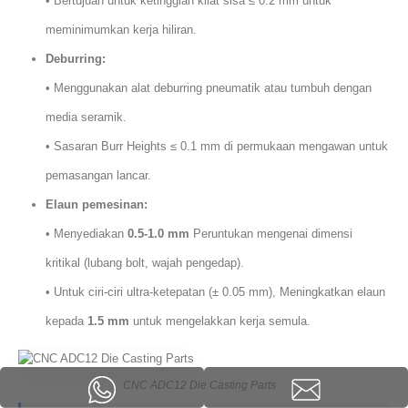
• Bertujuan untuk ketinggian kilat sisa ≤ 0.2 mm untuk
meminimumkan kerja hiliran.
Deburring:
• Menggunakan alat deburring pneumatik atau tumbuh dengan
media seramik.
• Sasaran Burr Heights ≤ 0.1 mm di permukaan mengawan untuk
pemasangan lancar.
Elaun pemesinan:
• Menyediakan
0.5-1.0 mm
Peruntukan mengenai dimensi
kritikal (lubang bolt, wajah pengedap).
• Untuk ciri-ciri ultra-ketepatan (± 0.05 mm), Meningkatkan elaun
kepada
1.5 mm
untuk mengelakkan kerja semula.
CNC ADC12 Die Casting Parts