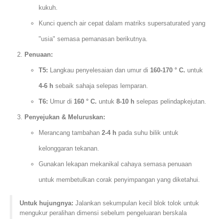
kukuh.
Kunci quench air cepat dalam matriks supersaturated yang
"usia" semasa pemanasan berikutnya.
Penuaan:
T5:
Langkau penyelesaian dan umur di
160-170 ° C.
untuk
4-6 h
sebaik sahaja selepas lemparan.
T6:
Umur di
160 ° C.
untuk
8-10 h
selepas pelindapkejutan.
Penyejukan & Meluruskan:
Merancang tambahan
2-4 h
pada suhu bilik untuk
kelonggaran tekanan.
Gunakan lekapan mekanikal cahaya semasa penuaan
untuk membetulkan corak penyimpangan yang diketahui.
Untuk hujungnya:
Jalankan sekumpulan kecil blok tolok untuk
mengukur peralihan dimensi sebelum pengeluaran berskala