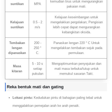
kemudian tirus untuk mengurangkan
suntikan
MPA
pakaian mati.
Kelajuan keseimbangan untuk
Kelajuan
0.5 - 2
mengelakkan pergolakan; Pengisian
suntikan
m/s
lebih cepat dapat mengurangkan
kebangkitan oksida.
Tembakan
200 -
Panaskan lengan 220 ° C Untuk
lengan
250 °
mengelakkan tembakan sejuk pada
dipanaskan
C.
permulaan.
5 - 10 s
Mengoptimumkan penyejukan dan
Masa
setiap
mati masa terbuka/tutup untuk
kitaran
pukulan
memukul sasaran Takt.
Reka bentuk mati dan gating
Lokasi pintu:
Kedudukan pintu di bahagian paling tebal untuk
menggalakkan pemejalan arah ke arah penaik.