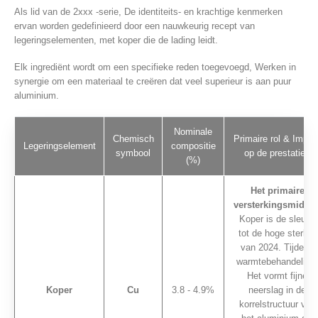
Als lid van de 2xxx -serie, De identiteits- en krachtige kenmerken
ervan worden gedefinieerd door een nauwkeurig recept van
legeringselementen, met koper die de lading leidt.
Elk ingrediënt wordt om een specifieke reden toegevoegd, Werken in
synergie om een materiaal te creëren dat veel superieur is aan puur
aluminium.
Nominale
Chemisch
Primaire rol & Impac
Legeringselement
compositie
symbool
op de prestaties
(%)
Het primaire
versterkingsmiddel
Koper is de sleutel
tot de hoge sterkte
van 2024. Tijdens
warmtebehandeling,
Het vormt fijne
Koper
Cu
3.8 - 4.9%
neerslag in de
korrelstructuur van