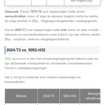
een hogere prijs.
Uitspraak:
Kiezen
7075-T6
voor toepassingen onder enorm
samendrukken
stress of waar de absoluut hoogste statische sterkte
de enige prioriteit is (Bijv., Vliegtuigenvleugelranden, landingsgestel).
Kiezen
2024-T3
voor toepassingen onder
trek
stress en waar schade -
tolerantie en vermoeidheidsleven meer kritisch zijn dan ultieme sterkte
(Bijv., romphuid, onderste vleugeloppervlakken).
2024-T3 vs. 5052-H32
5052 aluminium
is een niet-verwarmingslegering die bekend staat om
zijn uitstekende vormbaarheid en uitstekende corrosieweerstand,
Vooral in zoutwateromgevingen.
Het is het go-to-materiaal voor mariene toepassingen en
brandstoftanks.
Belangrijke
Metriek
2024-T3
5052-H32
afhaalmaaltijd