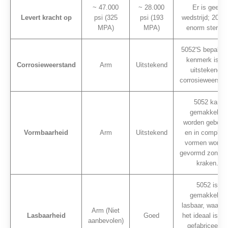
~ 47.000
~ 28.000
Er is geen
Levert kracht op
psi (325
psi (193
wedstrijd; 2024 
MPA)
MPA)
enorm sterker
5052'S bepalen
kenmerk is de
Corrosieweerstand
Arm
Uitstekend
uitstekende
corrosieweersta
5052 kan
gemakkelijk
worden geboge
Vormbaarheid
Arm
Uitstekend
en in complex
vormen worde
gevormd zonder
kraken.
5052 is
gemakkelijk
lasbaar, waardo
Arm (Niet
Lasbaarheid
Goed
het ideaal is vo
aanbevolen)
gefabriceerde