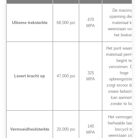
De maximale
spanning die he
470
Ultieme treksterkte
68,000 psi
materiaal kan
MPA
weerstaan voord
het breken.
Het punt waarop 
materiaal perman
begint te
vervormen. Dez
325
hoge
Levert kracht op
47,000 psi
MPA
opbrengststerkt
zorgt ervoor dat h
zware belasting
kan aannemen
zonder te falen.
Het vermogen o
herhaalde laad- 
140
Vermoeidheidsterkte
20,000 psi
loscycli te
MPA
weerstaan zonde