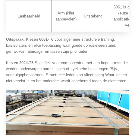
6061 is de d
Arm (Niet
keuze voo
Lasbaarheid
Uitstekend
aanbevolen)
applicatie d
vereis
Uitspraak:
Kiezen
6061-T6
voor algemene structurele framing,
basisplaten, en elke toepassing waar goede corrosieweerstand,
gemak van fabricage, en lassen zijn prioriteiten.
Kiezen
2024-T3
Specifiek voor componenten met een hoge stress die
worden onderworpen aan trillingen of cyclische belastingen (Bijv.,
voertuigophangarmen, Structurele leden van vliegtuigen) Waar lassen
niet vereist is en het onderdeel wordt beschermd tegen de elementen.