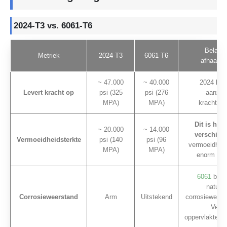
2024-T3 vs. 6061-T6
Belangr
Metriek
2024-T3
6061-T6
afhaalmaa
~ 47.000
~ 40.000
2024 bie
Levert kracht op
psi (325
psi (276
aanzien
MPA)
MPA)
krachtvoo
Dit is het 
~ 20.000
~ 14.000
verschil.
2
Vermoeidheidsterkte
psi (140
psi (96
vermoeidheid
MPA)
MPA)
enorm supe
6061
blinkt
natuurl
Corrosieweerstand
Arm
Uitstekend
corrosieweers
Verei
oppervlaktebe