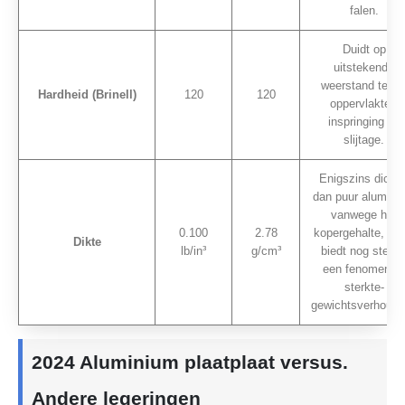
falen.
Duidt op
uitstekende
weerstand tege
Hardheid (Brinell)
120
120
oppervlakte -
inspringing en
slijtage.
Enigszins dichte
dan puur alumini
vanwege het
0.100
2.78
kopergehalte, ma
Dikte
lb/in³
g/cm³
biedt nog steed
een fenomenal
sterkte-
gewichtsverhoudi
2024 Aluminium plaatplaat versus.
Andere legeringen