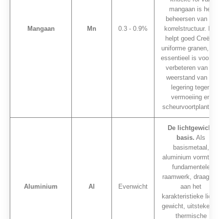
mangaan is het
beheersen van de
Mangaan
Mn
0.3 - 0.9%
korrelstructuur. Het
helpt goed Creëer,
uniforme granen, wa
essentieel is voor he
verbeteren van de
weerstand van de
legering tegen
vermoeiing en
scheurvoortplanting
De lichtgewicht
basis.
Als
basismetaal,
aluminium vormt he
fundamentele
raamwerk, draagt ​​bi
Aluminium
Al
Evenwicht
aan het
karakteristieke licht
gewicht, uitstekend
thermische