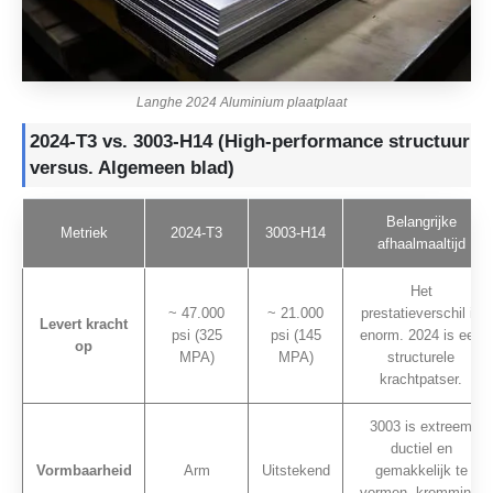
Langhe 2024 Aluminium plaatplaat
2024-T3 vs. 3003-H14 (High-performance structuur
versus. Algemeen blad)
Belangrijke
Metriek
2024-T3
3003-H14
afhaalmaaltijd
Het
~ 47.000
~ 21.000
prestatieverschil is
Levert kracht
psi (325
psi (145
enorm. 2024 is een
op
MPA)
MPA)
structurele
krachtpatser.
3003 is extreem
ductiel en
Vormbaarheid
Arm
Uitstekend
gemakkelijk te
vormen, kromming,