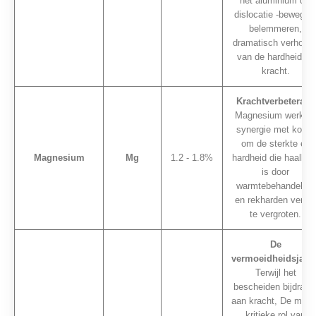
het aluminium die
dislocatie -bewegin
belemmeren,
dramatisch verhoge
van de hardheid en
kracht.
Krachtverbeteraar.
Magnesium werkt i
synergie met koper
om de sterkte en
Magnesium
Mg
1.2 - 1.8%
hardheid die haalbaa
is door
warmtebehandeling
en rekharden verder
te vergroten.
De
vermoeidheidsjager
Terwijl het
bescheiden bijdraag
aan kracht, De mees
kritieke rol van