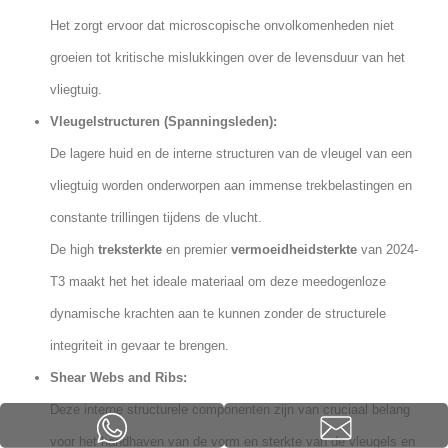
Het zorgt ervoor dat microscopische onvolkomenheden niet
groeien tot kritische mislukkingen over de levensduur van het
vliegtuig.
Vleugelstructuren (Spanningsleden):
De lagere huid en de interne structuren van de vleugel van een
vliegtuig worden onderworpen aan immense trekbelastingen en
constante trillingen tijdens de vlucht.
De high
treksterkte
en premier
vermoeidheidsterkte
van 2024-
T3 maakt het het ideale materiaal om deze meedogenloze
dynamische krachten aan te kunnen zonder de structurele
integriteit in gevaar te brengen.
Shear Webs and Ribs:
Deze interne structurele componenten zijn van cruciaal belang
voor het handhaven van de vorm en sterkte van de vleugels en