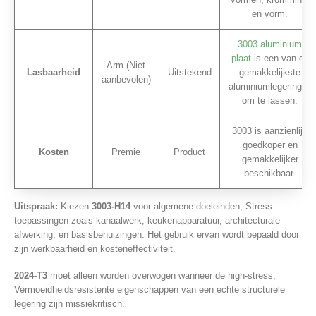
en vorm.
3003 aluminium
plaat
is een van de
Arm (Niet
Lasbaarheid
Uitstekend
gemakkelijkste
aanbevolen)
aluminiumlegeringen
om te lassen.
3003 is aanzienlijk
goedkoper en
Kosten
Premie
Product
gemakkelijker
beschikbaar.
Uitspraak:
Kiezen
3003-H14
voor algemene doeleinden, Stress-
toepassingen zoals kanaalwerk, keukenapparatuur, architecturale
afwerking, en basisbehuizingen. Het gebruik ervan wordt bepaald door
zijn werkbaarheid en kosteneffectiviteit.
2024-T3
moet alleen worden overwogen wanneer de high-stress,
Vermoeidheidsresistente eigenschappen van een echte structurele
legering zijn missiekritisch.