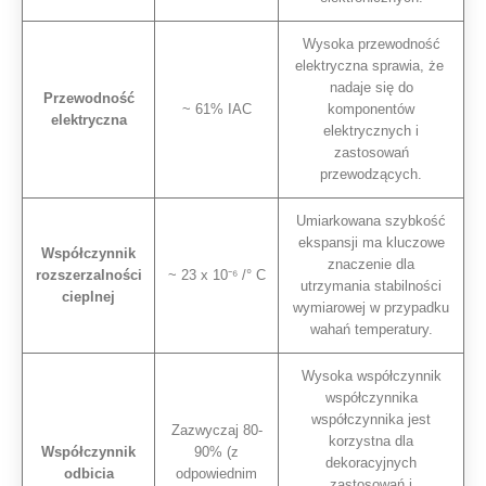
Wysoka przewodność
elektryczna sprawia, że ​​
nadaje się do
Przewodność
~ 61% IAC
komponentów
elektryczna
elektrycznych i
zastosowań
przewodzących.
Umiarkowana szybkość
ekspansji ma kluczowe
Współczynnik
znaczenie dla
rozszerzalności
~ 23 x 10⁻⁶ /° C
utrzymania stabilności
cieplnej
wymiarowej w przypadku
wahań temperatury.
Wysoka współczynnik
współczynnika
współczynnika jest
Zazwyczaj 80-
korzystna dla
Współczynnik
90% (z
dekoracyjnych
odbicia
odpowiednim
zastosowań i