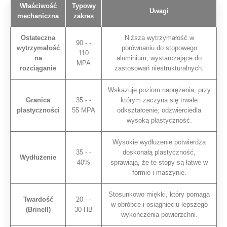
Właściwość
Typowy
Uwagi
mechaniczna
zakres
Ostateczna
Niższa wytrzymałość w
90 - -
wytrzymałość
porównaniu do stopowego
110
na
aluminium; wystarczające do
MPA
rozciąganie
zastosowań niestrukturalnych.
Wskazuje poziom naprężenia, przy
Granica
35 - -
którym zaczyna się trwałe
plastyczności
55 MPA
odkształcenie; odzwierciedla
wysoką plastyczność.
Wysokie wydłużenie potwierdza
35 - -
doskonałą plastyczność,
Wydłużenie
40%
sprawiają, że te stopy są łatwe w
formie i maszynie.
Stosunkowo miękki, który pomaga
Twardość
20 - -
w obróbce i osiągnięciu lepszego
(Brinell)
30 HB
wykończenia powierzchni.