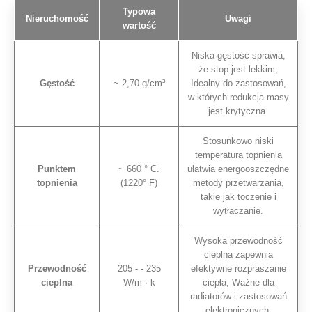
Typowa
Nieruchomość
Uwagi
wartość
Niska gęstość sprawia,
że ​​stop jest lekkim,
Gęstość
~ 2,70 g/cm³
Idealny do zastosowań,
w których redukcja masy
jest krytyczna.
Stosunkowo niski
temperatura topnienia
Punktem
~ 660 ° C.
ułatwia energooszczędne
topnienia
(1220° F)
metody przetwarzania,
takie jak toczenie i
wytłaczanie.
Wysoka przewodność
cieplna zapewnia
Przewodność
205 - - 235
efektywne rozpraszanie
cieplna
W/m · k
ciepła, Ważne dla
radiatorów i zastosowań
elektronicznych.