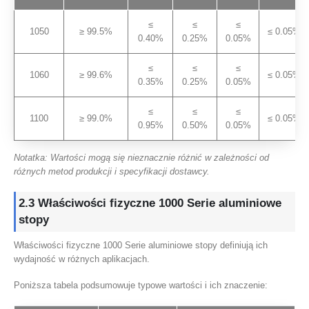
≤
≤
≤
1050
≥ 99.5%
≤ 0.05%
0.40%
0.25%
0.05%
≤
≤
≤
1060
≥ 99.6%
≤ 0.05%
0.35%
0.25%
0.05%
≤
≤
≤
1100
≥ 99.0%
≤ 0.05%
0.95%
0.50%
0.05%
Notatka: Wartości mogą się nieznacznie różnić w zależności od
różnych metod produkcji i specyfikacji dostawcy.
2.3 Właściwości fizyczne 1000 Serie aluminiowe
stopy
Właściwości fizyczne 1000 Serie aluminiowe stopy definiują ich
wydajność w różnych aplikacjach.
Poniższa tabela podsumowuje typowe wartości i ich znaczenie: