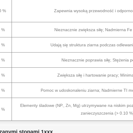
0 %
Zapewnia wysoką przewodność i odporność
5 %
Nieznacznie zwiększa siłę; Nadmierna Fe
5 %
Udają się struktura ziarna podczas odlewan
5 %
Nieznacznie poprawia siłę; Stężenia 
3 %
Zwiększa siłę i hartowanie pracy; Mini
3 %
Pomoc w udoskonaleniu ziarna; Nadmierne TI moż
Elementy śladowe (NP., Zn, Mg) utrzymywane na niskim po
5 %
zanieczyszczenia (> 0.10 %
zanymi stopami 1xxx