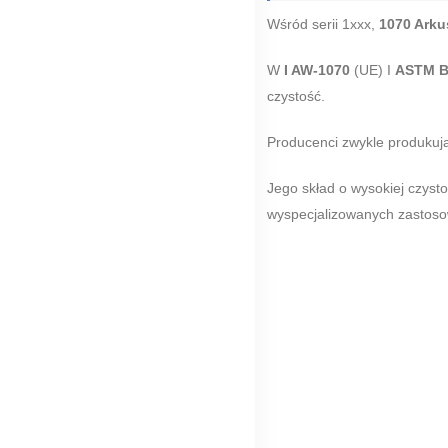
Wśród serii 1xxx,
1070 Arku
W
I AW-1070
(UE) I
ASTM B
czystość.
Producenci zwykle produkuj
Jego skład o wysokiej czyst
wyspecjalizowanych zastosow