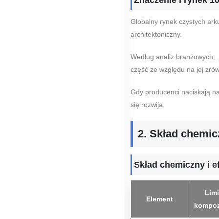
Globalny rynek czystych ark
architektoniczny.
Według analiz branżowych, 
część ze względu na jej zró
Gdy producenci naciskają na
się rozwija.
2. Skład chemicz
Skład chemiczny i e
Limi
Element
kompoz