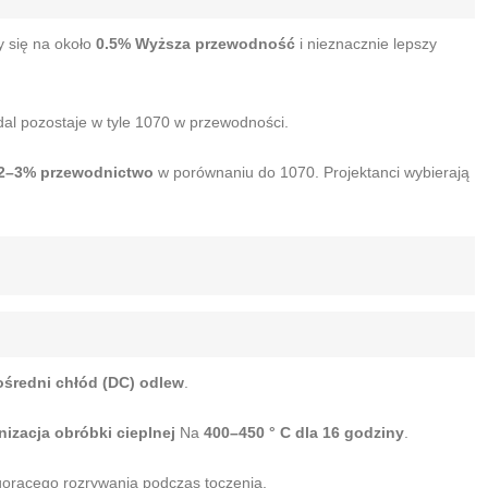
y się na około
0.5% Wyższa przewodność
i nieznacznie lepszy
dal pozostaje w tyle 1070 w przewodności.
2–3% przewodnictwo
w porównaniu do 1070. Projektanci wybierają
średni chłód (DC) odlew
.
zacja obróbki cieplnej
Na
400–450 ° C dla 16 godziny
.
 gorącego rozrywania podczas toczenia.