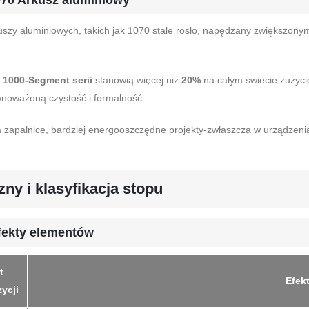
uszy aluminiowych, takich jak 1070 stale rosło, napędzany zwiększony
.
1000-Segment serii
stanowią więcej niż
20%
na całym świecie zużyci
wnoważoną czystość i formalność.
 zapalnice, bardziej energooszczędne projekty-zwłaszcza w urządzenia
ny i klasyfikacja stopu
fekty elementów
t
Efekt
ycji