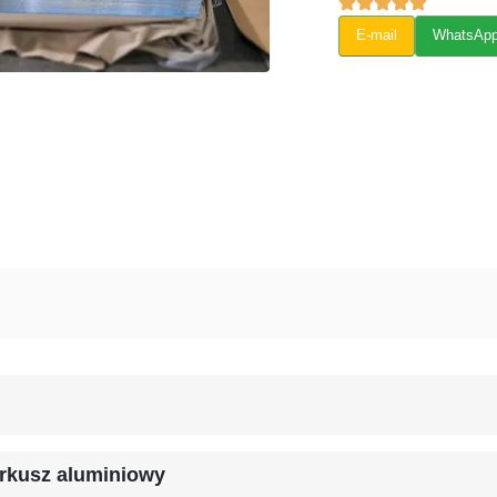
E-mail
WhatsAp
Arkusz aluminiowy