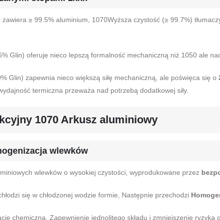
0 zawiera ≥ 99.5% aluminium, 1070Wyższa czystość (≥ 99.7%) tłumacz
.6% Glin) oferuje nieco lepszą formalność mechaniczną niż 1050 ale na
0% Glin) zapewnia nieco większą siłę mechaniczną, ale poświęca się o
ydajność termiczna przeważa nad potrzebą dodatkowej siły.
ukcyjny 1070 Arkusz aluminiowy
omogenizacja wlewków
uminiowych wlewków o wysokiej czystości, wyprodukowane przez
bezpo
hłodzi się w chłodzonej wodzie formie, Następnie przechodzi
Homogeni
ację chemiczną, Zapewnienie jednolitego składu i zmniejszenie ryzyka