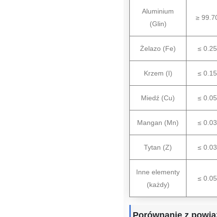
Aluminium
≥ 99.7
(Glin)
Żelazo (Fe)
≤ 0.2
Krzem (I)
≤ 0.1
Miedź (Cu)
≤ 0.0
Mangan (Mn)
≤ 0.0
Tytan (Z)
≤ 0.0
Inne elementy
≤ 0.0
(każdy)
Porównanie z powią