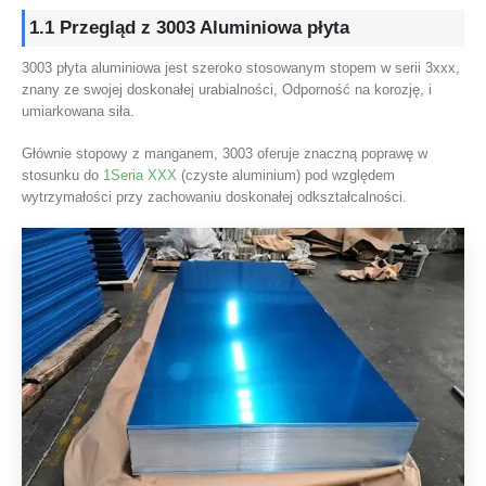
1.1
Przegląd
z 3003 Aluminiowa płyta
3003 płyta aluminiowa jest szeroko stosowanym stopem w serii 3xxx,
znany ze swojej doskonałej urabialności, Odporność na korozję, i
umiarkowana siła.
Głównie stopowy z manganem, 3003 oferuje znaczną poprawę w
stosunku do
1Seria XXX
(czyste aluminium) pod względem
wytrzymałości przy zachowaniu doskonałej odkształcalności.