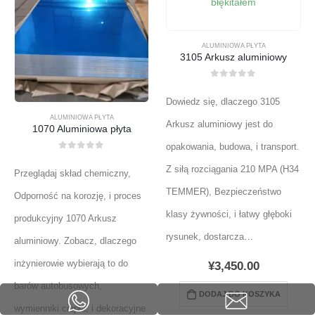
ALUMINIOWA PŁYTA
3105 Arkusz aluminiowy
0
z 5
Dowiedz się, dlaczego 3105
ALUMINIOWA PŁYTA
Arkusz aluminiowy jest do
1070 Aluminiowa płyta
opakowania, budowa, i transport.
0
z 5
Z siłą rozciągania 210 MPA (H34
Przeglądaj skład chemiczny,
TEMMER), Bezpieczeństwo
Odporność na korozję, i proces
klasy żywności, i łatwy głęboki
produkcyjny 1070 Arkusz
rysunek, dostarcza…
aluminiowy. Zobacz, dlaczego
inżynierowie wybierają to do
¥
3,450.00
barów autobusowych,
DODAJ DO KOSZYKA
wymienniki ciepła, i dekoracyjne