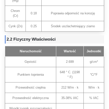
(Mg)
Chrom
0.18
Poprawia odporność na korozję
(Cr)
Cynk (Zn)
0.25
Środek uszlachetniający ziarno
2.2 Fizyczny
Właściwości
Nieruchomość
Wartość
Jednostki
Gęstość
2.699
g/cm³
648 ° C. (1198
Punktem topnienia
°C/°F
° F)
Przewodność cieplna
212 W/m · k
W/m · k
Przewodność elektryczna
35-38% IAC
% IAC
Współczynnik rozszerzalności