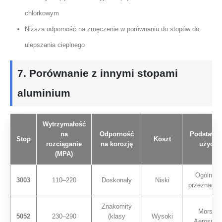
chlorkowym
Niższa odporność na zmęczenie w porównaniu do stopów do
ulepszania cieplnego
7. Porównanie z innymi stopami
aluminium
Wytrzymałość
na
Odporność
Podstawo
Stop
Koszt
rozciąganie
na korozję
użycie
(MPA)
Ogólneg
3003
110–220
Doskonały
Niski
przeznacze
Znakomity
Morski,
5052
230–290
(klasy
Wysoki
Aerospac