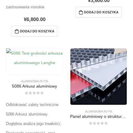
¥
3,600.00
zastosowania morskie.
DODAJ DO KOSZYKA
¥
6,800.00
DODAJ DO KOSZYKA
ALUMINIOWA PŁYTA
5086 Arkusz aluminiowy
0
z 5
Odblokować zalety techniczne
ALUMINIOWA PŁYTA
5086 Arkusz aluminiowy.
Panel aluminiowy o strukturze plastra miodu
Dogłębna analiza jego trwałości,
0
z 5