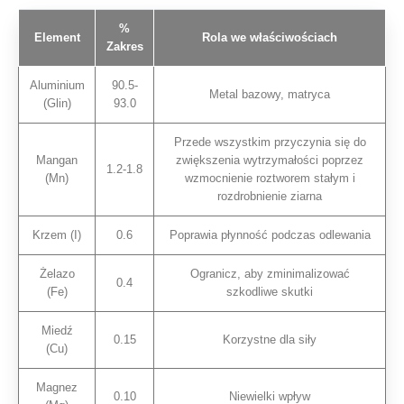
%
Element
Rola we właściwościach
Zakres
Aluminium
90.5-
Metal bazowy, matryca
(Glin)
93.0
Przede wszystkim przyczynia się do
Mangan
zwiększenia wytrzymałości poprzez
1.2-1.8
(Mn)
wzmocnienie roztworem stałym i
rozdrobnienie ziarna
Krzem (I)
0.6
Poprawia płynność podczas odlewania
Żelazo
Ogranicz, aby zminimalizować
0.4
(Fe)
szkodliwe skutki
Miedź
0.15
Korzystne dla siły
(Cu)
Magnez
0.10
Niewielki wpływ