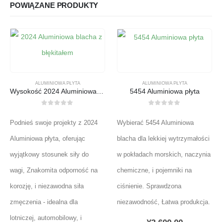
POWIĄZANE PRODUKTY
ALUMINIOWA PŁYTA
ALUMINIOWA PŁYTA
Wysokość 2024 Aluminiowa blacha - doskonała lekka wydajność
5454 Aluminiowa płyta
0
z 5
0
z 5
Podnieś swoje projekty z 2024
Wybierać 5454 Aluminiowa
Aluminiowa płyta, oferując
blacha dla lekkiej wytrzymałości
wyjątkowy stosunek siły do
w pokładach morskich, naczynia
wagi, Znakomita odporność na
chemiczne, i pojemniki na
korozję, i niezawodna siła
ciśnienie. Sprawdzona
zmęczenia - idealna dla
niezawodność, Łatwa produkcja.
lotniczej, automobilowy, i