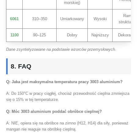
morskiej)
Ramki
6061
310–350
Umiarkowany
Wysoki
struktural
1100
90–125
Dobry
Najniższy
Dekoracyj
Dane zsyntetyzowane na podstawie wzorców przemysłowych.
8.
FAQ
Q: Jaka jest maksymalna temperatura pracy 3003 aluminium?
A: Do 150°C w pracy ciągłej, chociaż przewodność cieplna zmniejsza
się o 15% w tej temperaturze.
Q: Móc 3003 aluminium poddać obróbce cieplnej?
A: NIE, opiera się na obróbce na zimno (H12, H14) dla siły, ponieważ
mangan nie reaguje na obróbkę cieplną.