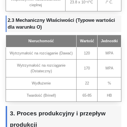
23.8 x 10⁻⁶/°C
/° C.
cieplnej
2.3
Mechaniczny
Właściwości (Typowe wartości
dla warunku O)
Nieruchomość
Wartość
Jednostki
Wytrzymałość na rozciąganie (Dawać)
120
MPA
Wytrzymałość na rozciąganie
170
MPA
(Ostateczny)
Wydłużenie
22
%
Twardość (Brinell)
65-85
HB
3. Proces produkcyjny i przepływ
produkcji