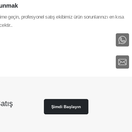
unmak
şime geçin, profesyonel satış ekibimiz ürün sorunlarınızı en kısa
ektir..
atış
Şimdi Başlayın