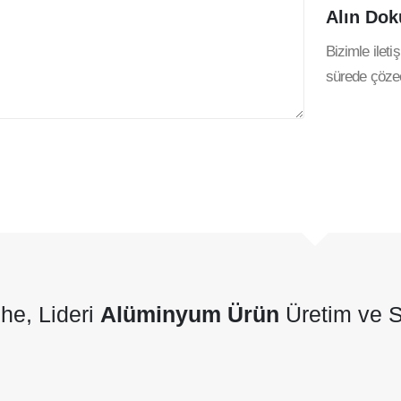
Alın
Dok
Bizimle ileti
sürede çözec
he, Lideri
Alüminyum Ürün
Üretim ve S