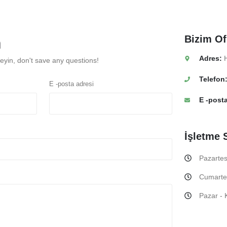
Bizim
Of
n
Adres:
H
meyin,
don't save any questions
!
Telefon
E -posta adresi
E -post
İşletme
Pazartes
Cumartes
Pazar - 