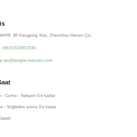
is
AYIR. 80 Kangping Yolu, Zhenzhou Henan Çin
:
+8615333853330
a:
alu@langhe-industry.com
Saat
i - Cuma - 9akşam 5'e kadar
i - 9öğleden sonra 3'e kadar
Kapalı