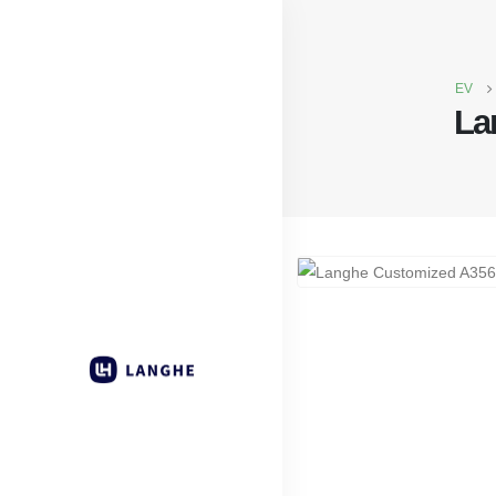
EV
La