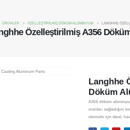
ÜRÜNLER
ÖZELLEŞTIRILMIŞ DÖKÜM ALÜMINYUM
LANGHHE ÖZELL
nghhe Özelleştirilmiş A356 Dökü
Langhhe Ö
Döküm Al
A356 döküm alüminyum p
oranları sağladığını ke
otomotiv için ideal, ha