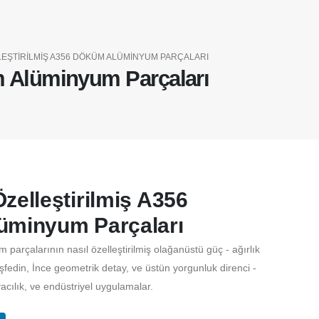
EŞTIRILMIŞ A356 DÖKÜM ALÜMINYUM PARÇALARI
m Alüminyum Parçaları
zelleştirilmiş A356
üminyum Parçaları
arçalarının nasıl özelleştirilmiş olağanüstü güç - ağırlık
şfedin, İnce geometrik detay, ve üstün yorgunluk direnci -
vacılık, ve endüstriyel uygulamalar.